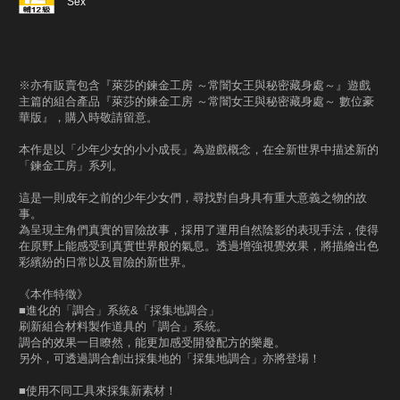
Sex
※亦有販賣包含『萊莎的鍊金工房 ～常闇女王與秘密藏身處～』遊戲
主篇的組合產品『萊莎的鍊金工房 ～常闇女王與秘密藏身處～ 數位豪
華版』，購入時敬請留意。
本作是以「少年少女的小小成長」為遊戲概念，在全新世界中描述新的
「鍊金工房」系列。
這是一則成年之前的少年少女們，尋找對自身具有重大意義之物的故
事。
為呈現主角們真實的冒險故事，採用了運用自然陰影的表現手法，使得
在原野上能感受到真實世界般的氣息。透過增強視覺效果，將描繪出色
彩繽紛的日常以及冒險的新世界。
《本作特徵》
■進化的「調合」系統&「採集地調合」
刷新組合材料製作道具的「調合」系統。
調合的效果一目瞭然，能更加感受開發配方的樂趣。
另外，可透過調合創出採集地的「採集地調合」亦將登場！
■使用不同工具來採集新素材！