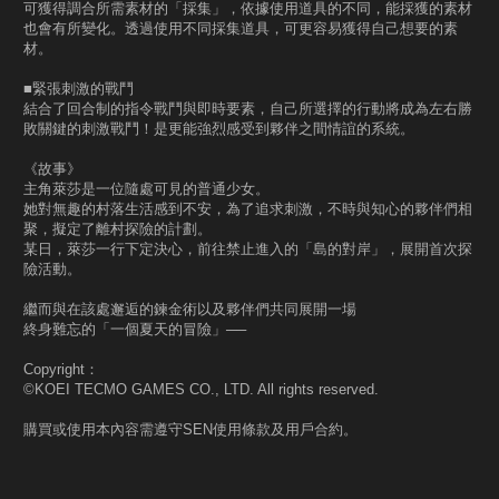
可獲得調合所需素材的「採集」，依據使用道具的不同，能採獲的素材
也會有所變化。透過使用不同採集道具，可更容易獲得自己想要的素
材。
■緊張刺激的戰鬥
結合了回合制的指令戰鬥與即時要素，自己所選擇的行動將成為左右勝
敗關鍵的刺激戰鬥！是更能強烈感受到夥伴之間情誼的系統。
《故事》
主角萊莎是一位隨處可見的普通少女。
她對無趣的村落生活感到不安，為了追求刺激，不時與知心的夥伴們相
聚，擬定了離村探險的計劃。
某日，萊莎一行下定決心，前往禁止進入的「島的對岸」，展開首次探
險活動。
繼而與在該處邂逅的鍊金術以及夥伴們共同展開一場
終身難忘的「一個夏天的冒險」──
Copyright：
©KOEI TECMO GAMES CO., LTD. All rights reserved.
購買或使用本內容需遵守SEN使用條款及用戶合約。