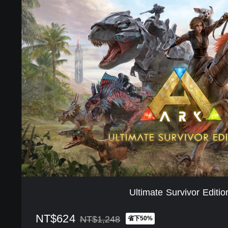
U
l
t
i
m
a
t
e
S
u
r
v
i
v
o
r
E
d
Ultimate Survivor Editio
i
t
NT$624
i
NT$1,248
省下50%
折扣前原價為NT$1,248
o