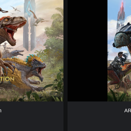
A
R
K
:
S
u
r
v
i
v
a
l
E
v
o
l
v
e
n
AR
d
(
遊
戲