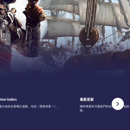
tion Indies
最新更新
最出色的全新獨立遊戲，包括《電車炫客！》。
隨時掌握本月最熱門的全新活動，包括《NB
季。