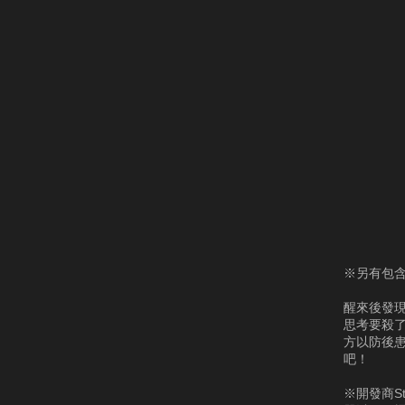
※另有包
醒來後發現
思考要殺
方以防後
吧！
※開發商S