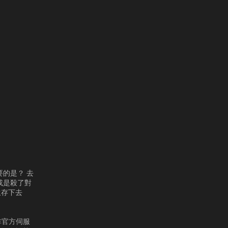
的是？ 去
或是殺了對
生存下去
，非官方伺服