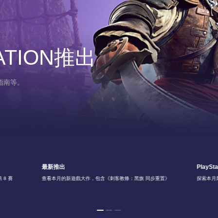
ATION推出
指南等。
最新推出
PlaySta
 8 賽
查看本月的新遊戲大作，包含《刺客教條：黑旗 同步重置》
探索本月