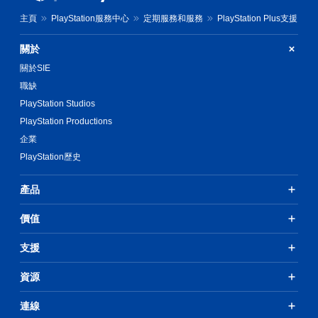
主頁
PlayStation服務中心
定期服務和服務
PlayStation Plus支援
關於
關於SIE
職缺
PlayStation Studios
PlayStation Productions
企業
PlayStation歷史
產品
價值
支援
資源
連線