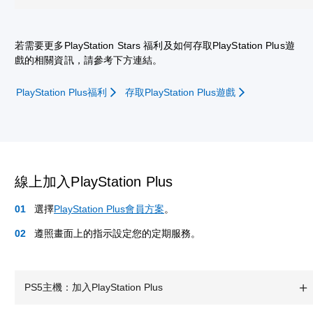
若需要更多PlayStation Stars 福利及如何存取PlayStation Plus遊
戲的相關資訊，請參考下方連結。
PlayStation Plus福利
存取PlayStation Plus遊戲
線上加入PlayStation Plus
選擇
PlayStation Plus會員方案
。
遵照畫面上的指示設定您的定期服務。
PS5主機：加入PlayStation Plus