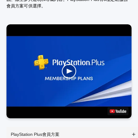
會員方案可供選擇。
PlayStation Plus會員方案