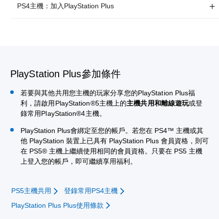
PS4主機：加入PlayStation Plus
PlayStation Plus參加條件
若要與其他共用您主機的玩家分享您的PlayStation Plus福
利，請啟用PlayStation®5主機上的
主機共用和離線遊玩
或登
錄常用PlayStation®4主機。
PlayStation Plus會綁定至您的帳戶。若您在 PS4™ 主機或其
他 PlayStation 裝置上已具有 PlayStation Plus 會員資格，則可
在 PS5® 主機上繼續使用相同的會員資格。只要在 PS5 主機
上登入您的帳戶，即可繼續享用福利。
PS5主機共用
登錄常用PS4主機
PlayStation Plus Plus使用條款