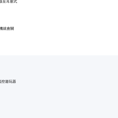
線至耳塞式
機就會關
al遙控遊玩器