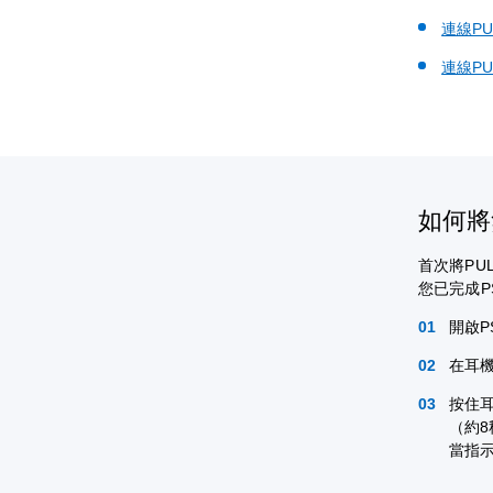
連線PU
連線PU
如何將
首次將PUL
您已完成PS
開啟PS
在耳機
按住耳
（約8
當指