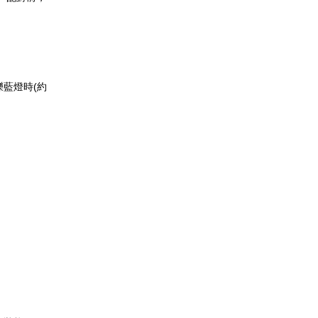
爍藍燈時(約