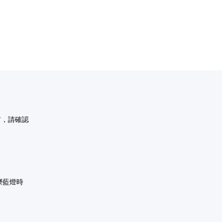
對前，請確認
閃爍藍燈時