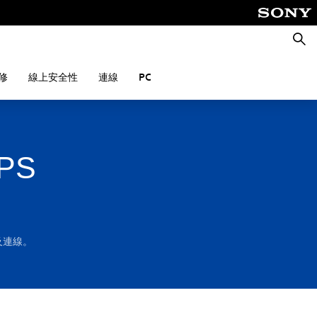
搜
尋
修
線上安全性
連線
PC
PS
對及連線。