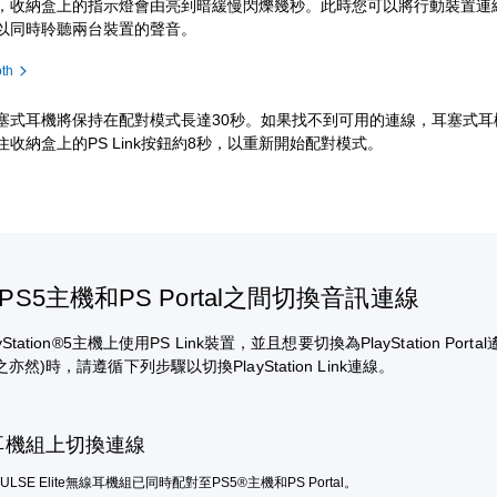
，收納盒上的指示燈會由亮到暗緩慢閃爍幾秒。此時您可以將行動裝置連
以同時聆聽兩台裝置的聲音。
th
塞式耳機將保持在配對模式長達30秒。如果找不到可用的連線，耳塞式耳
住收納盒上的PS Link按鈕約8秒，以重新開始配對模式。
PS5主機和PS Portal之間切換音訊連線
Station®5主機上使用PS Link裝置，並且想要切換為PlayStation Port
亦然)時，請遵循下列步驟以切換PlayStation Link連線。
耳機組上切換連線
LSE Elite無線耳機組已同時配對至PS5®主機和PS Portal。