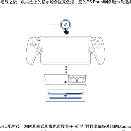
連線之後，收納盒上的指示燈會恆亮藍燈，您的PS Portal則會顯示為連
Portal配對後，您的耳塞式耳機也會搜尋任何已配對且準備好連線的Blueto