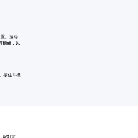
h裝置。搜尋
耳機組，以
。按住耳機
對。配對前，