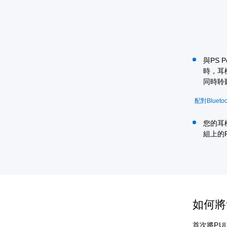
與PS 
時，耳
同時聆
配對Bluetoo
您的耳
組上的
如何將
首次將PUL