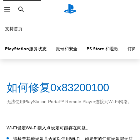
搜
索
支持首页
PlayStation服务状态
账号和安全
PS Store 和退款
订阅
如何修复0x83200100
无法使用PlayStation Portal™ Remote Player连接到Wi-Fi网络。
Wi-Fi设定/Wi-Fi接入点设定可能存在问题。
请检查其他设备是否可以使用Wi-Fi。如果您的任何设备都无法