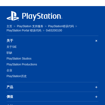
主页
PlayStation 支持服务
PlayStation错误代码
PlayStation Portal 错误代码
0x83200100
关于
关于SIE
职缺
PlayStation Studios
PlayStation Productions
企业
PlayStation历史
产品
價值