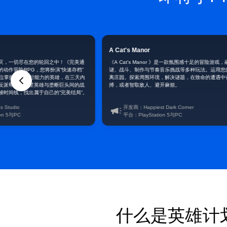
A Cat's Manor
灭，一切尽在您的轮回之中！《完美通
《A Cat's Manor 》是一款氛围感十足的冒险游戏
动作冒险RPG，您将扮演“快速存档”
谜、战斗、制作与节奏音乐挑战等多种玩法。运用您
——一位掌握时间旅行能力的英雄，在三天内
离庄园。探索周围环境，解决谜题，在致命的遭遇中
反派帮派、明星英雄与垄断巨头间的战
搏，或者智取敌人、避开麻烦。
梭时间线，找出属于自己的“完美结局”。
 Studio
开发商：Happiest Dark Corner
on 5与PC
平台：PlayStation 5与PC
什么是英雄计