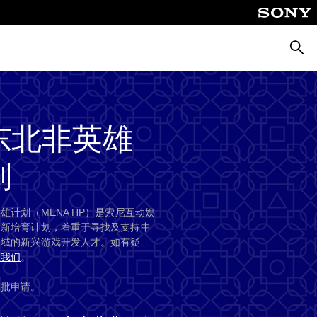
搜
索
东北非英雄
划
雄计划（MENA HP）是索尼互动娱
全新培育计划，着重于寻找及支持中
区域的新兴游戏开发人才。如有疑
系我们
。
二批申请。