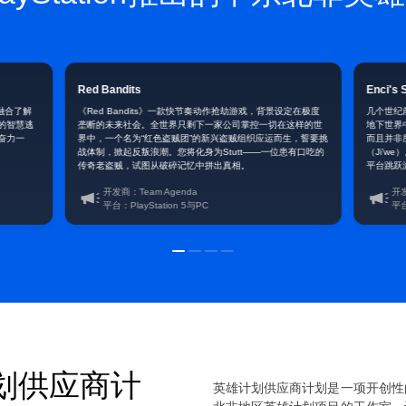
Red Bandits
Enci's 
，融合了解
《Red Bandits》一款快节奏动作抢劫游戏，背景设定在极度
几个世纪
的智慧逃
垄断的未来社会。全世界只剩下一家公司掌控一切在这样的世
地下世界
奋力一
界中，一个名为“红色盗贼团”的新兴盗贼组织应运而生，誓要挑
而且并非
战体制，掀起反叛浪潮。您将化身为Stutt——一位患有口吃的
（Ji’we
传奇老盗贼，试图从破碎记忆中拼出真相。
平台跳跃
挚友的故
开发商：Team Agenda
开发
平台：PlayStation 5与PC
平台
划供应商计
英雄计划供应商计划是一项开创性