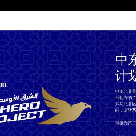
中
计
中东北非英
乐创办的
东与北非
问，
请联
现接受第