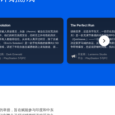
Solution
The Perfect Run
前被人类放逐后，永族（Aeons）被迫生活在荒凉的
拯救世界，还是亲手毁灭，一切尽在您
中。他们的村庄虽然安全，但村庄之外却危机四伏，
关》是一款充满节奏感的动作冒险RPG
所有人都值得信任。从未有人离开过村庄，除了吉威
（Quicksave,）——一位掌握时间
）。《Enci’s Solution》是一款手绘风格的叙事向2.5D
决定新罗马城的命运。反派帮派、明星
游戏，讲述了年轻永族吉威勇敢踏上未知旅途、拯救
争即将爆发，您必须穿梭时间线，找出属
事。
商：Dark Emerald
开发商：Lanterns Studio
：PlayStation 5与PC
平台：PlayStation 5与PC
的举措，旨在赋能参与印度和中东