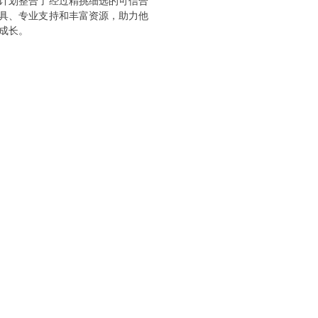
计划整合了经过精挑细选的可信合
具、专业支持和丰富资源，助力他
成长。