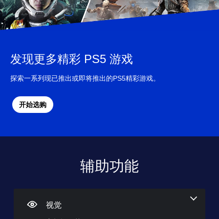
发现更多精彩 PS5 游戏
探索一系列现已推出或即将推出的PS5精彩游戏。
开始选购
辅助功能
音
音
字
控
可
频
量
幕
制
调
提
控
（
器
整
示
制
高
重
难
替
级
新
度
视觉
您
代
）
映
（
可