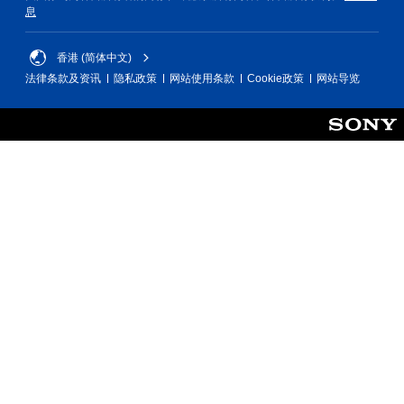
按
仅
息
下
限
键
离
线
香港 (简体中文)
即
游
可
法律条款及资讯
隐私政策
网站使用条款
Cookie政策
网站导览
玩
游
）
玩
。
您
无
需
迅
速
或
在
限
定
时
间
内
按
下
键
即
可