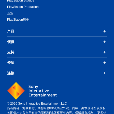
PlayStation Studios
反
停
转
PlayStation Productions
（
您
企业
可
基
PlayStation历史
以
本
在
）
游
产品
提
戏
供
游
價值
一
玩
些
过
反
支持
程
转
或
操
过
资源
作
场
杆
动
连接
选
画
项
中
。
随
时
暂
无
停
需
游
© 2026 Sony Interactive Entertainment LLC
快
戏
所有内容、游戏名称、商标名称和/或商业外观、商标、美术设计图以及相
速
（
关图像均为各自所有者的商标和/或版权所有内容。保留所有权利。
更多信