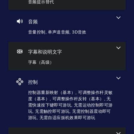
音频提示替代
射
基
以
音
游
调
（
本
频
戏
低
基
）
信
内
单
息
的
本
音频
您
个
还
语
）
可
音
可
音
音量控制, 单声道音频, 3D音效
以
您
频
通
对
通
可
音
过
话
过
以
量
视
提
选
将
并
字幕和说明文字
觉
供
择
控
将
方
完
其
制
其
字幕（高级）
式
整
他
变
设
或
的
预
更
置
控
字
设
为
为
制
幕
难
控制
其
静
器
。
度
他
音
震
等
控制器重新映射（基本）, 可调整操作杆灵敏
预
。
动
级
设
度（基本）, 可调整操作杆反转（基本）, 无
呈
降
布
需快速按下键即可游玩, 无需运动控制即可游
现
单
低
局
玩, 无需触控即可游玩, 无需控制器震动即可
。
游
声
，
游玩, 无需自适应扳机效果即可游玩
戏
道
或
总
者
音
体
我
频