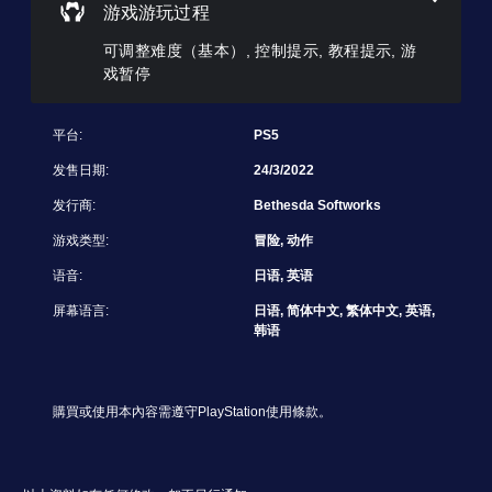
挑
们
游戏游玩过程
您
战
提
可
。
供
可调整难度（基本）, 控制提示, 教程提示, 游
以
一
戏暂停
将
些
控
每
重
制
个
新
平台:
PS5
提
喇
映
叭
示
射
发售日期:
24/3/2022
的
支
您
音
持
发行商:
Bethesda Softworks
可
频
。
以
输
游戏类型:
冒险, 动作
随
出
时
可
语音:
日语, 英语
设
查
置
调
看
屏幕语言:
日语, 简体中文, 繁体中文, 英语,
为
整
游
韩语
相
操
戏
同
作
控
。
杆
制
。
灵
購買或使用本內容需遵守PlayStation使用條款。
3
敏
D
度
教
音
（
程