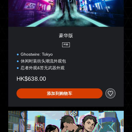
豪华版
PS5
Ghostwire: Tokyo
休闲时装街头潮流外观包
忍者外观&苦无武器外观
HK$638.00
添加到购物车
P
r
e
l