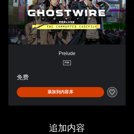
u
d
e
Prelude
PS4
免费
添加到内容库
追加内容