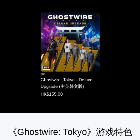
PS5
项目
Ghostwire: Tokyo - Deluxe
Upgrade (中英韩文版)
HK$155.00
《Ghostwire: Tokyo》游戏特色