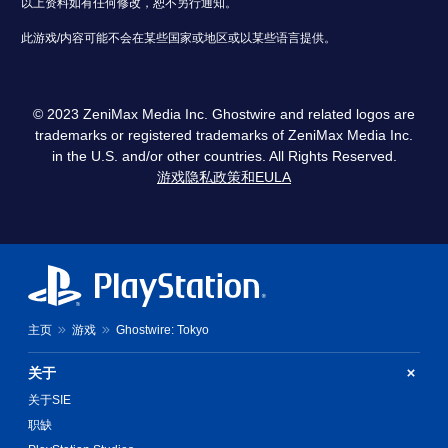
效
基
以上资料如有任何修改，恕不另行通知。
提
本
您
示
此游戏/内容可能不会在某些国家或地区或以某些语言提供。
）
可
您
以
提
可
开
供
以
启
一
随
© 2023 ZeniMax Media Inc. Ghostwire and related logos are
音
些
时
trademarks or registered trademarks of ZeniMax Media Inc.
频
操
查
输
in the U.S. and/or other countries. All Rights Reserved.
作
看
出
游戏隐私政策和EULA
杆
游
，
灵
戏
以
敏
游
便
度
玩
享
选
过
受
项
程
环
。
教
绕
程
音
信
主页
游戏
Ghostwire: Tokyo
可
效
息
。
调
。
整
关于
操
关于SIE
游
作
戏
职缺
杆
暂