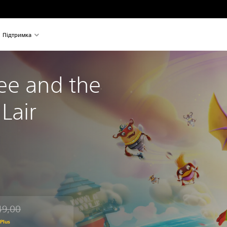
Підтримка
ee and the 
Lair
49,00
ід початкової ціни UAH 949,00
Plus