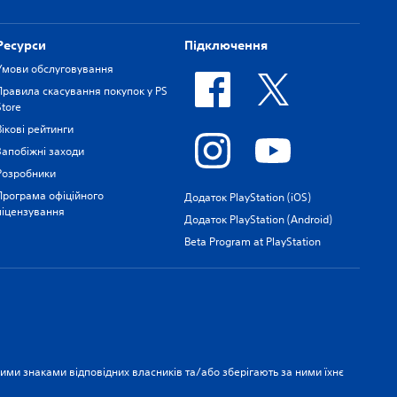
Ресурси
Підключення
Умови обслуговування
Правила скасування покупок у PS
Store
Вікові рейтинги
Запобіжні заходи
Розробники
Програма офіційного
Додаток PlayStation (iOS)
ліцензування
Додаток PlayStation (Android)
Beta Program at PlayStation
рними знаками відповідних власників та/або зберігають за ними їхнє