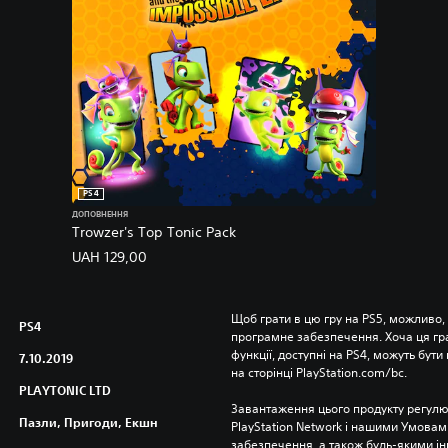
PS4
ДОПОВНЕННЯ
Trowzer's Top Tonic Pack
UAH 129,00
Щоб грати в цю гру на PS5, можливо,
PS4
програмне забезпечення. Хоча ця гра 
функції, доступні на PS4, можуть бути 
7.10.2019
на сторінці PlayStation.com/bc.
PLAYTONIC LTD
Завантаження цього продукту регулю
Пазли, Пригоди, Екшн
PlayStation Network і нашими Умовам
забезпечення, а також будь-якими і