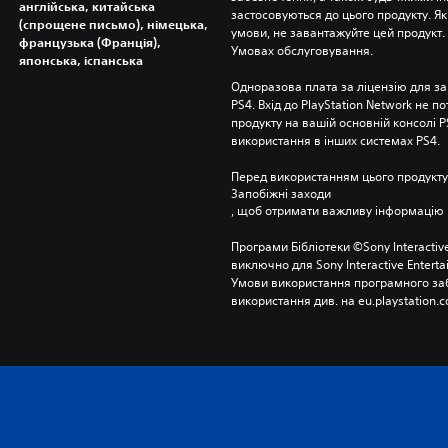
англійська, китайська
застосовуються до цього продукту. Як
(спрощене письмо), німецька,
умови, не завантажуйте цей продукт. І
французька (Франція),
Умовах обслуговування.
японська, іспанська
Одноразова плата за ліцензію для за
PS4. Вхід до PlayStation Network не п
продукту на вашій основній консолі PS
використання в інших системах PS4.
Перед використанням цього продукту
Запобіжні заходи
, щоб отримати важливу інформацію 
Програми Бібліотеки ©Sony Interactive
виключно для Sony Interactive Entert
Умови використання програмного заб
використання див. на eu.playstation.c