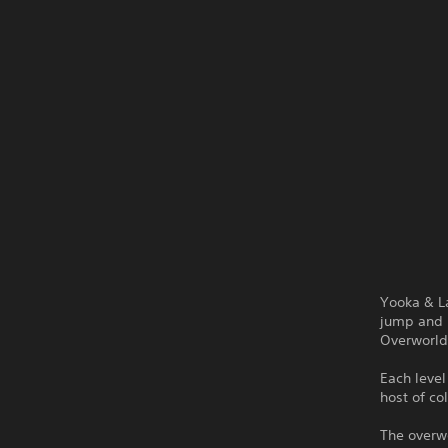
Yooka & L
jump and r
Overworld 
Each level
host of co
The overwo