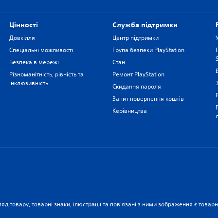
Цiнностi
Служба підтримки
Довкілля
Центр підтримки
Спеціальні можливості
Група безпеки PlayStation
Безпека в мережі
Стан
Різноманітність, рівність та
Ремонт PlayStation
інклюзивність
Скидання пароля
Запит повернення коштів
Керівництва
ляд товару, товарні знаки, ілюстрації та пов'язані з ними зображення є това