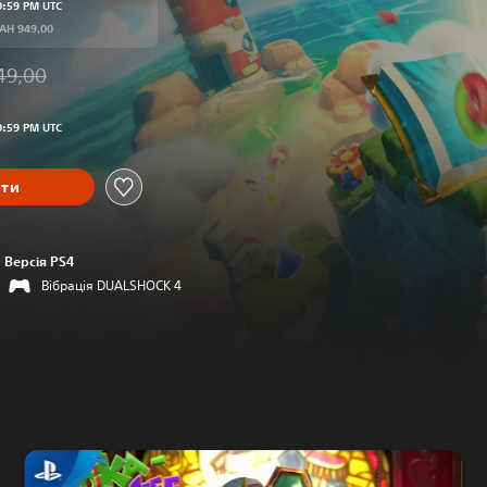
0:59 PM UTC
UAH 949,00
49,00
від початкової ціни UAH 949,00
0:59 PM UTC
ити
Версія PS4
Вібрація DUALSHOCK 4