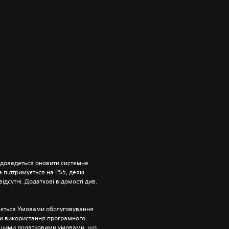
 доведеться оновити системне 
підтримується на PS5, деякі 
відсутні. Додаткові відомості див. 
ється Умовами обслуговування 
и використання програмного 
ншими додатковими умовами, що 