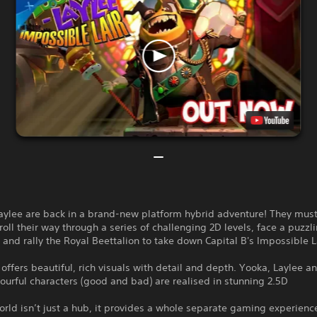
aylee are back in a brand-new platform hybrid adventure! They must
oll their way through a series of challenging 2D levels, face a puzzl
and rally the Royal Beettalion to take down Capital B's Impossible L
 offers beautiful, rich visuals with detail and depth. Yooka, Laylee a
lourful characters (good and bad) are realised in stunning 2.5D
rld isn’t just a hub, it provides a whole separate gaming experienc