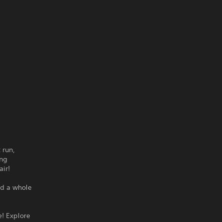
 run,
ing
air!
nd a whole
e! Explore