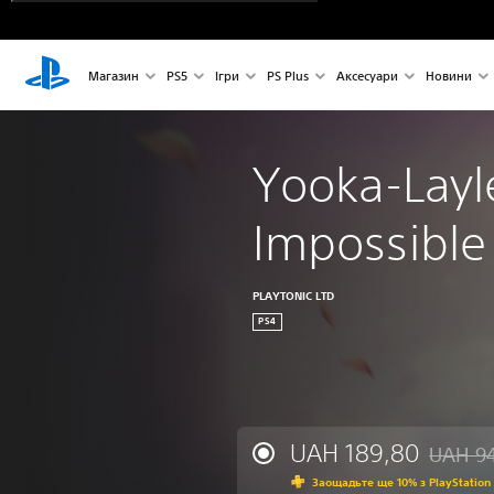
Магазин
PS5
Ігри
PS Plus
Аксесуари
Новини
Yooka-Layl
Impossible 
PLAYTONIC LTD
PS4
UAH 189,80
UAH 9
Знижка в
Заощадьте ще 10% з PlayStation 