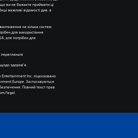
що ви не бажаєте приймати ці 
нші важливі відомості див. в 
вантаження на кілька систем 
отрібен для використання 
4, але потрібен для 
 перегляньте 
щодо здоров’я.
 Entertainment Inc. ліцензовано 
ainment Europe. Застосовуються 
езпечення. Повний текст прав 
om/legal.