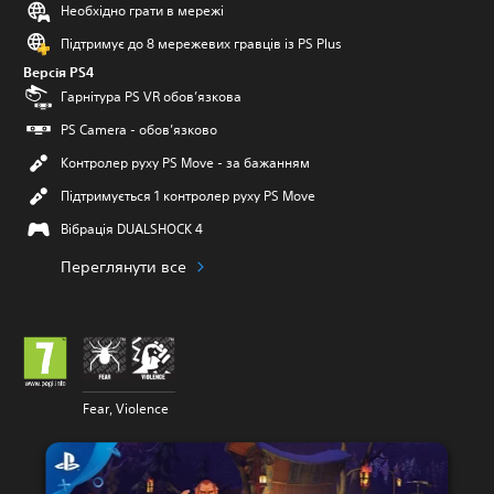
Необхідно грати в мережі
Підтримує до 8 мережевих гравців із PS Plus
Версія PS4
Гарнітура PS VR обов’язкова
PS Camera - обов’язково
Контролер руху PS Move - за бажанням
Підтримується 1 контролер руху PS Move
Вібрація DUALSHOCK 4
Переглянути все
Fear, Violence