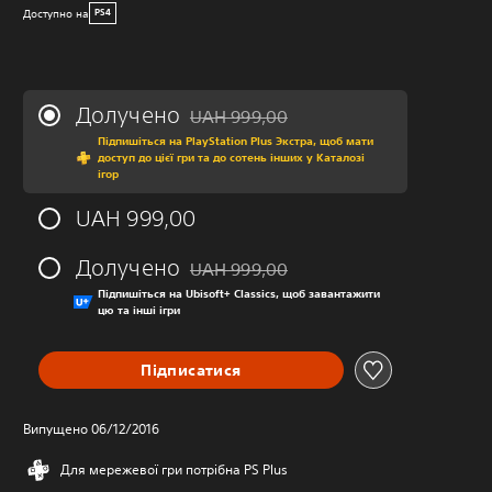
Доступно на
PS4
Долучено
UAH 999,00
Знижка від початкової ціни UAH 999,00
Підпишіться на PlayStation Plus Экстра, щоб мати
доступ до цієї гри та до сотень інших у Каталозі
ігор
UAH 999,00
Долучено
UAH 999,00
Знижка від початкової ціни UAH 999,00
Підпишіться на Ubisoft+ Classics, щоб завантажити
цю та інші ігри
Підписатися
Випущено 06/12/2016
Для мережевої гри потрібна PS Plus