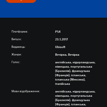
Платформа:
PS4
Випуск:
23.1.2017
Видавець:
Ubisoft
Жанри:
Вечірка, Вечірка
Голос:
англійська, нідерландська,
німецька, португальська
(Бразилія), французька
(Франція), іспанська,
іспанська (Мексика),
італійська
Мови відображення:
англійська, нідерландська,
німецька, португальська
(Бразилія), французька
(Франція), іспанська,