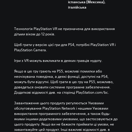
іспанська (Мексика),
італійська
Технологія PlayStation VR не призначена для використання 
дітьми віком до 12 років.
Щоб грати у версію цієї гри для PS4, потрібні PlayStation VR і 
PlayStation Camera.
Ігри з VR можуть викликати в деяких гравців нудоту.
Якщо в цю гру грають на PS5, можливі помилки або 
неочікувана поведінка, а деякі функції, доступні на PS4, 
можуть бути відсутні. Щоб грати в цю гру на PS5, можливо, 
доведеться оновити системне програмне забезпечення. 
Додаткові відомості див. на сторінці PlayStation.com/bc.
Завантаження цього продукту регулюється Умовами 
обслуговування PlayStation Network і нашими Умовами 
використання програмного забезпечення, а також будь-
якими іншими додатковими умовами, що застосовуються до 
цього продукту. Якщо ви не бажаєте приймати ці умови, не 
завантажуйте цей продукт. Інші важливі відомості див. в 