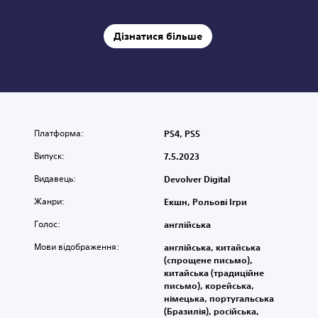
Дізнатися більше
Платформа:
PS4, PS5
Випуск:
7.5.2023
Видавець:
Devolver Digital
Жанри:
Екшн, Рольові Ігри
Голос:
англійська
Мови відображення:
англійська, китайська
(спрощене письмо),
китайська (традиційне
письмо), корейська,
німецька, португальська
(Бразилія), російська,