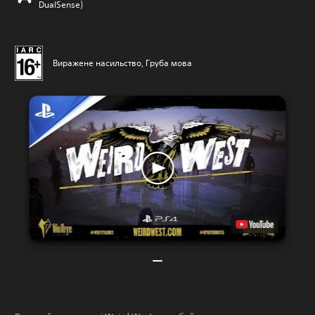
DualSense)
Виражене насильство, Груба мова