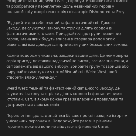
Розкрийте таємниці Weird West, спробуйте залишитися в живих
та розібратися у переплетінні доль незвичайних героїв у
рольовій грі у жанрі «екшн» від співавторів Dishonored та Prey.
"Відкрийте для себе темний та фантастичний світ Дикого
Заходу, де служителі закону та стрілки ділять кордон із
фантастичними істотами. Приєднайтеся до групи незвичних
героїв, імена яких будуть вписані в історію за допомогою
рішень, які вам доведеться приймати у цих безжальних землях.
Кожна подорож унікальна, завдяки вашим діям. Це неймовірна
серія пригод, де ставки надзвичайно високі, все має значення, а
світ залежить від вашого вибору. Збирайте групу товаришів або
вирушайте самотужки у потойбічний світ Weird West, щоб
створити власну легенду."
Weird West: темний та фантастичний світ Дикого Заходу, де
служителі закону та стрілки ділять кордон із фантастичними
істотами. Світ, в якому кожен грає за власними правилами та
дотримується своїх мотивів.
Переплетіння доль: дізнайтеся більше про світ завдяки історіям
унікальних персонажів. Подорожуйте разом із різними
героями, поки всі вони не зійдуться в фінальній битві.