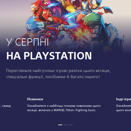
У СЕРПНІ
НА PLAYSTATION
Перегляньте найгучніші ігрові релізи цього місяця,
спеціальні функції, посібники й багато іншого!
Новинки
Інді-ігр
я, серед
Ознайомтеся з найбільш гучними новинками цього
Ознайомте
місяця, включно з MARVEL Tōkon: Fighting Souls.
цього міс