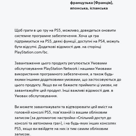
французька (Франція),
японська, іспанська
Щоб грати в цю гру на PS5, можливо, доведеться оновити 
системне програмне забезпечення. Хоча ця гра 
підтримується на PS5, деякі функції, доступні на PS4, можуть 
бути відсутні. Додаткові відомості див. на сторінці 
PlayStation.com/bc.
Завантаження цього продукту регулюється Умовами 
обслуговування PlayStation Network і нашими Умовами 
використання програмного забезпечення, а також будь-
якими іншими додатковими умовами, що застосовуються до 
цього продукту. Якщо ви не бажаєте приймати ці умови, не 
завантажуйте цей продукт. Інші важливі відомості див. в 
Умовах обслуговування.
Ви можете завантажувати та відтворювати цей вміст на 
головній консолі PS5, пов’язаній із вашим обліковим 
записом (за допомогою настройки «Спільний доступ до 
консолі та автономна гра»), і на будь-яких інших консолях 
PS5, якщо ви ввійдете на них із тим самим обліковим 
записом.