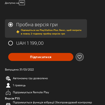
Доступно на
PS4
Пробна версія гри
Підпишіться на PlayStation Plus Люкс, щоб пограти
в повну 2-годинну пробну версію гри
UAH 1 199,00
Підписатися
Випущено 31/03/2022
Автономну гру дозволено
1 гравець
Підтримується Remote Play
Версія PS5
Підтримується функція вібрації (безпроводовий контролер