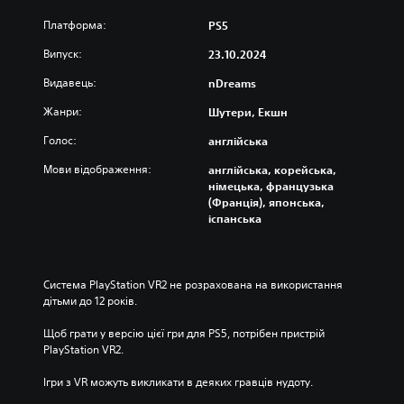
Платформа:
PS5
Випуск:
23.10.2024
Видавець:
nDreams
Жанри:
Шутери, Екшн
Голос:
англійська
Мови відображення:
англійська, корейська,
німецька, французька
(Франція), японська,
іспанська
Система PlayStation VR2 не розрахована на використання 
дітьми до 12 років.
Щоб грати у версію цієї гри для PS5, потрібен пристрій 
PlayStation VR2.
Ігри з VR можуть викликати в деяких гравців нудоту.