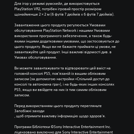
Для ігор у режимі румскейл, де використовується 
PlayStation VR2, потрібен ігровий простір розміром 
щонайменше 2 × 2 м (6 футів 7 дюймів х 6 футів 7 дюймів).
Завантаження цього продукту регулюється Умовами 
обслуговування PlayStation Network і нашими Умовами 
використання програмного забезпечення, а також будь-
якими іншими додатковими умовами, що застосовуються до 
цього продукту. Якщо ви не бажаєте приймати ці умови, не 
завантажуйте цей продукт. Інші важливі відомості див. в 
Умовах обслуговування.
Ви можете завантажувати та відтворювати цей вміст на 
головній консолі PS5, пов’язаній із вашим обліковим 
записом (за допомогою настройки «Спільний доступ до 
консолі та автономна гра»), і на будь-яких інших консолях 
PS5, якщо ви ввійдете на них із тим самим обліковим 
записом.
Перед використанням цього продукту перегляньте 
Запобіжні заходи
, щоб отримати важливу інформацію щодо здоров’я.
Програми Бібліотеки ©Sony Interactive Entertainment Inc. 
ліцензовано виключно для Sony Interactive Entertainment 