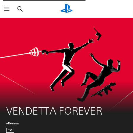
Пошук
VENDETTA FOREVER
nDreams
PS5