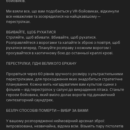
бойовиків.
Ми взяли все, що вам подобається у VR-бойовиках, відкинули
все неважливе та зосередилися на найцікавішому —
перестрілках.
ВБИВАЙТЕ, ЩОБ РУХАТИСЯ
Стріляйте, щоб вбивати. Вбивайте, щоб рухатися.
Розправляйтеся з ворогами та хапайте їх зброю з повітря, щоб
рухатися вперед. Плануйте розправу з кожним ворогом і
просувайтеся в хаотичному бою до останньої краплі крові.
ПЕРЕСТРІЛКИ, ГІДНІ ВЕЛИКОГО ЕРКАНУ
Прорвіться через 60 рівнів зручного розміру з ультрастильними
перестрілками, для проходження яких знадобиться стратегічне
планування. Кожна мить нагадуватиме вам культові сцени з
фільмів — від перестрілок у салуні до викрадення літака. Станьте
героєм бойовика, який вміло долає ворогів під динамічний
синтезаторний саундтрек.
БЕЗЛІЧ СПОСОБІВ ПОМЕРТИ — ВИБІР ЗА ВАМИ
У вашому розпорядженні неймовірний арсенал зброї:
імпровізована, незвичайна, відома всім. Візьміть пару пістолетів