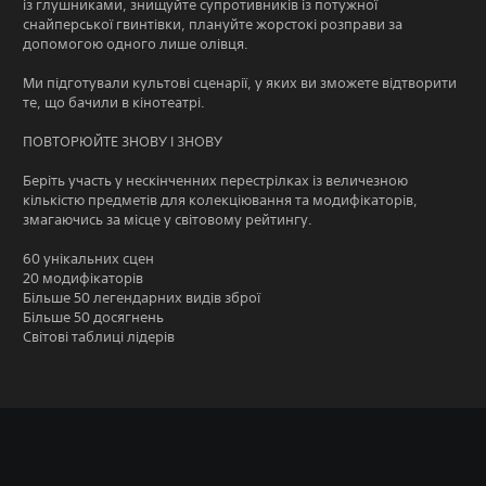
із глушниками, знищуйте супротивників із потужної
снайперської гвинтівки, плануйте жорстокі розправи за
допомогою одного лише олівця.
Ми підготували культові сценарії, у яких ви зможете відтворити
те, що бачили в кінотеатрі.
ПОВТОРЮЙТЕ ЗНОВУ І ЗНОВУ
Беріть участь у нескінченних перестрілках із величезною
кількістю предметів для колекціювання та модифікаторів,
змагаючись за місце у світовому рейтингу.
60 унікальних сцен
20 модифікаторів
Більше 50 легендарних видів зброї
Більше 50 досягнень
Світові таблиці лідерів