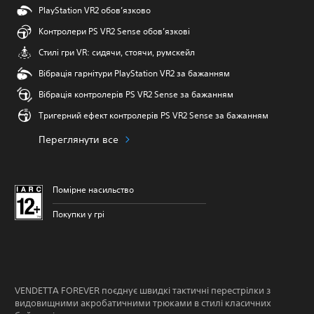
PlayStation VR2 обов’язково
Контролери PS VR2 Sense обов’язкові
Стилі гри VR: сидячи, стоячи, румскейл
Вібрація гарнітури PlayStation VR2 за бажанням
Вібрація контролерів PS VR2 Sense за бажанням
Тригерний ефект контролерів PS VR2 Sense за бажанням
Переглянути все
Помірне насильство
Покупки у грі
VENDETTA FOREVER поєднує швидкі тактичні перестрілки з
видовищними акробатичними трюками в стилі класичних