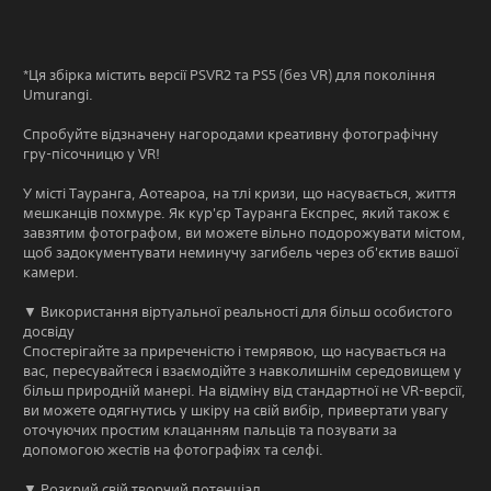
*Ця збірка містить версії PSVR2 та PS5 (без VR) для покоління
Umurangi.
Спробуйте відзначену нагородами креативну фотографічну
гру-пісочницю у VR!
У місті Тауранга, Аотеароа, на тлі кризи, що насувається, життя
мешканців похмуре. Як кур'єр Тауранга Експрес, який також є
завзятим фотографом, ви можете вільно подорожувати містом,
щоб задокументувати неминучу загибель через об'єктив вашої
камери.
▼ Використання віртуальної реальності для більш особистого
досвіду
Спостерігайте за приреченістю і темрявою, що насувається на
вас, пересувайтеся і взаємодійте з навколишнім середовищем у
більш природній манері. На відміну від стандартної не VR-версії,
ви можете одягнутись у шкіру на свій вибір, привертати увагу
оточуючих простим клацанням пальців та позувати за
допомогою жестів на фотографіях та селфі.
▼ Розкрий свій творчий потенціал