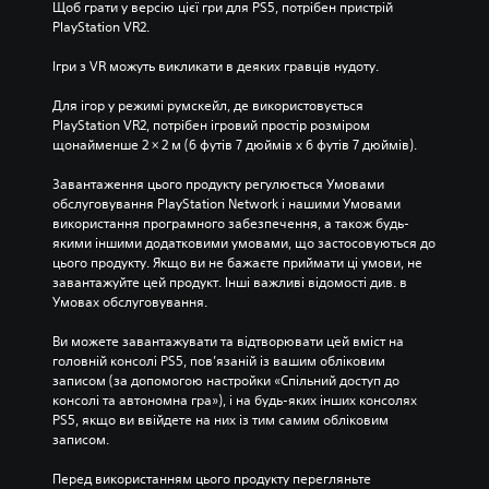
Щоб грати у версію цієї гри для PS5, потрібен пристрій 
PlayStation VR2.
Ігри з VR можуть викликати в деяких гравців нудоту.
Для ігор у режимі румскейл, де використовується 
PlayStation VR2, потрібен ігровий простір розміром 
щонайменше 2 × 2 м (6 футів 7 дюймів х 6 футів 7 дюймів).
Завантаження цього продукту регулюється Умовами 
обслуговування PlayStation Network і нашими Умовами 
використання програмного забезпечення, а також будь-
якими іншими додатковими умовами, що застосовуються до 
цього продукту. Якщо ви не бажаєте приймати ці умови, не 
завантажуйте цей продукт. Інші важливі відомості див. в 
Умовах обслуговування.
Ви можете завантажувати та відтворювати цей вміст на 
головній консолі PS5, пов’язаній із вашим обліковим 
записом (за допомогою настройки «Спільний доступ до 
консолі та автономна гра»), і на будь-яких інших консолях 
PS5, якщо ви ввійдете на них із тим самим обліковим 
записом.
Перед використанням цього продукту перегляньте 