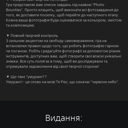
Гра представляє вам список завдань під назвою "Photo
Bounties". Просто клацніть, щоб виконати всі фотозавдання до
того, як доставити посилку, щоб перейти до наступного етапу.
Кожна ваша фотографія буде оцінюватися за кольором, змістом
та композицією.
▼ Повний творчий контроль
З сильним акцентом на свободу самовираження, гра не
встановлює правил щодо того, що робить фотографію гарною
чи поганою. Робіть і редагуйте фотографії за допомогою різних
інструментів, доступних вам, щоб створити свої власні унікальні
знімки. Вся суть полягає в тому, щоб ви досліджували та
отримували задоволення від своєї творчої сторони!
▼ Що таке "умурангі"?
Умурангі - це слово на мові Те Рео, що означає "червоне небо".
Видання: