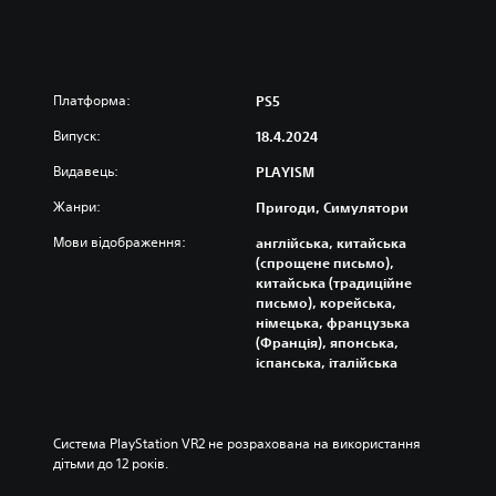
l
E
d
i
Платформа:
PS5
t
i
Випуск:
18.4.2024
o
n
Видавець:
PLAYISM
Жанри:
Пригоди, Симулятори
Мови відображення:
англійська, китайська
(спрощене письмо),
китайська (традиційне
письмо), корейська,
німецька, французька
(Франція), японська,
іспанська, італійська
Система PlayStation VR2 не розрахована на використання 
дітьми до 12 років.