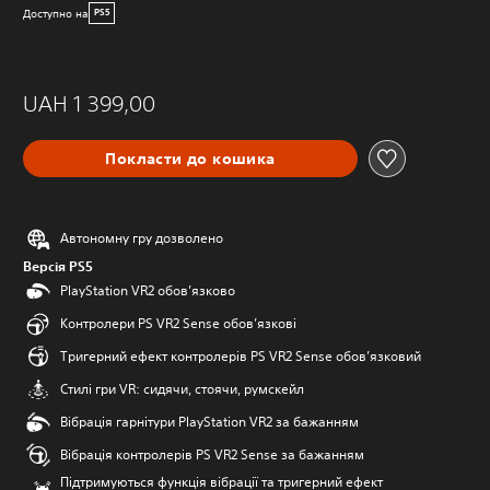
Доступно на
PS5
UAH 1 399,00
Покласти до кошика
Автономну гру дозволено
Версія PS5
PlayStation VR2 обов’язково
Контролери PS VR2 Sense обов’язкові
Тригерний ефект контролерів PS VR2 Sense обов’язковий
Стилі гри VR: сидячи, стоячи, румскейл
Вібрація гарнітури PlayStation VR2 за бажанням
Вібрація контролерів PS VR2 Sense за бажанням
Підтримуються функція вібрації та тригерний ефект