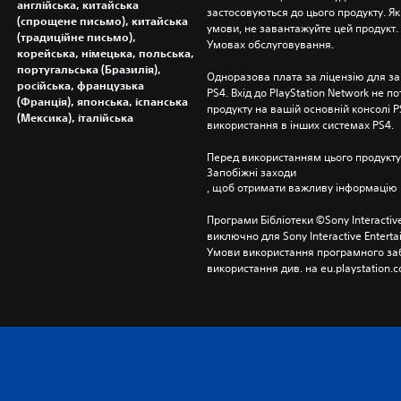
англійська, китайська
застосовуються до цього продукту. Як
(спрощене письмо), китайська
умови, не завантажуйте цей продукт. І
(традиційне письмо),
Умовах обслуговування.
корейська, німецька, польська,
португальська (Бразилія),
Одноразова плата за ліцензію для за
російська, французька
PS4. Вхід до PlayStation Network не п
(Франція), японська, іспанська
продукту на вашій основній консолі PS
(Мексика), італійська
використання в інших системах PS4.
Перед використанням цього продукту
Запобіжні заходи
, щоб отримати важливу інформацію 
Програми Бібліотеки ©Sony Interactive
виключно для Sony Interactive Entert
Умови використання програмного заб
використання див. на eu.playstation.c