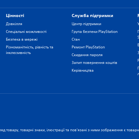
Цiнностi
Служба підтримки
Довкілля
Центр підтримки
Спеціальні можливості
Група безпеки PlayStation
Безпека в мережі
Стан
Різноманітність, рівність та
Ремонт PlayStation
інклюзивність
Скидання пароля
Запит повернення коштів
Керівництва
ляд товару, товарні знаки, ілюстрації та пов'язані з ними зображення є това