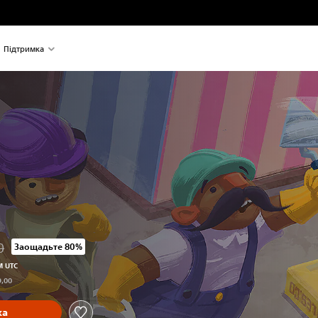
Підтримка
0
Заощадьте 80%
очаткової ціни UAH 649,00
M UTC
9,00
ка