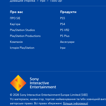
Домашня сторінка
Ігри
Tools Up!
Про вас
Продукти
ПРО SIE
PS5
Кар'єра
PS4
PlayStation Studios
PS VR2
PlayStation Productions
PS Plus
Компанія
Аксесуари
Історія PlayStation
Ігри
© 2026 Sony Interactive Entertainment Europe Limited (SIEE)
Усі матеріали, назви ігор, торгові найменування та/або зовнішній виг
авторське право. Всі права збережені.
Більше інформації