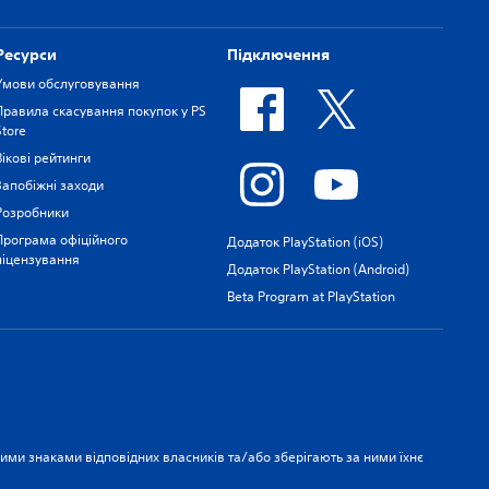
Ресурси
Підключення
Умови обслуговування
Правила скасування покупок у PS
Store
Вікові рейтинги
Запобіжні заходи
Розробники
Програма офіційного
Додаток PlayStation (iOS)
ліцензування
Додаток PlayStation (Android)
Beta Program at PlayStation
рними знаками відповідних власників та/або зберігають за ними їхнє