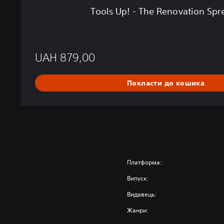
a
Tools Up! - The Renovation Spr
t
i
o
n
UAH 879,00
S
p
r
Покласти до кошика
e
e
B
u
n
d
l
e
Платформа:
Випуск:
Видавець:
Жанри: