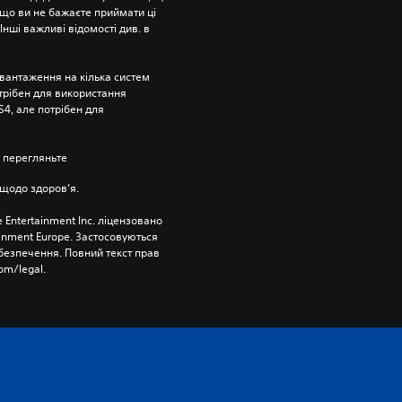
що ви не бажаєте приймати ці 
нші важливі відомості див. в 
вантаження на кілька систем 
отрібен для використання 
4, але потрібен для 
 перегляньте 
щодо здоров’я.
 Entertainment Inc. ліцензовано 
ainment Europe. Застосовуються 
езпечення. Повний текст прав 
om/legal.