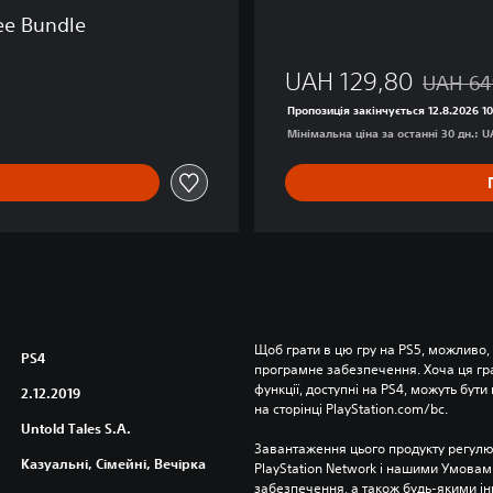
ee Bundle
UAH 129,80
UAH 64
Знижка в
Пропозиція закінчується 12.8.2026 1
Мінімальна ціна за останні 30 дн.: 
Щоб грати в цю гру на PS5, можливо,
PS4
програмне забезпечення. Хоча ця гра 
функції, доступні на PS4, можуть бути 
2.12.2019
на сторінці PlayStation.com/bc.
Untold Tales S.A.
Завантаження цього продукту регулю
Казуальні, Сімейні, Вечірка
PlayStation Network і нашими Умовам
забезпечення, а також будь-якими і