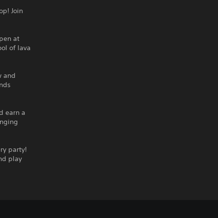
op! Join
pen at
ol of lava
w and
ends
d earn a
enging
ry party!
nd play