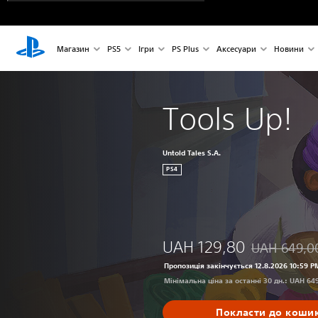
Магазин
PS5
Ігри
PS Plus
Аксесуари
Новини
Tools Up!
Untold Tales S.A.
PS4
UAH 129,80
UAH 649,0
Знижка від п
Пропозиція закінчується 12.8.2026 10:59 P
Мінімальна ціна за останні 30 дн.: UAH 64
Покласти до коши