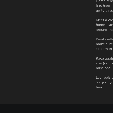
Home reno
It is hard
up to thre
Meet a cre
home: can 
around th
Paint wall
make sure 
scream in 3
Race again
star (or m
missions. 
Let Tools 
So grab yo
hard!