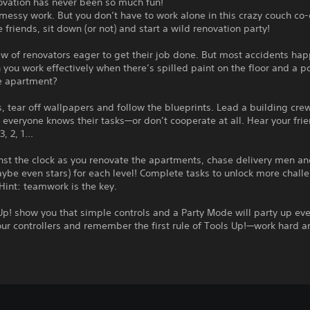
vation has never been so much fun!
, messy work. But you don’t have to work alone in this crazy couch co-
e friends, sit down (or not) and start a wild renovation party!
w of renovators eager to get their job done. But most accidents hap
you work effectively when there’s spilled paint on the floor and a po
e apartment?
s, tear off wallpapers and follow the blueprints. Lead a building cre
everyone knows their tasks—or don’t cooperate at all. Hear your fri
, 2, 1...
st the clock as you renovate the apartments, chase delivery men an
aybe even stars) for each level! Complete tasks to unlock more chall
Hint: teamwork is the key.
Up! show you that simple controls and a Party Mode will party up eve
ur controllers and remember the first rule of Tools Up!—work hard a