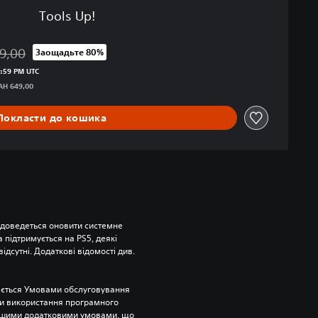
Tools Up!
9,00
Заощадьте 80%
ід початкової ціни UAH 649,00
0:59 PM UTC
UAH 649,00
Покласти до кошика
 доведеться оновити системне 
підтримується на PS5, деякі 
відсутні. Додаткові відомості див. 
ється Умовами обслуговування 
и використання програмного 
ншими додатковими умовами, що 