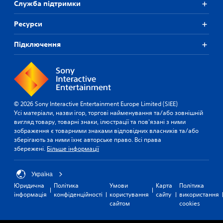
Служба підтримки
Ресурси
Підключення
© 2026 Sony Interactive Entertainment Europe Limited (SIEE)
Усі матеріали, назви ігор, торгові найменування та/або зовнішній
вигляд товару, товарні знаки, ілюстрації та пов'язані з ними
зображення є товарними знаками відповідних власників та/або
зберігають за ними їхнє авторське право. Всі права
збережені.
Більше інформації
Україна
Юридична
Політика
Умови
Карта
Політика
інформація
конфіденційності
користування
сайту
використання
сайтом
cookies