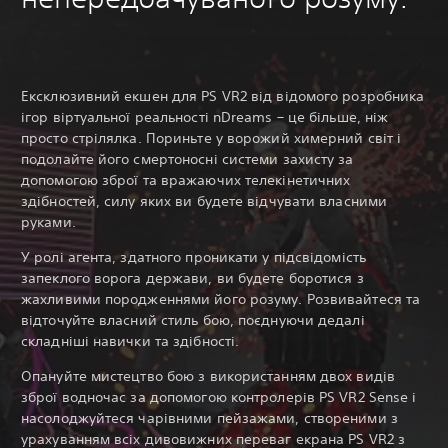
Ексклюзивний екшен для PS VR2 від відомого розробника
ігор віртуальної реальності nDreams – це більше, ніж
просто стрілялка. Пориньте у ворожий химерний світ і
подолайте його смертоносні системи захисту за
допомогою зброї та вражаючих телекінетичних
здібностей, силу яких ви будете відчувати власними
руками.
У ролі агента, здатного проникати у підсвідомість
запеклого ворога держави, ви будете боротися з
жахливими породженнями його розуму. Розвивайтеся та
відточуйте власний стиль бою, поєднуючи дедалі
складніші навички та здібності.
Опануйте мистецтво бою з використанням двох видів
зброї водночас за допомогою контролерів PS VR2 Sense і
насолоджуйтеся чарівними пейзажами, створеними з
урахуванням всіх дивовижних переваг екрана PS VR2 з