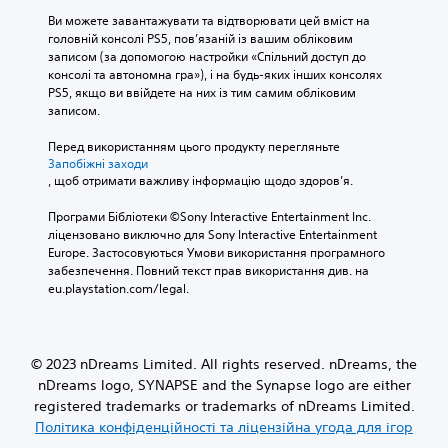
Ви можете завантажувати та відтворювати цей вміст на 
головній консолі PS5, пов’язаній із вашим обліковим 
записом (за допомогою настройки «Спільний доступ до 
консолі та автономна гра»), і на будь-яких інших консолях 
PS5, якщо ви ввійдете на них із тим самим обліковим 
записом.
Перед використанням цього продукту перегляньте 
Запобіжні заходи
, щоб отримати важливу інформацію щодо здоров’я.
Програми Бібліотеки ©Sony Interactive Entertainment Inc. 
ліцензовано виключно для Sony Interactive Entertainment 
Europe. Застосовуються Умови використання програмного 
забезпечення. Повний текст прав використання див. на 
eu.playstation.com/legal.
© 2023 nDreams Limited. All rights reserved. nDreams, the
nDreams logo, SYNAPSE and the Synapse logo are either
registered trademarks or trademarks of nDreams Limited.
Політика конфіденційності та ліцензійна угода для ігор