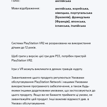
Голос:
англійська
Мови відображення:
англійська, корейська,
німецька, португальська
(Бразилія), французька
(Франція), японська,
іспанська, італійська
Система PlayStation VR2 не розрахована на використання 
дітьми до 12 років.
Щоб грати у версію цієї гри для PS5, потрібен пристрій 
PlayStation VR2.
Ігри з VR можуть викликати в деяких гравців нудоту.
Завантаження цього продукту регулюється Умовами 
обслуговування PlayStation Network і нашими Умовами 
використання програмного забезпечення, а також будь-
якими іншими додатковими умовами, що застосовуються до 
цього продукту. Якщо ви не бажаєте приймати ці умови, не 
завантажуйте цей продукт. Інші важливі відомості див. в 
Умовах обслуговування.