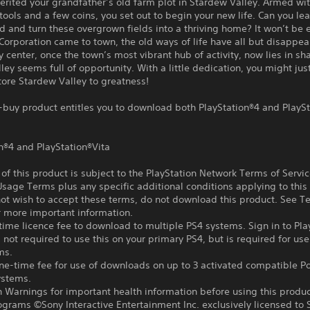
erited your grandfather’s old farm plot in Stardew Valley. Armed wi
ols and a few coins, you set out to begin your new life. Can you lear
nd and turn these overgrown fields into a thriving home? It won’t be 
 Corporation came to town, the old ways of life have all but disappe
center, once the town’s most vibrant hub of activity, now lies in s
lley seems full of opportunity. With a little dedication, you might jus
tore Stardew Valley to greatness!
-buy product entitles you to download both PlayStation®4 and PlaySt
n®4 and PlayStation®Vita
f this product is subject to the PlayStation Network Terms of Servi
sage Terms plus any specific additional conditions applying to this
not wish to accept these terms, do not download this product. See T
r more important information.
ime licence fee to download to multiple PS4 systems. Sign in to Pla
 not required to use this on your primary PS4, but is required for use
ms.
ne-time fee for use of downloads on up to 3 activated compatible P
ystems.
 Warnings for important health information before using this produc
ograms ©Sony Interactive Entertainment Inc. exclusively licensed to 