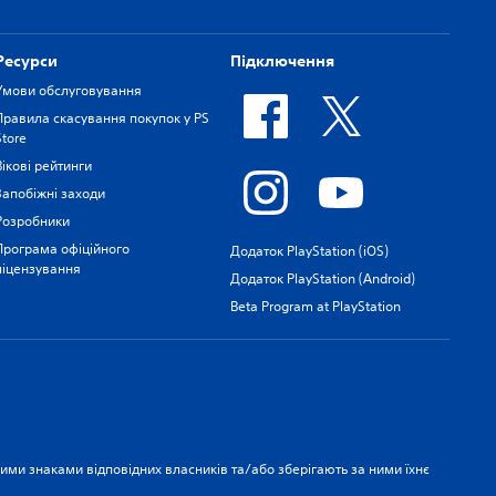
Ресурси
Підключення
Умови обслуговування
Правила скасування покупок у PS
Store
Вікові рейтинги
Запобіжні заходи
Розробники
Програма офіційного
Додаток PlayStation (iOS)
ліцензування
Додаток PlayStation (Android)
Beta Program at PlayStation
рними знаками відповідних власників та/або зберігають за ними їхнє