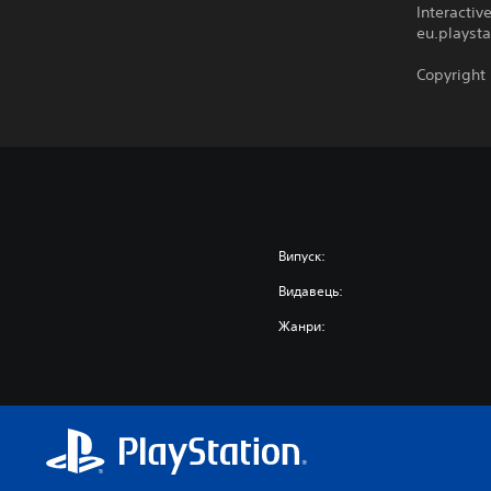
Interacti
eu.playsta
Copyright
Випуск:
Видавець:
Жанри: