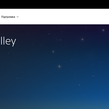
Підтримка
lley