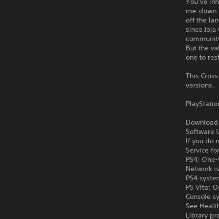
You’ve inh
me-down to
off the la
since Joja
community 
But the va
one to res
This Cross
versions.
PlayStatio
Download o
Software U
If you do 
Service fo
PS4: One-t
Network is
PS4 syste
PS Vita: O
Console s
See Health
Library pr