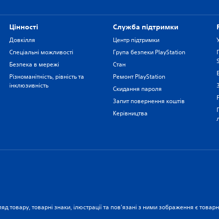
Цiнностi
Служба підтримки
Довкілля
Центр підтримки
Спеціальні можливості
Група безпеки PlayStation
Безпека в мережі
Стан
Різноманітність, рівність та
Ремонт PlayStation
інклюзивність
Скидання пароля
Запит повернення коштів
Керівництва
ляд товару, товарні знаки, ілюстрації та пов'язані з ними зображення є това