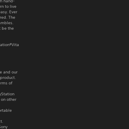
th hand-
n to live
easy. Ever
ared. The
hambles.
t be the
ation®Vita
ce and our
 product.
erms of
yStation
 on other
ortable
t.
Sony