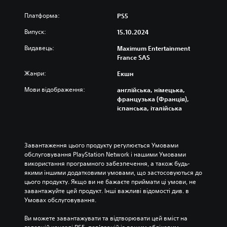
Платформа:
PS5
Випуск:
15.10.2024
Видавець:
Maximum Entertainment
France SAS
Жанри:
Екшн
Мови відображення:
англійська, німецька,
французька (Франція),
іспанська, італійська
Завантаження цього продукту регулюється Умовами 
обслуговування PlayStation Network і нашими Умовами 
використання програмного забезпечення, а також будь-
якими іншими додатковими умовами, що застосовуються до 
цього продукту. Якщо ви не бажаєте приймати ці умови, не 
завантажуйте цей продукт. Інші важливі відомості див. в 
Умовах обслуговування.
Ви можете завантажувати та відтворювати цей вміст на 