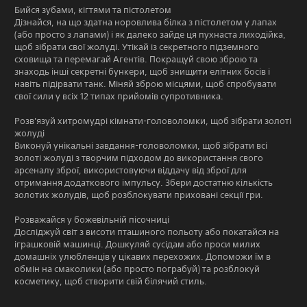
Бийся зубами, кігтями та пістолетом
Дізнайся, на що здатна норовлива білка з пістолетом у лапах
(або просто з лапами) і як далеко зайде ця пухнаста лиходійка,
щоб зібрати свої жолуді. Утікай із секретного підземного
сховища та перемагай Агентів. Покращуй свою зброю та
знаходь інші секретні бункери, щоб знищити елітних босів і
навіть підірвати танк. Міняй зброю місцями, щоб спробувати
свої сили у всіх 12 типах прийомів супротивника.
Розв'язуй хитромудрі кімнати-головоломки, щоб зібрати золоті
жолуді
Виконуй унікальні завдання-головоломки, щоб зібрати всі
золоті жолуді з творчим підходом до використання свого
арсеналу зброї, використовуючи віддачу від зброї для
отримання додаткового імпульсу. Збери достатню кількість
золотих жолудів, щоб розблокувати приховані секції гри.
Розважайся у божевільній пісочниці
Досліджуй світ з висоти пташиного польоту або покатайся на
іграшковій машинці. Дошкуляй сусідам або проси милих
домашніх улюбленців у цікавих перехожих. Допоможи їм в
обмін на смаколики (або просто пограбуй) та розблокуй
косметику, щоб створити свій білячий стиль.