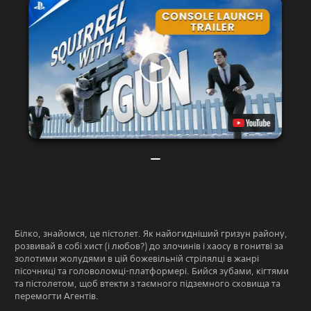
Білко, знайомся, це пістолет. Як найогидніший гризун району,
розвивай в собі хист (і любов?) до злочинів і хаосу в гонитві за
золотими жолудями в цій божевільній стрілялці в жанрі
пісочниці та головоломці-платформері. Бийся зубами, кігтями
та пістолетом, щоб втекти з таємного підземного сховища та
перемогти Агентів.