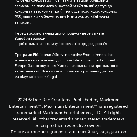
головній консолі PS5, пов’язаній із вашим обліковим 
записом (за допомогою настройки «Спільний доступ до 
консолі та автономна гра»), і на будь-яких інших консолях 
PS5, якщо ви ввійдете на них із тим самим обліковим 
записом.
Перед використанням цього продукту перегляньте 
Запобіжні заходи
, щоб отримати важливу інформацію щодо здоров’я.
Програми Бібліотеки ©Sony Interactive Entertainment Inc. 
ліцензовано виключно для Sony Interactive Entertainment 
Europe. Застосовуються Умови використання програмного 
забезпечення. Повний текст прав використання див. на 
eu.playstation.com/legal.
2024 © Dee Dee Creations. Published by Maximum
Entertainment™. Maximum Entertainment™ is a registered
trademark of Maximum Entertainment, LLC. All rights
reserved. All other trademarks or registered trademarks
belong to their respective owners.
Політика конфіденційності та ліцензійна угода для ігор