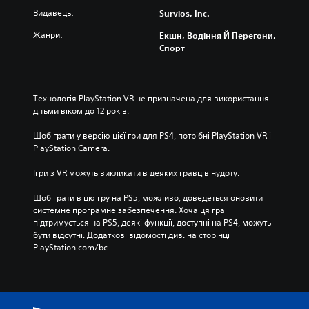
Видавець:
Survios, Inc.
Жанри:
Екшн, Водіння Й Перегони,
Спорт
Технологія PlayStation VR не призначена для використання 
дітьми віком до 12 років.
Щоб грати у версію цієї гри для PS4, потрібні PlayStation VR і 
PlayStation Camera.
Ігри з VR можуть викликати в деяких гравців нудоту.
Щоб грати в цю гру на PS5, можливо, доведеться оновити 
системне програмне забезпечення. Хоча ця гра 
підтримується на PS5, деякі функції, доступні на PS4, можуть 
бути відсутні. Додаткові відомості див. на сторінці 
PlayStation.com/bc.