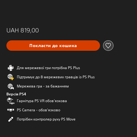
UAH 819,00
Покласти до кошика
Для мережевої гри потрібна PS Plus
Підтримує до 8 мережевих гравців із PS Plus
Мережева гра - за бажанням
Версія PS4
Гарнітура PS VR обов’язкова
PS Camera - обов’язково
Потрібен контролер руху PS Move