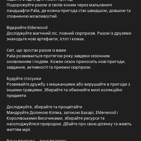
Подорожуйте разом зі своїм конем через мальовничі
ландшафти Palia, де кожна пригода стає швидшою, довшою та
сповненою можливостей.
Відкрийте Elderwood
Досліджуйте магічний ліс, повний сюрпризів. Разом із друзями
знаходьте нові артефакти, істот і комах.
Світ, що зростає разом із вами
Palia розвивається протягом року завдяки сезонним
оновленням і подіям. Кожен сезон приносить нові пригоди,
завдання, активності та приємні сюрпризи.
Будуйте стосунки
Розвивайте дружбу з мешканцями або вирушайте в пригоди з
іншими гравцями. Збирайте та обмінюйте милі колекційні
предмети.
Досліджуйте, збирайте та процвітайте
Мандруйте Долиною Кіліма, затокою Бахарі, Elderwood і
Королівськими Височинами, збирайте ресурси та
насолоджуйтеся природою. Дбайте про свою ділянку та живіть
життям мрії.
Ваша пригода — ваші правила