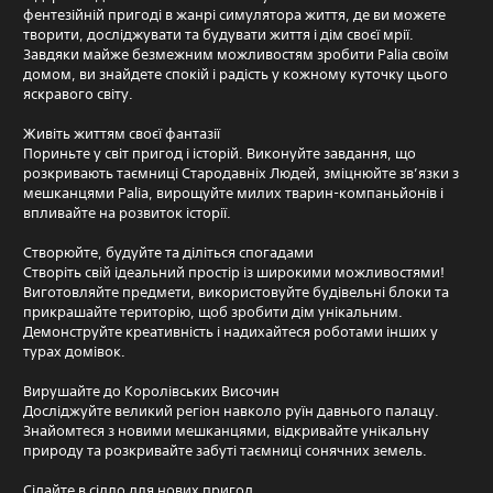
фентезійній пригоді в жанрі симулятора життя, де ви можете
творити, досліджувати та будувати життя і дім своєї мрії.
Завдяки майже безмежним можливостям зробити Palia своїм
домом, ви знайдете спокій і радість у кожному куточку цього
яскравого світу.
Живіть життям своєї фантазії
Пориньте у світ пригод і історій. Виконуйте завдання, що
розкривають таємниці Стародавніх Людей, зміцнюйте зв’язки з
мешканцями Palia, вирощуйте милих тварин-компаньйонів і
впливайте на розвиток історії.
Створюйте, будуйте та діліться спогадами
Створіть свій ідеальний простір із широкими можливостями!
Виготовляйте предмети, використовуйте будівельні блоки та
прикрашайте територію, щоб зробити дім унікальним.
Демонструйте креативність і надихайтеся роботами інших у
турах домівок.
Вирушайте до Королівських Височин
Досліджуйте великий регіон навколо руїн давнього палацу.
Знайомтеся з новими мешканцями, відкривайте унікальну
природу та розкривайте забуті таємниці сонячних земель.
Сідайте в сідло для нових пригод