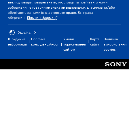
л
.
вигляд товару, товарні знаки, ілюстрації та пов'язані з ними
ь
зображення є товарними знаками відповідних власників та/або
н
зберігають за ними їхнє авторське право. Всі права
Р
и
збережені.
Більше інформації
е
й
г
д
и
у
Україна
с
л
Юридична
Політика
Умови
Карта
Політика
к
інформація
конфіденційності
користування
сайту
використання
ю
о
сайтом
cookies
в
м
а
ф
н
о
н
р
я
т
і
.
н
в
е
р
с
і
ї
д