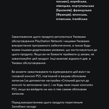
письмо), корейська,
)
б
с
німецька, португальська
е
т
М
(Бразилія), французька
з
ь
о
(Франція), японська,
р
і
ж
іспанська, італійська
у
з
н
х
а
а
і
г
з
в
л
м
Завантаження цього продукту регулюється Умовами 
к
у
і
обслуговування PlayStation Network і нашими Умовами 
а
ш
н
використання програмного забезпечення, а також будь-
м
у
и
якими іншими додатковими умовами, що застосовуються до 
е
в
т
цього продукту. Якщо ви не бажаєте приймати ці умови, не 
р
а
и
завантажуйте цей продукт. Інші важливі відомості див. в 
и
т
р
Умовах обслуговування.
т
и
о
а
о
з
Ви можете завантажувати та відтворювати цей вміст на 
е
к
к
головній консолі PS5, пов’язаній із вашим обліковим 
ф
р
л
записом (за допомогою настройки «Спільний доступ до 
е
е
а
консолі та автономна гра»), і на будь-яких інших консолях 
к
м
д
PS5, якщо ви ввійдете на них із тим самим обліковим 
т
і
к
записом.
і
е
у
в
л
е
Перед використанням цього продукту перегляньте 
п
е
л
Запобіжні заходи