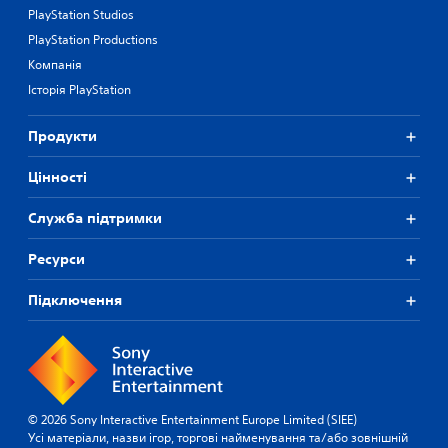
,
а
PlayStation Studios
я
т
к
PlayStation Productions
и
і
в
Компанія
м
н
Історія PlayStation
о
у
ж
а
у
б
Продукти
т
о
ь
п
Цiнностi
с
е
п
р
Служба підтримки
р
е
и
п
ч
р
Ресурси
и
и
н
з
Підключення
и
н
т
а
и
ч
в
и
і
т
з
и
у
ї
© 2026 Sony Interactive Entertainment Europe Limited (SIEE)
а
х
Усі матеріали, назви ігор, торгові найменування та/або зовнішній