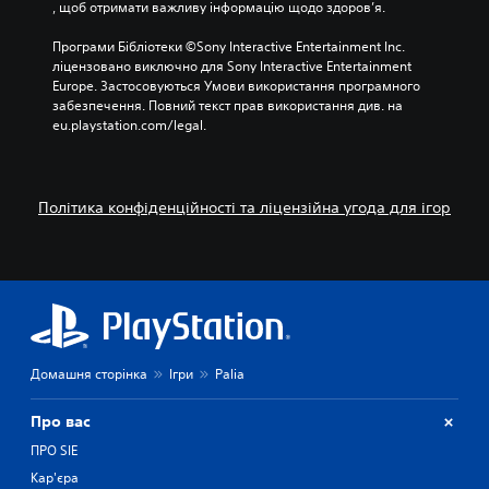
і
м
е
, щоб отримати важливу інформацію щодо здоров’я.
д
е
м
ч
н
е
Програми Бібліотеки ©Sony Interactive Entertainment Inc. 
а
т
н
ліцензовано виключно для Sony Interactive Entertainment 
с
и
т
Europe. Застосовуються Умови використання програмного 
г
з
і
забезпечення. Повний текст прав використання див. на 
р
в
в
eu.playstation.com/legal.
и
у
к
,
к
е
а
у
р
т
.
у
Політика конфіденційності та ліцензійна угода для ігор
а
в
к
а
о
н
ж
н
к
я
і
н
н
а
е
а
Домашня сторінка
Ігри
Palia
м
л
а
ь
т
т
Про вас
и
е
ПРО SIE
к
р
и
н
Кар'єра