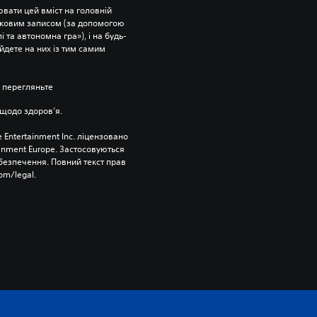
вати цей вміст на головній 
ліковим записом (за допомогою 
 та автономна гра»), і на будь-
йдете на них із тим самим 
 перегляньте 
щодо здоров’я.
 Entertainment Inc. ліцензовано 
ainment Europe. Застосовуються 
езпечення. Повний текст прав 
om/legal.