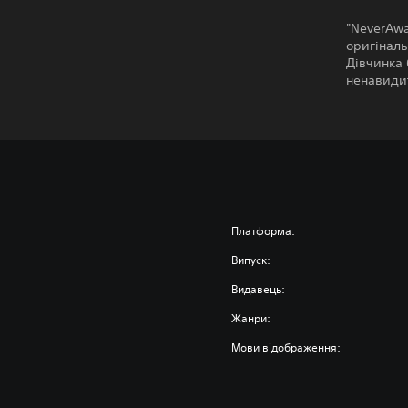
"NeverAwa
оригінал
Дівчинка 
ненавидит
Платформа:
Випуск:
Видавець:
Жанри:
Мови відображення: