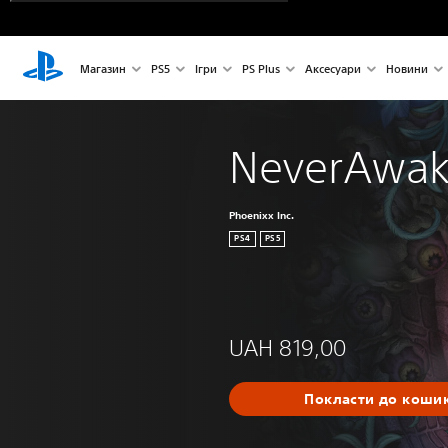
Магазин
PS5
Ігри
PS Plus
Аксесуари
Новини
NeverAwa
Phoenixx Inc.
PS4
PS5
UAH 819,00
Покласти до коши