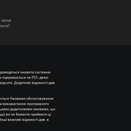
і вона
тися?
 доведеться оновити системне 
підтримується на PS5, деякі 
відсутні. Додаткові відомості див. 
ється Умовами обслуговування 
и використання програмного 
ншими додатковими умовами, що 
що ви не бажаєте приймати ці 
нші важливі відомості див. в 