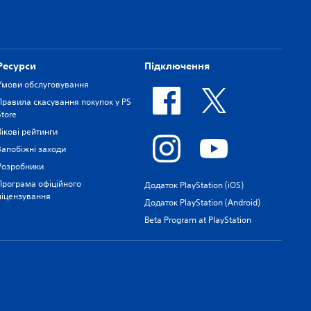
Ресурси
Підключення
Умови обслуговування
Правила скасування покупок у PS
Store
Вікові рейтинги
Запобіжні заходи
Розробники
Програма офіційного
Додаток PlayStation (iOS)
ліцензування
Додаток PlayStation (Android)
Beta Program at PlayStation