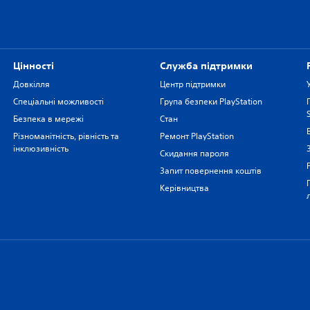
Цiнностi
Служба підтримки
Довкілля
Центр підтримки
Спеціальні можливості
Група безпеки PlayStation
Безпека в мережі
Стан
Різноманітність, рівність та
Ремонт PlayStation
інклюзивність
Скидання пароля
Запит повернення коштів
Керівництва