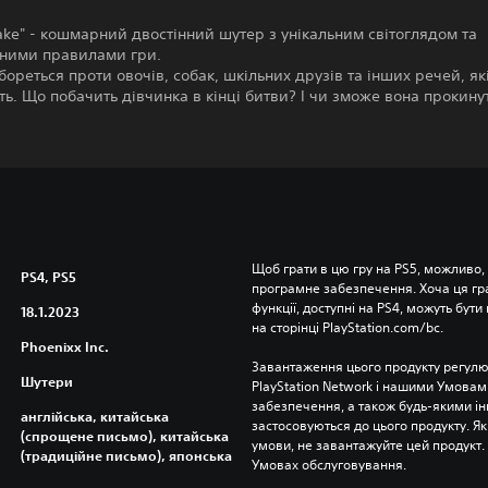
ke" - кошмарний двостінний шутер з унікальним світоглядом та
ьними правилами гри.
бореться проти овочів, собак, шкільних друзів та інших речей, як
ь. Що побачить дівчинка в кінці битви? І чи зможе вона прокину
Щоб грати в цю гру на PS5, можливо,
PS4, PS5
програмне забезпечення. Хоча ця гра 
функції, доступні на PS4, можуть бути 
18.1.2023
на сторінці PlayStation.com/bc.
Phoenixx Inc.
Завантаження цього продукту регулю
Шутери
PlayStation Network і нашими Умовам
забезпечення, а також будь-якими і
англійська, китайська
застосовуються до цього продукту. Як
(спрощене письмо), китайська
умови, не завантажуйте цей продукт. І
(традиційне письмо), японська
Умовах обслуговування.