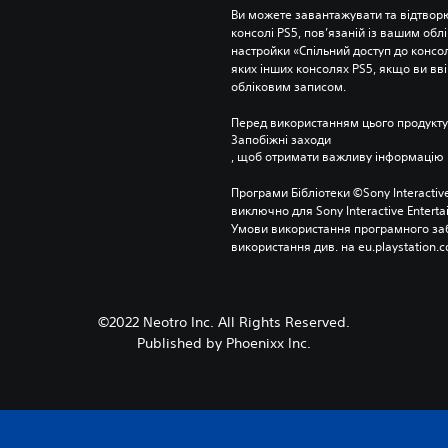
Ви можете завантажувати та відтворю
консолі PS5, пов’язаній із вашим об
настройки «Спільний доступ до консолі
яких інших консолях PS5, якщо ви вві
обліковим записом.
Перед використанням цього продукту
Запобіжні заходи
, щоб отримати важливу інформацію 
Програми Бібліотеки ©Sony Interactive
виключно для Sony Interactive Entert
Умови використання програмного заб
використання див. на eu.playstation.c
©2022 Neotro Inc. All Rights Reserved.
Published by Phoenixx Inc.