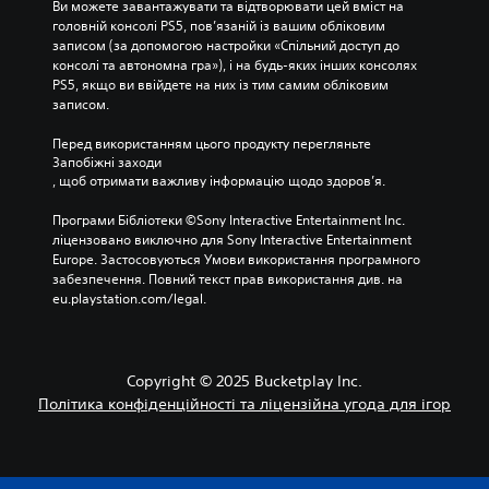
Ш
Ви можете завантажувати та відтворювати цей вміст на 
з
п
і
к
в
головній консолі PS5, пов’язаній із вашим обліковим 
в
е
в
е
записом (за допомогою настройки «Спільний доступ до 
и
у
р
к
р
консолі та автономна гра»), і на будь-яких інших консолях 
д
к
с
е
у
PS5, якщо ви ввійдете на них із тим самим обліковим 
у
о
к
р
в
записом.
.
н
у
и
а
а
в
й
н
Перед використанням цього продукту перегляньте 
ж
а
н
ч
Запобіжні заходи
і
н
я
а
, щоб отримати важливу інформацію щодо здоров’я.
в
н
г
т
.
я
р
Програми Бібліотеки ©Sony Interactive Entertainment Inc. 
М
н
о
ліцензовано виключно для Sony Interactive Entertainment 
о
а
ю
Europe. Застосовуються Умови використання програмного 
ж
а
.
забезпечення. Повний текст прав використання див. на 
н
л
eu.playstation.com/legal.
а
ь
Н
н
т
а
а
е
д
р
г
Copyright © 2025 Bucketplay Inc.
с
н
а
и
Політика конфіденційності та ліцензійна угода для ігор
а
д
л
т
у
а
и
в
т
в
а
и
н