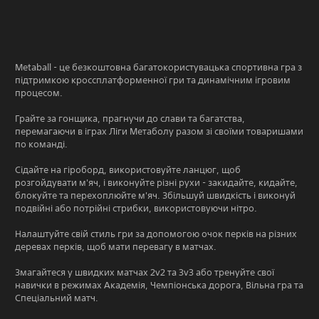
Metaball - це безкоштовна багатокористувацька спортивна гра з
підтримкою кроссплатформенної гри та динамічним ігровим
процесом.
Грайте за гонщика, прагнучи до слави та багатства,
перемагаючи в іграх Ліги Метаболу разом зі своїми товаришами
по команді.
Сідайте на гіроборд, використовуйте ланцюг, щоб
розгойдувати м'яч, і виконуйте різні рухи - закидайте, кидайте,
блокуйте та перехоплюйте м'яч. Збільшуй швидкість і виконуй
подвійні або потрійні стрибки, використовуючи нітро.
Налаштуйте свій стиль гри за допомогою очок перків на різних
деревах перків, щоб мати перевагу в матчах.
Змагайтеся у швидких матчах 2v2 та 3v3 або тренуйте свої
навички в режимах Академія, Чемпіонська дорога, Вільна гра та
Спеціальний матч.