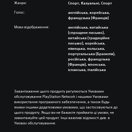
з
о
ж
н
Жанри:
Спорт, Казуальні, Спорт
я
а
с
е
а
к
Голос:
англійська, корейська,
г
н
в
з
и
французька (Франція)
л
о
і
м
й
у
в
д
і
ч
Мови відображення:
англійська, китайська
ш
н
т
н
а
(спрощене письмо),
у
о
в
и
с
китайська (традиційне
в
г
о
т
п
письмо), корейська,
а
о
р
и
е
німецька, польська,
т
с
ю
р
р
португальська (Бразилія),
и
ю
в
о
е
російська, французька
о
ж
а
з
в
(Франція), японська,
к
е
т
к
і
іспанська, італійська
р
т
и
л
р
е
у
с
а
и
м
т
я
д
т
і
а
в
к
и
Завантаження цього продукту регулюється Умовами 
е
о
г
у
е
обслуговування PlayStation Network і нашими Умовами 
л
с
о
е
л
використання програмного забезпечення, а також будь-
е
н
л
л
е
якими іншими додатковими умовами, що застосовуються до 
м
о
о
е
м
цього продукту. Якщо ви не бажаєте приймати ці умови, не 
е
в
с
м
е
завантажуйте цей продукт. Інші важливі відомості див. в 
н
н
.
е
н
Умовах обслуговування.
т
и
н
т
и
х
т
и