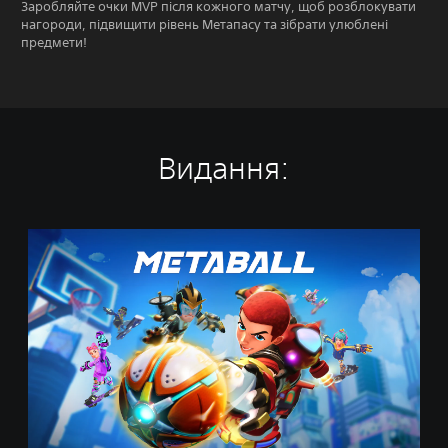
Заробляйте очки MVP після кожного матчу, щоб розблокувати
нагороди, підвищити рівень Метапасу та зібрати улюблені
предмети!
Видання:
M
e
t
a
b
a
l
l