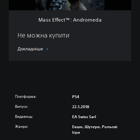
i
™
t
:
E
A
d
Mass Effect™: Andromeda
n
i
d
t
r
Не можна купити
i
o
o
m
n
Докладніше
e
d
a
Платформа:
PS4
Випуск:
22.1.2018
Видавець:
EA Swiss Sarl
Жанри:
Екшн, Шутери, Рольові
Ігри