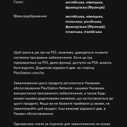
Голос:
англійська, німецька,
французька (Франція)
Мови відображення:
англійська, німецька,
польська, російська,
французька (Франція),
іспанська, італійська
Щоб грати в цю гру на PS5, можливо, доведеться оновити 
системне програмне забезпечення. Хоча ця гра 
підтримується на PS5, деякі функції, доступні на PS4, можуть 
бути відсутні. Додаткові відомості див. на сторінці 
PlayStation.com/bc.
Завантаження цього продукту регулюється Умовами 
обслуговування PlayStation Network і нашими Умовами 
використання програмного забезпечення, а також будь-
якими іншими додатковими умовами, що застосовуються до 
цього продукту. Якщо ви не бажаєте приймати ці умови, не 
завантажуйте цей продукт. Інші важливі відомості див. в 
Умовах обслуговування.
Одноразова плата за ліцензію для завантаження на кілька 