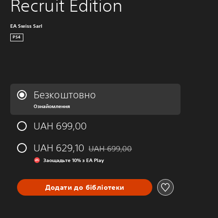
Recruit Edition
EA Swiss Sarl
PS4
Безкоштовно
Ознайомлення
UAH 699,00
UAH 629,10
UAH 699,00
Знижка від початкової ціни UAH 699,0
Заощадьте 10% з EA Play
Додати до бібліотеки