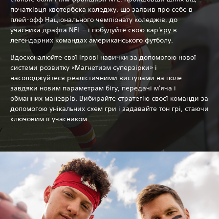
початківця квотербека коледжу, що заявив про себе в
плей-офф Національного чемпіонату коледжів, до
учасника драфта NFL – і побудуйте свою кар'єру в
легендарних командах американського футболу.
Вдосконалюйте свої ігрові навички за допомогою нової
системи розвитку «Магнетизм суперзірки» і
насолоджуйтеся реалістичними виступами на поле
завдяки новим параметрам бігу, передачі м'яча і
обманних маневрів. Вибирайте стратегію своєї команди за
допомогою унікальних схем гри і задавайте тон грі, стаючи
ключовим її учасником.