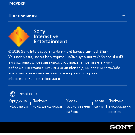
Ресурси
Підключення
© 2026 Sony Interactive Entertainment Europe Limited (SIEE)
Усі матеріали, назви ігор, торгові найменування та/або зовнішній
вигляд товару, товарні знаки, ілюстрації та пов'язані з ними
зображення є товарними знаками відповідних власників та/або
зберігають за ними їхнє авторське право. Всі права
збережені.
Більше інформації
Україна
Юридична
Політика
Умови
Карта
Політика
інформація
конфіденційності
користування
сайту
використання
сайтом
cookies