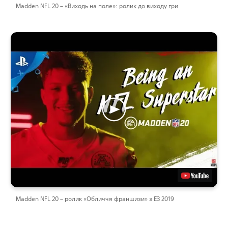
Madden NFL 20 – «Виходь на поле»: ролик до виходу гри
Madden NFL 20 – ролик «Обличчя франшизи» з E3 2019