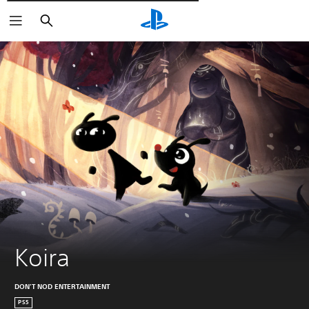
Пошук
Koira
DON'T NOD ENTERTAINMENT
PS5