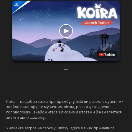
Koira — це добра казка про дружбу, у якій ви разом із цуценям-
знайдою мандруєте музичним лісом, розв’язуєте древні
головоломки, знайомитеся з лісовими істотами й намагаєтеся
знайти шлях додому.
Уникайте загроз на своєму шляху, адже в тінях причаїлися