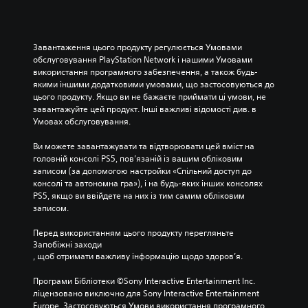
г
й
,
р
ч
т
а
а
о
т
с
м
Завантаження цього продукту регулюється Умовами 
и
п
у
обслуговування PlayStation Network і нашими Умовами 
у
е
щ
використання програмного забезпечення, а також будь-
г
р
о
якими іншими додатковими умовами, що застосовуються до 
р
е
в
цього продукту. Якщо ви не бажаєте приймати ці умови, не 
у
в
ц
завантажуйте цей продукт. Інші важливі відомості див. в 
т
і
і
Умовах обслуговування.
а
р
й
п
и
г
Ви можете завантажувати та відтворювати цей вміст на 
е
т
р
головній консолі PS5, пов’язаній із вашим обліковим 
р
и
і
записом (за допомогою настройки «Спільний доступ до 
е
е
н
консолі та автономна гра»), і на будь-яких інших консолях 
х
л
е
PS5, якщо ви ввійдете на них із тим самим обліковим 
о
е
м
записом.
д
м
а
и
е
є
Перед використанням цього продукту перегляньте 
т
н
р
Запобіжні заходи
и
т
о
, щоб отримати важливу інформацію щодо здоров’я.
в
и
з
м
к
м
Програми Бібліотеки ©Sony Interactive Entertainment Inc. 
е
е
о
ліцензовано виключно для Sony Interactive Entertainment 
н
р
в
Europe. Застосовуються Умови використання програмного 