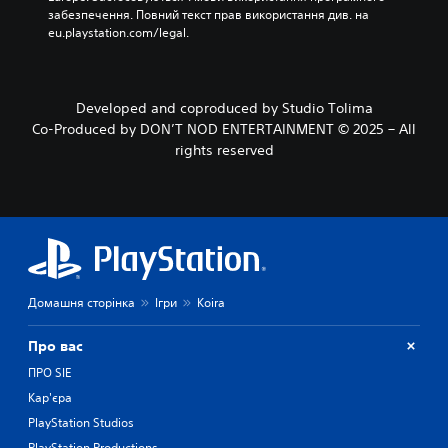
ю
у
н
забезпечення. Повний текст прав використання див. на 
б
в
и
eu.playstation.com/legal.
е
а
х
з
н
д
п
н
і
о
я
а
Developed and coproduced by Studio Tolima
т
г
л
Co-Produced by DON’T NOD ENTERTAINMENT © 2025 – All
р
р
о
е
о
rights reserved
г
б
ю
і
и
.
в
н
.
а
Н
т
а
и
г
с
к
а
Домашня сторінка
Ігри
Koira
а
д
т
у
и
Про вас
в
к
а
ПРО SIE
н
н
Кар'єра
о
н
п
PlayStation Studios
я
к
PlayStation Productions