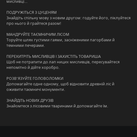
мисливці…
ПОДРУЖІТЬСЯ З ЦУЦЕНЯМ
Знайдіть спільну мову з новим другом: годуйте його, піклуйтеся
про нього й грайтеся разом!
МАНДРУЙТЕ ТАЄМНИЧИМ ЛІСОМ
Торуйте шлях густими гаями, засніженими пагорбами й
темними печерами.
ПЕРЕХИТРІТЬ МИСЛИВЦІВ І ЗАХИСТІТЬ ТОВАРИША
Щоб не потрапити до лап ницих мисливців, пересувайтеся
непомітно й дійте хоробро.
РОЗВ’ЯЗУЙТЕ ГОЛОВОЛОМКИ
Допомагайте одне одному, щоб відновити древній ліс й
оживити таємничі монументи.
ЗНАЙДІТЬ НОВИХ ДРУЗІВ
Знайомтеся з лісовими тваринами й допомагайте їм.