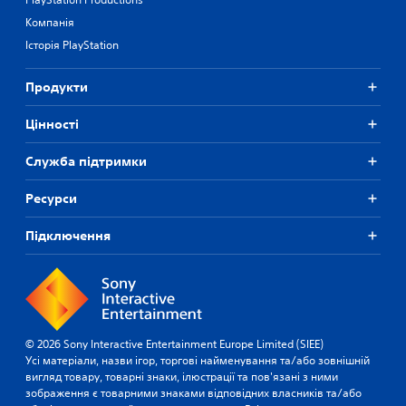
п
и
ш
і
Компанія
в
д
Історія PlayStation
и
р
д
у
к
Продукти
ч
о
н
а
Цiнностi
и
б
к
о
Служба підтримки
а
з
о
М
Ресурси
б
о
м
ж
е
Підключення
н
ж
а
е
в
н
б
н
у
я
д
м
ь
© 2026 Sony Interactive Entertainment Europe Limited (SIEE)
ч
-
Усі матеріали, назви ігор, торгові найменування та/або зовнішній
а
я
вигляд товару, товарні знаки, ілюстрації та пов'язані з ними
с
к
зображення є товарними знаками відповідних власників та/або
у
и