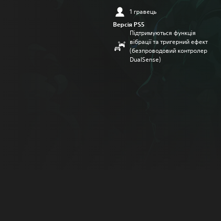
1 гравець
Версія PS5
Підтримуються функція
вібрації та тригерний ефект
(безпроводовий контролер
DualSense)