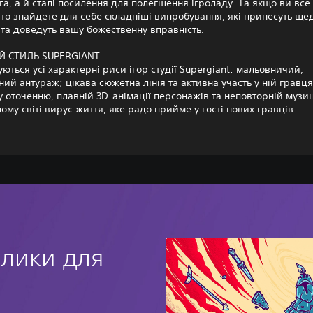
а, а й сталі посилення для полегшення ігроладу. Та якщо ви все
 то знайдете для себе складніші випробування, які принесуть ще
та доведуть вашу божественну вправність.
 СТИЛЬ SUPERGIANT
уються усі характерні риси ігор студії Supergiant: мальовничий,
ий антураж; цікава сюжетна лінія та активна участь у ній гравц
 оточенню, плавній 3D-анімації персонажів та неповторній музиц
ному світі вирує життя, яке радо прийме у гості нових гравців.
алики для