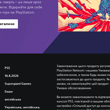
а смерть – це лише крок
мети. Відкрийте для себе
-ігри на PlayStation.
рогалики
Завантаження цього продукту регулю
PS5
PlayStation Network і нашими Умовам
забезпечення, а також будь-якими і
14.4.2026
застосовуються до цього продукту. Як
Supergiant Games
умови, не завантажуйте цей продукт. І
Умовах обслуговування.
Екшн
Ви можете завантажувати та відтворю
англійська
консолі PS5, пов’язаній із вашим об
настройки «Спільний доступ до консолі
Українська, англійська,