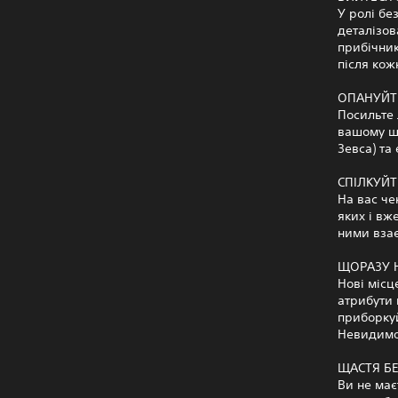
У ролі бе
деталізов
прибічник
після кож
ОПАНУЙТЕ
Посильте 
вашому шл
Зевса) та
СПІЛКУЙТ
На вас че
яких і вж
ними взає
ЩОРАЗУ 
Нові місц
атрибути 
приборкуй
Невидимо
ЩАСТЯ Б
Ви не має