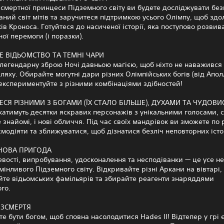
зсмертної принцеси Підземного світу ви будете досліджувати б
аний світ мітів та заручитеся підтримкою усього Олімпу, щоб здо
ів Кроноса. Готуйтеся до насиченої історії, яка поступово розви
ної перемоги (і поразки).
 ВІДЬОМСТВО ТА ТЕМНІ ЧАРИ
легендарну зброю Ночі давньою магією, щоб ніхто не наважився 
яху. Обирайте могутні дари різних Олімпійських богів (від Апо
 експериментуйте з різними комбінаціями здібностей!
ЕСЯ РІЗНИМИ З БОГАМИ (ЇХ СТАЛО БІЛЬШЕ), ДУХАМИ ТА ЧУДОВ
катимуть десятки яскравих персонажів з унікальними голосами, 
е знайомі, і нові обличчя. Під час своїх мандрівок ви зможете по 
модіяти та зближуватися, щоб дізнатися безліч неповторних істо
НОВА ПРИГОДА
евості, випробування, удосконалення та несподіванки — це усе не
мінливого Підземного світу. Відкривайте різні Аркани на вівтарі,
те відьомських фамільярів та збирайте реагенти знаряддями
го.
ЕЗСМЕРТЯ
те бути богом, щоб сповна насолодитися Hades II! Відтепер у грі 