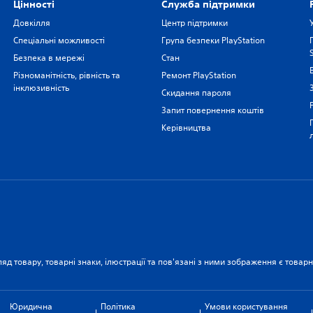
Цiнностi
Служба підтримки
Довкілля
Центр підтримки
Спеціальні можливості
Група безпеки PlayStation
Безпека в мережі
Стан
Різноманітність, рівність та
Ремонт PlayStation
інклюзивність
Скидання пароля
Запит повернення коштів
Керівництва
ляд товару, товарні знаки, ілюстрації та пов'язані з ними зображення є това
Юридична
Політика
Умови користування