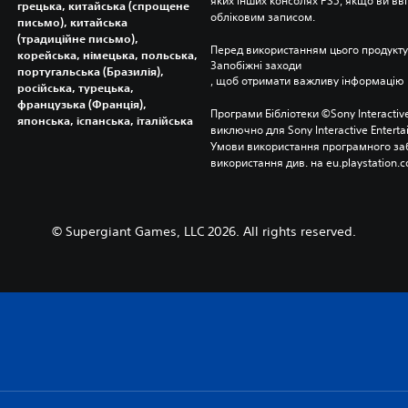
яких інших консолях PS5, якщо ви вві
грецька, китайська (спрощене
обліковим записом.
письмо), китайська
(традиційне письмо),
Перед використанням цього продукту
корейська, німецька, польська,
Запобіжні заходи
португальська (Бразилія),
, щоб отримати важливу інформацію 
російська, турецька,
французька (Франція),
Програми Бібліотеки ©Sony Interactive
японська, іспанська, італійська
виключно для Sony Interactive Entert
Умови використання програмного заб
використання див. на eu.playstation.c
© Supergiant Games, LLC 2026. All rights reserved.