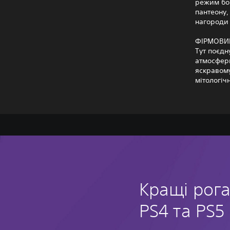
режим бог
пантеону,
нагороди 
ФІРМОВИЙ
Тут поєдн
атмосферн
яскравому
мітологіч
Кращі рог
PS4 та PS5