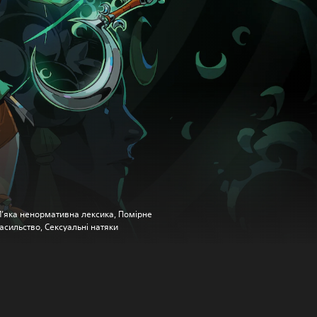
’яка ненормативна лексика, Помірне
асильство, Сексуальні натяки