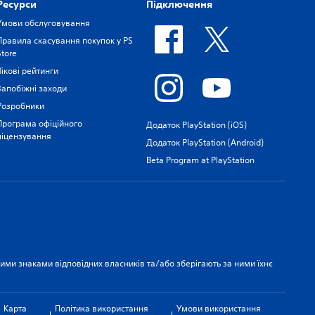
Ресурси
Підключення
Умови обслуговування
Правила скасування покупок у PS
Store
Вікові рейтинги
Запобіжні заходи
Розробники
Програма офіційного
Додаток PlayStation (iOS)
ліцензування
Додаток PlayStation (Android)
Beta Program at PlayStation
рними знаками відповідних власників та/або зберігають за ними їхнє
Карта
Політика використання
Умови використання