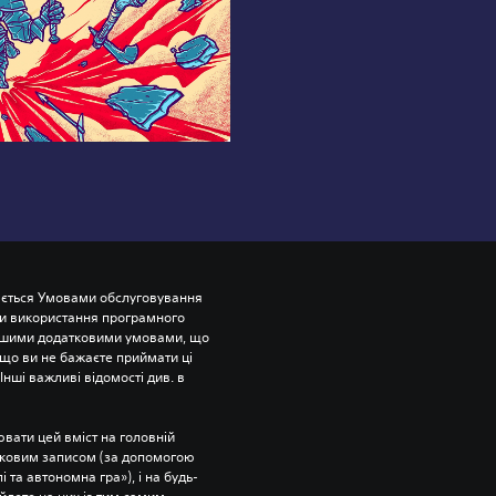
ється Умовами обслуговування 
и використання програмного 
ншими додатковими умовами, що 
що ви не бажаєте приймати ці 
нші важливі відомості див. в 
вати цей вміст на головній 
ліковим записом (за допомогою 
 та автономна гра»), і на будь-