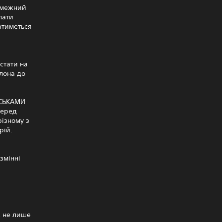
езмежний
лати
ватиметься
стати на
ллона до
ИСЬКАМИ
серед
різному з
рій.
змінні
є не лише