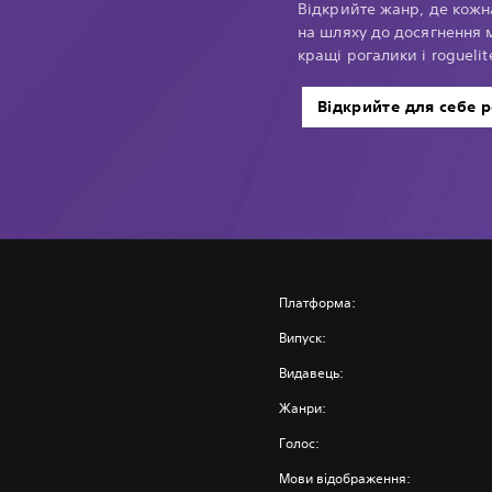
Відкрийте жанр, де кожн
на шляху до досягнення 
кращі рогалики і roguelite
Відкрийте для себе 
Платформа:
Випуск:
Видавець:
Жанри:
Голос:
Мови відображення: