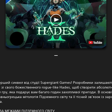
ерший сиквел від студії Supergiant Games! Розробники залишают
зі свого божественного rogue-like Hades, щоб створити абсолютн
 гру, яка подарує вам багато годин захопливої пригоди. В основ
вньогрецька мітологія Підземного світу та її тісний зв’язок із з
а.
ЗА МЕЖАМИ ПІДЗЕМНОГО СВІТУ