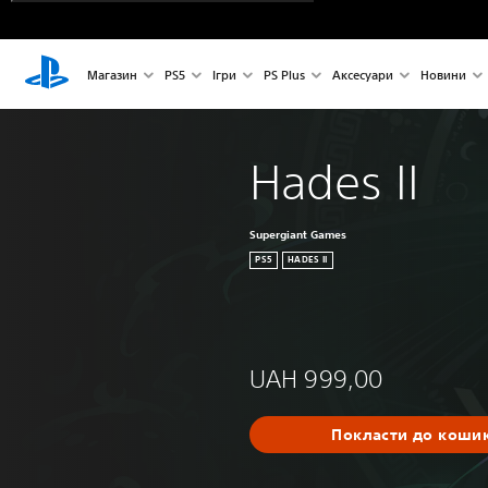
Магазин
PS5
Ігри
PS Plus
Аксесуари
Новини
Hades II
Supergiant Games
PS5
HADES II
UAH 999,00
Покласти до коши