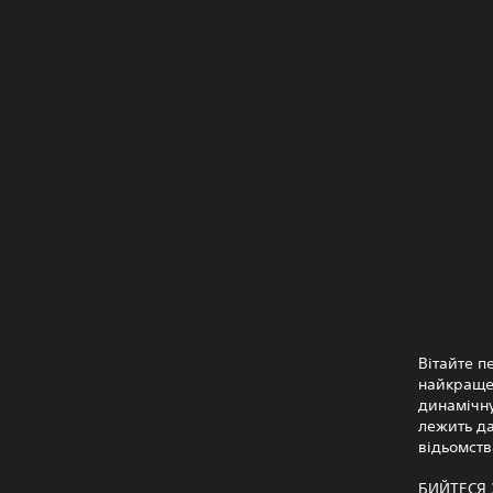
Вітайте п
найкраще 
динамічну
лежить да
відьомств
БИЙТЕСЯ 