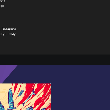
 ж з
дрі
я. Завдяки
і у цьому