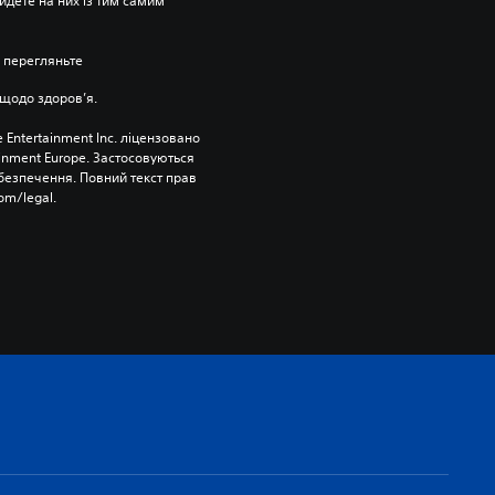
йдете на них із тим самим 
 перегляньте 
щодо здоров’я.
 Entertainment Inc. ліцензовано 
ainment Europe. Застосовуються 
езпечення. Повний текст прав 
om/legal.