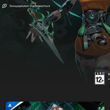
Заощаджувач підтримується
М
н