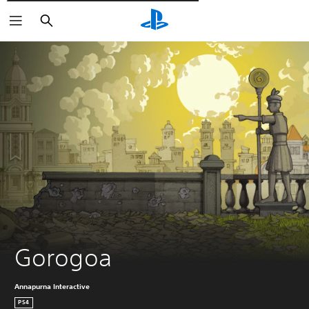
Пошук
Gorogoa
Annapurna Interactive
PS4