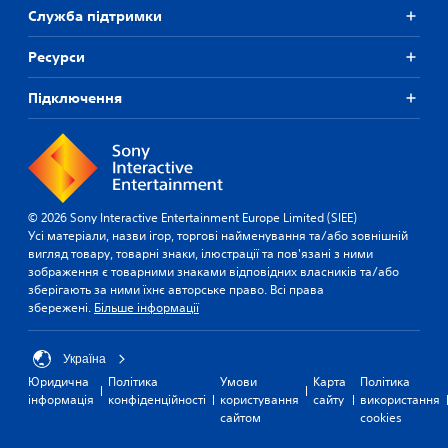
Служба підтримки
Ресурси
Підключення
© 2026 Sony Interactive Entertainment Europe Limited (SIEE)
Усі матеріали, назви ігор, торгові найменування та/або зовнішній
вигляд товару, товарні знаки, ілюстрації та пов'язані з ними
зображення є товарними знаками відповідних власників та/або
зберігають за ними їхнє авторське право. Всі права
збережені.
Більше інформації
Україна
Юридична
Політика
Умови
Карта
Політика
інформація
конфіденційності
користування
сайту
використання
сайтом
cookies