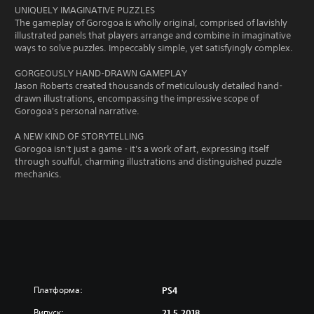
UNIQUELY IMAGINATIVE PUZZLES
The gameplay of Gorogoa is wholly original, comprised of lavishly
illustrated panels that players arrange and combine in imaginative
ways to solve puzzles. Impeccably simple, yet satisfyingly complex.
GORGEOUSLY HAND-DRAWN GAMEPLAY
Jason Roberts created thousands of meticulously detailed hand-
drawn illustrations, encompassing the impressive scope of
Gorogoa's personal narrative.
A NEW KIND OF STORYTELLING
Gorogoa isn't just a game - it's a work of art, expressing itself
through soulful, charming illustrations and distinguished puzzle
mechanics.
Платформа:
PS4
Випуск:
21.5.2018