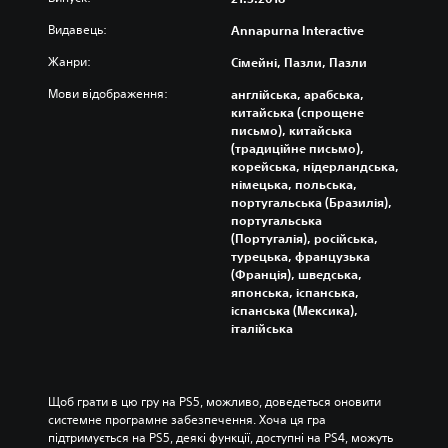
Видавець:
Annapurna Interactive
Жанри:
Сімейні, Пазли, Пазли
Мови відображення:
англійська, арабська,
китайська (спрощене
письмо), китайська
(традиційне письмо),
корейська, нідерландська,
німецька, польська,
португальська (Бразилія),
португальська
(Португалія), російська,
турецька, французька
(Франція), шведська,
японська, іспанська,
іспанська (Мексика),
італійська
Щоб грати в цю гру на PS5, можливо, доведеться оновити 
системне програмне забезпечення. Хоча ця гра 
підтримується на PS5, деякі функції, доступні на PS4, можуть 