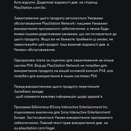
бути відсутні. Додаткові відомості див. на сторінці 
PlayStation.com/bc.
Завантаження цього продукту регулюється Умовами 
обслуговування PlayStation Network і нашими Умовами 
використання програмного забезпечення, а також будь-
якими іншими додатковими умовами, що застосовуються до 
цього продукту. Якщо ви не бажаєте приймати ці умови, не 
завантажуйте цей продукт. Інші важливі відомості див. в 
Умовах обслуговування.
Одноразова плата за ліцензію для завантаження на кілька 
систем PS4. Вхід до PlayStation Network не потрібен для 
використання продукту на вашій основній консолі PS4, але 
потрібен для використання в інших системах PS4.
Перед використанням цього продукту перегляньте 
Запобіжні заходи
, щоб отримати важливу інформацію щодо здоров’я.
Програми Бібліотеки ©Sony Interactive Entertainment Inc. 
ліцензовано виключно для Sony Interactive Entertainment 
Europe. Застосовуються Умови використання програмного 
забезпечення. Повний текст прав використання див. на 
eu.playstation.com/legal.