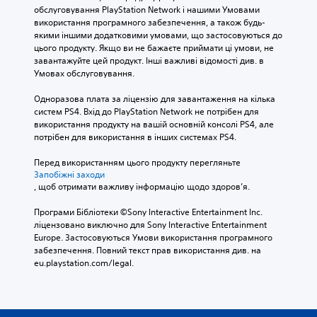
обслуговування PlayStation Network і нашими Умовами 
використання програмного забезпечення, а також будь-
якими іншими додатковими умовами, що застосовуються до 
цього продукту. Якщо ви не бажаєте приймати ці умови, не 
завантажуйте цей продукт. Інші важливі відомості див. в 
Умовах обслуговування.
Одноразова плата за ліцензію для завантаження на кілька 
систем PS4. Вхід до PlayStation Network не потрібен для 
використання продукту на вашій основній консолі PS4, але 
потрібен для використання в інших системах PS4.
Перед використанням цього продукту перегляньте 
Запобіжні заходи
, щоб отримати важливу інформацію щодо здоров’я.
Програми Бібліотеки ©Sony Interactive Entertainment Inc. 
ліцензовано виключно для Sony Interactive Entertainment 
Europe. Застосовуються Умови використання програмного 
забезпечення. Повний текст прав використання див. на 
eu.playstation.com/legal.