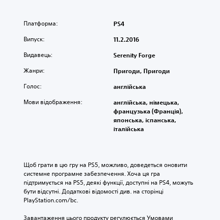
Платформа:
PS4
Випуск:
11.2.2016
Видавець:
Serenity Forge
Жанри:
Пригоди, Пригоди
Голос:
англійська
Мови відображення:
англійська, німецька,
французька (Франція),
японська, іспанська,
італійська
Щоб грати в цю гру на PS5, можливо, доведеться оновити 
системне програмне забезпечення. Хоча ця гра 
підтримується на PS5, деякі функції, доступні на PS4, можуть 
бути відсутні. Додаткові відомості див. на сторінці 
PlayStation.com/bc.
Завантаження цього продукту регулюється Умовами 