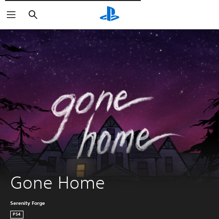
Пошук
Gone Home
Serenity Forge
PS4