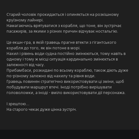
Старий чоловік прокидається і опиняється на розкішному
круїзному лайнері.
Намагаючись врятуватися з корабля, що тоне, він зустрічає
пасажирів, за якими з різних причин відчуває ностальгію.
Це екшн-гра, в якій гравець прагне втекти з гігантського
корабля до того, як він потоне в морі.
Нахил і рівень води судна постійно змінюються, тому навіть в
одному і тому ж місці ситуація кардинально змінюється в
залежності від часу.
Прибамбаси, розкидані по всьому кораблю, також діють дуже
по-різному залежно від нахилу та рівня води.
Гравець повинен стратегічно використовувати ці зміни, щоб
побудувати маршрут втечі. Іноді потрібно вирішувати
головоломки, а іноді - вміло використовувати дії персонажа.
І зрештою...
На старого чекає дуже цінна зустріч.