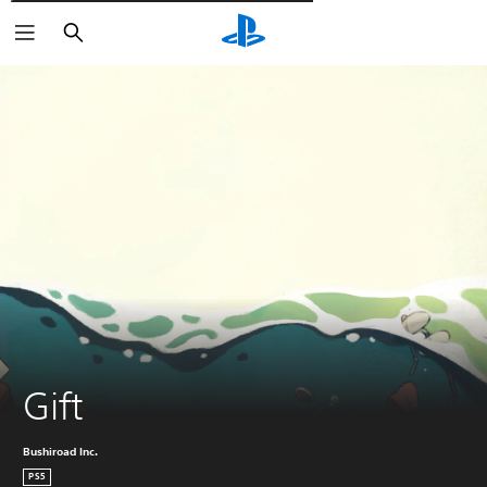
Пошук
Gift
Bushiroad Inc.
PS5