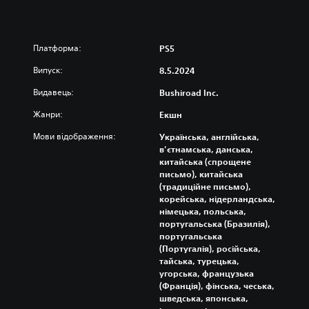
Платформа:
PS5
Випуск:
8.5.2024
Видавець:
Bushiroad Inc.
Жанри:
Екшн
Мови відображення:
Українська, англійська,
в’єтнамська, данська,
китайська (спрощене
письмо), китайська
(традиційне письмо),
корейська, нідерландська,
німецька, польська,
португальська (Бразилія),
португальська
(Португалія), російська,
тайська, турецька,
угорська, французька
(Франція), фінська, чеська,
шведська, японська,