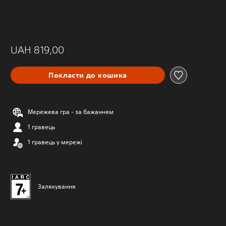
UAH 819,00
Покласти до кошика
Мережева гра - за бажанням
1 гравець
1 гравець у мережі
Залякування