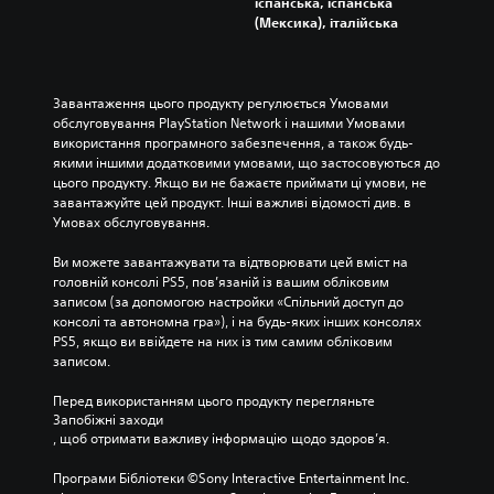
іспанська, іспанська
(Мексика), італійська
Завантаження цього продукту регулюється Умовами 
обслуговування PlayStation Network і нашими Умовами 
використання програмного забезпечення, а також будь-
якими іншими додатковими умовами, що застосовуються до 
цього продукту. Якщо ви не бажаєте приймати ці умови, не 
завантажуйте цей продукт. Інші важливі відомості див. в 
Умовах обслуговування.
Ви можете завантажувати та відтворювати цей вміст на 
головній консолі PS5, пов’язаній із вашим обліковим 
записом (за допомогою настройки «Спільний доступ до 
консолі та автономна гра»), і на будь-яких інших консолях 
PS5, якщо ви ввійдете на них із тим самим обліковим 
записом.
Перед використанням цього продукту перегляньте 
Запобіжні заходи
, щоб отримати важливу інформацію щодо здоров’я.
Програми Бібліотеки ©Sony Interactive Entertainment Inc. 