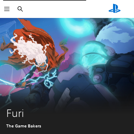
Пошук
Furi
The Game Bakers