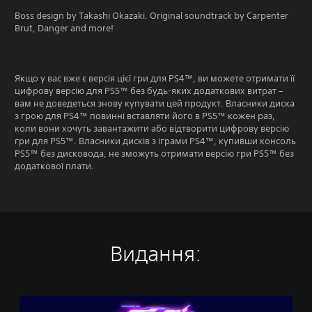
Boss design by Takashi Okazaki. Original soundtrack by Carpenter
Brut, Danger and more!
Якщо у вас вже є версія цієї гри для PS4™, ви можете отримати її
цифрову версію для PS5™ без будь-яких додаткових витрат –
вам не доведеться знову купувати цей продукт. Власники диска
з грою для PS4™ повинні вставляти його в PS5™ кожен раз,
коли вони хочуть завантажити або відтворити цифрову версію
гри для PS5™. Власники дисків з іграми PS4™, купивши консоль
PS5™ без дисковода, не зможуть отримати версію гри PS5™ без
додаткової плати.
Видання:
F