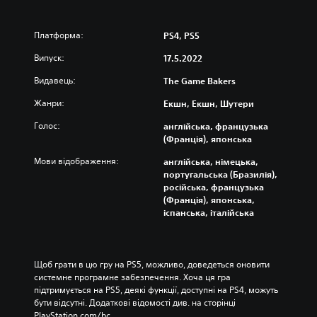
Платформа:
PS4, PS5
Випуск:
17.5.2022
Видавець:
The Game Bakers
Жанри:
Екшн, Екшн, Шутери
Голос:
англійська, французька
(Франція), японська
Мови відображення:
англійська, німецька,
португальська (Бразилія),
російська, французька
(Франція), японська,
іспанська, італійська
Щоб грати в цю гру на PS5, можливо, доведеться оновити 
системне програмне забезпечення. Хоча ця гра 
підтримується на PS5, деякі функції, доступні на PS4, можуть 
бути відсутні. Додаткові відомості див. на сторінці 
PlayStation.com/bc.