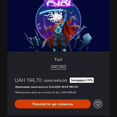
u
r
i
Furi
PS4
PS5
UAH 194,70
UAH 649,00
Заощадьте 70%
Знижка від початкової ціни UAH 649,00
Пропозиція закінчується 12.8.2026 10:59 PM UTC
Мінімальна ціна за останні 30 дн.: UAH 649,00
Покласти до кошика