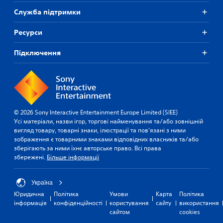
Служба підтримки
Ресурси
Підключення
© 2026 Sony Interactive Entertainment Europe Limited (SIEE)
Усі матеріали, назви ігор, торгові найменування та/або зовнішній
вигляд товару, товарні знаки, ілюстрації та пов'язані з ними
зображення є товарними знаками відповідних власників та/або
зберігають за ними їхнє авторське право. Всі права
збережені.
Більше інформації
Україна
Юридична
Політика
Умови
Карта
Політика
інформація
конфіденційності
користування
сайту
використання
сайтом
cookies