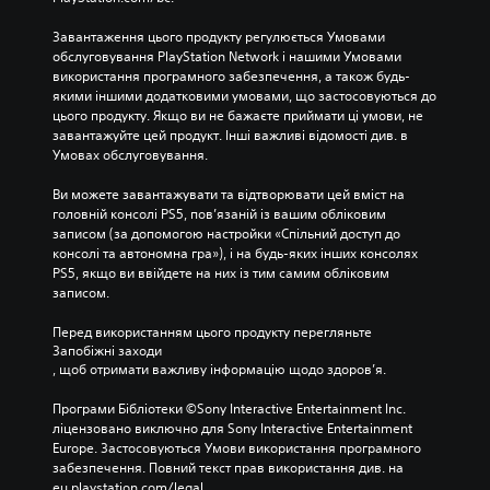
Завантаження цього продукту регулюється Умовами 
обслуговування PlayStation Network і нашими Умовами 
використання програмного забезпечення, а також будь-
якими іншими додатковими умовами, що застосовуються до 
цього продукту. Якщо ви не бажаєте приймати ці умови, не 
завантажуйте цей продукт. Інші важливі відомості див. в 
Умовах обслуговування.
Ви можете завантажувати та відтворювати цей вміст на 
головній консолі PS5, пов’язаній із вашим обліковим 
записом (за допомогою настройки «Спільний доступ до 
консолі та автономна гра»), і на будь-яких інших консолях 
PS5, якщо ви ввійдете на них із тим самим обліковим 
записом.
Перед використанням цього продукту перегляньте 
Запобіжні заходи
, щоб отримати важливу інформацію щодо здоров’я.
Програми Бібліотеки ©Sony Interactive Entertainment Inc. 
ліцензовано виключно для Sony Interactive Entertainment 
Europe. Застосовуються Умови використання програмного 
забезпечення. Повний текст прав використання див. на 
eu.playstation.com/legal.