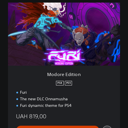
M
o
d
o
r
e
E
d
i
t
i
o
n
Modore Edition
PS4
PS5
Furi
The new DLC Onnamusha
Furi dynamic theme for PS4
UAH 819,00