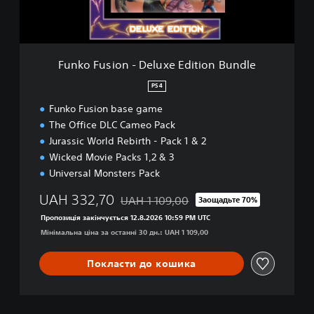
i
o
n
-
D
Funko Fusion - Deluxe Edition Bundle
e
l
PS4
u
Funko Fusion base game
x
e
The Office DLC Cameo Pack
E
Jurassic World Rebirth - Pack 1 & 2
d
Wicked Movie Packs 1,2 & 3
i
Universal Monsters Pack
t
i
UAH 332,70
UAH 1 109,00
Заощадьте 70%
o
Знижка від початкової ціни UAH 1 109,0
n
Пропозиція закінчується 12.8.2026 10:59 PM UTC
B
Мінімальна ціна за останні 30 дн.: UAH 1 109,00
u
n
Покласти до кошика
d
l
e