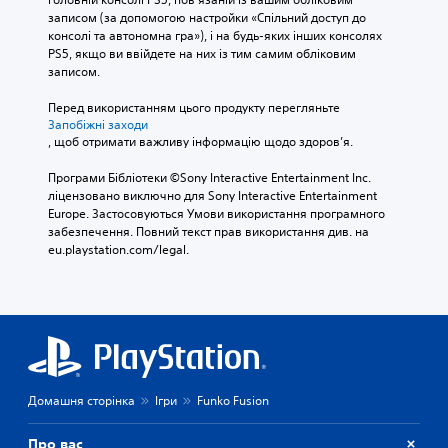
х
и
в
г
н
записом (за допомогою настройки «Спільний доступ до 
д
ш
а
ш
ь
консолі та автономна гра»), і на будь-яких інших консолях 
і
е
н
е
о
PS5, якщо ви ввійдете на них із тим самим обліковим 
а
д
н
ч
м
записом.
л
л
я
и
у
о
я
н
т
е
Перед використанням цього продукту перегляньте 
г
г
а
Запобіжні заходи
а
к
і
р
а
, щоб отримати важливу інформацію щодо здоров’я.
т
р
в
и
л
и
а
.
н
ь
Програми Бібліотеки ©Sony Interactive Entertainment Inc. 
.
н
е
т
ліцензовано виключно для Sony Interactive Entertainment 
н
в
е
С
Europe. Застосовуються Умови використання програмного 
о
м
А
р
у
забезпечення. Повний текст прав використання див. на 
м
е
н
л
eu.playstation.com/legal.
б
у
р
а
ь
т
т
е
т
т
е
и
ж
и
к
е
т
і
в
с
р
)
р
н
т
н
.
и
у
і
а
(
а
а
т
б
о
б
Домашня сторінка
Ігри
Funko Fusion
и
о
с
о
п
в
н
н
е
Про вас
н