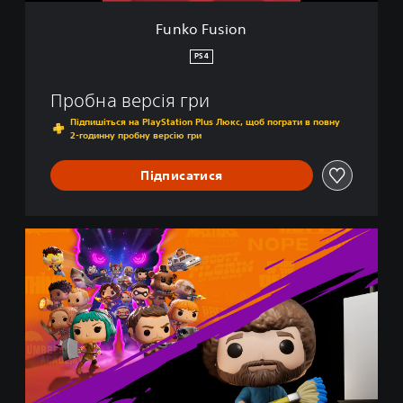
Funko Fusion
PS4
Пробна версія гри
Підпишіться на PlayStation Plus Люкс, щоб пограти в повну
2-годинну пробну версію гри
Підписатися
F
u
n
k
o
F
u
s
i
o