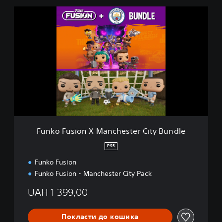
F
u
n
k
o
F
u
s
i
o
n
X
M
Funko Fusion X Manchester City Bundle
a
n
PS5
c
Funko Fusion
h
e
Funko Fusion - Manchester City Pack
s
t
UAH 1 399,00
e
r
Покласти до кошика
C