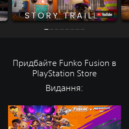
Придбайте Funko Fusion в
PlayStation Store
Видання:
F
u
n
k