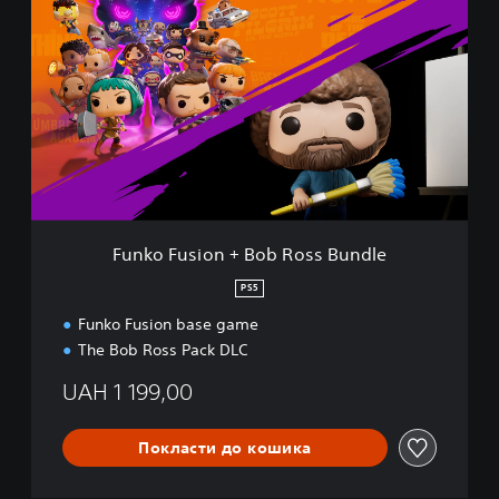
u
n
k
o
F
u
s
i
o
n
+
B
Funko Fusion + Bob Ross Bundle
o
b
PS5
R
Funko Fusion base game
o
s
The Bob Ross Pack DLC
s
B
UAH 1 199,00
u
n
Покласти до кошика
d
l
e