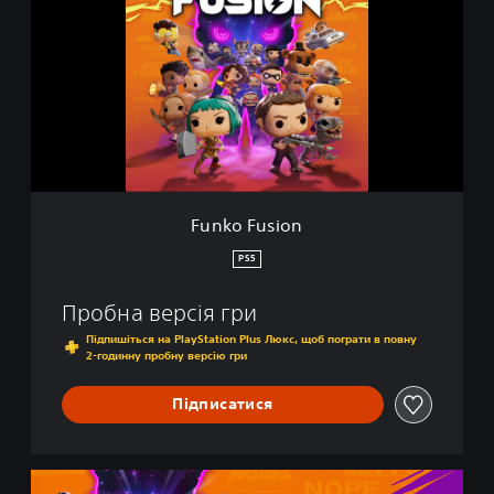
n
e
k
o
F
u
s
i
o
n
Funko Fusion
PS5
Пробна версія гри
Підпишіться на PlayStation Plus Люкс, щоб пограти в повну
2-годинну пробну версію гри
Підписатися
F