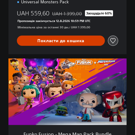
Universal Monsters Pack
t
i
UAH 559,60
UAH 1 399,00
Заощадьте 60%
o
Знижка від початкової ціни UAH 1 399,0
n
Пропозиція закінчується 12.8.2026 10:59 PM UTC
B
Мінімальна ціна за останні 30 дн.: UAH 1 399,00
u
n
Покласти до кошика
d
l
e
F
u
n
k
o
F
u
s
i
o
n
-
M
Funko Fusion - Mega Man Pack Bundle