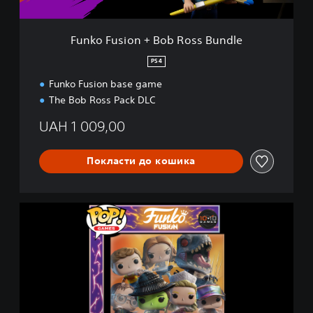
n
+
B
Funko Fusion + Bob Ross Bundle
o
b
PS4
R
Funko Fusion base game
o
s
The Bob Ross Pack DLC
s
B
UAH 1 009,00
u
n
Покласти до кошика
d
l
e
F
u
n
k
o
F
u
s