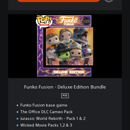
i
t
y
F
B
u
u
n
n
k
d
o
l
F
e
u
s
i
o
n
-
D
Funko Fusion - Deluxe Edition Bundle
e
l
PS5
u
Funko Fusion base game
x
e
The Office DLC Cameo Pack
E
Jurassic World Rebirth - Pack 1 & 2
d
Wicked Movie Packs 1,2 & 3
i