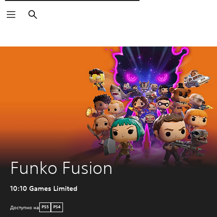
Пошук
Funko Fusion
10:10 Games Limited
Доступно на
PS5
PS4