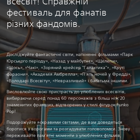
всесвіт! Справжній
фестиваль для фанатів
різних фандомів.
Досліджуйте фантастичні світи, натхненні фільмами «Парк
Юрського періоду», «Назад у майбутнє», «Щелепи»,
«Щось», «Чакі», «Зоряний крейсер "Галактика"», «Круті
фараони», «Академія Амбрелла», «П'ять ночей у Фредді»,
«Володарі Всесвіту», «Невразливий» і багатьма іншими.
Висловлюйте свою пристрасть до улюблених всесвітів,
вибираючи серед понад 60 персонажів з більш ніж 20
знаменитих франшиз, відтворених у стилі фігурок Funko
Pop!
Подорожуйте яскравими світами, де вам доведеться
боротися з ворогами та розгадувати головоломки. Знову
переживайте пам'ятні моменти з улюблених фільмів,