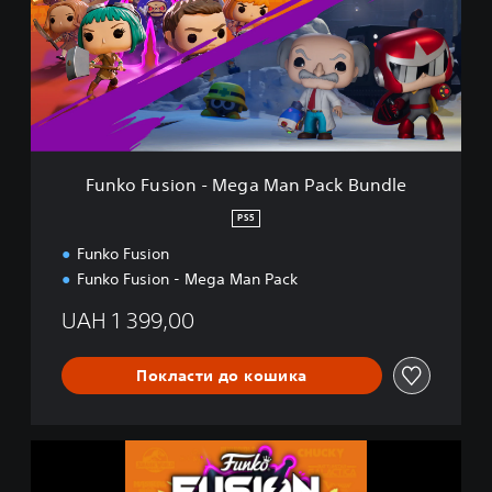
o
F
u
s
i
o
n
-
M
Funko Fusion - Mega Man Pack Bundle
e
g
PS5
a
Funko Fusion
M
a
Funko Fusion - Mega Man Pack
n
P
UAH 1 399,00
a
c
Покласти до кошика
k
B
u
n
F
d
u
l