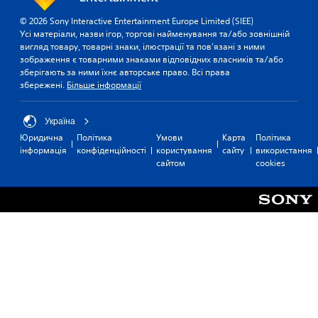
и
т
а
д
л
и
а
н
© 2026 Sony Interactive Entertainment Europe Limited (SIEE)
и
д
т
н
Усі матеріали, назви ігор, торгові найменування та/або зовнішній
ш
л
и
я
вигляд товару, товарні знаки, ілюстрації та пов'язані з ними
е
я
с
зображення є товарними знаками відповідних власників та/або
ч
о
к
я
зберігають за ними їхнє авторське право. Всі права
у
с
о
н
збережені.
Більше інформації
т
н
м
а
л
о
у
с
в
и
н
п
Україна
н
і
в
р
Юридична
Політика
Умови
Карта
Політика
о
к
и
о
інформація
конфіденційності
користування
сайту
використання
г
а
й
с
сайтом
cookies
о
ц
н
т
с
і
я
і
ю
ї
т
д
ж
г
т
ж
е
о
я
о
т
л
к
у
й
о
о
т
с
с
л
а
а
ь
т
о
б
о
и
с
о
р
к
н
в
і
і