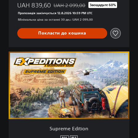
UAH 839,60
UAH 2 099,00
Заощадьте 60%
Знижка від початкової ціни UAH 2 099,0
Пропозиція закінчується 12.8.2026 10:59 PM UTC
Мінімальна ціна за останні 30 дн.: UAH 2 099,00
Покласти до кошика
S
u
p
r
e
m
e
E
d
i
t
i
o
Supreme Edition
n