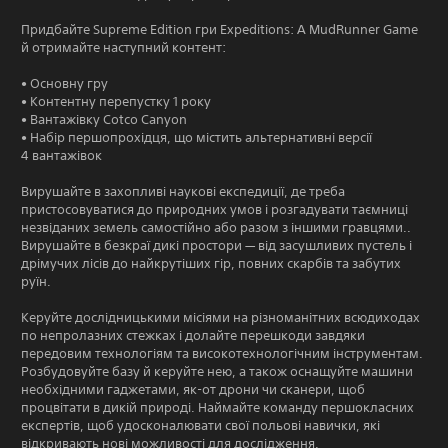
Придбайте Supreme Edition гри Expeditions: A MudRunner Game
й отримайте наступний контент:
• Основну гру
• Контентну перепустку 1 року
• Вантажівку Cotco Canyon
• Набір першопрохідця, що містить альтернативні версії
4 вантажівок
Вирушайте в захопливі наукові експедиції, де треба
пристосовуватися до природних умов і розгадувати таємниці
незвіданих земель самостійно або разом з іншими гравцями..
Вирушайте в безкраї дикі простори — від засушливих пустель і
дрімучих лісів до найкрутіших гір, повних скарбів та забутих
руїн.
Керуйте дослідницькими місіями на різноманітних всюдиходах
по непролазних стежках і долайте перешкоди завдяки
передовим технологіям та високотехнологічним інструментам.
Розбудовуйте базу й керуйте нею, а також оснащуйте машини
необхідними гаджетами, як-от дрони чи сканери, щоб
процвітати в дикій природі. Наймайте команду першокласних
експертів, щоб удосконалювати свої польові навички, які
відкривають нові можливості для дослідження.