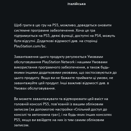
італійська
Щоб грати в цю гру на PS5, можливо, доведеться оновити 
системне програмне забезпечення. Хоча ця гра 
підтримується на PS5, деякі функції, доступні на PS4, можуть 
бути відсутні. Додаткові відомості див. на сторінці 
PlayStation.com/bc.
Завантаження цього продукту регулюється Умовами 
обслуговування PlayStation Network і нашими Умовами 
використання програмного забезпечення, а також будь-
якими іншими додатковими умовами, що застосовуються до 
цього продукту. Якщо ви не бажаєте приймати ці умови, не 
завантажуйте цей продукт. Інші важливі відомості див. в 
Умовах обслуговування.
Ви можете завантажувати та відтворювати цей вміст на 
головній консолі PS5, пов’язаній із вашим обліковим 
записом (за допомогою настройки «Спільний доступ до 
консолі та автономна гра»), і на будь-яких інших консолях 
PS5, якщо ви ввійдете на них із тим самим обліковим 
записом.