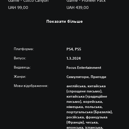
Game - Cotco Canyon
Game - Pioneer Pack
UAH 99,00
UAH 439,00
Показати більше
Платформа:
PS4, PS5
Випуск:
1.3.2024
Видавець:
Focus Entertainment
Жанри:
Симулятори, Пригоди
Мови відображення:
англійська, китайська
(спрощене письмо),
китайська (традиційне
письмо), корейська,
німецька, польська,
португальська (Бразилія),
російська, французька
(Франція), чеська,
японська, іспанська,