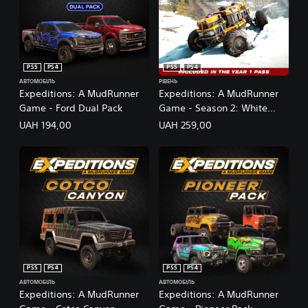
PS5
PS4
PS5
PS4
АВТОМОБІЛЬ
РІВЕНЬ
Expeditions: A MudRunner
Expeditions: A MudRunner
Game - Ford Dual Pack
Game - Season 2: White
Dawn
UAH 194,00
UAH 259,00
PS5
PS4
PS5
PS4
АВТОМОБІЛЬ
АВТОМОБІЛЬ
Expeditions: A MudRunner
Expeditions: A MudRunner