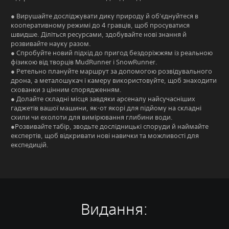
● Вирушайте досліджувати дику природу й об'єднуйтеся в
кооперативному режимі до 4 гравців, щоб просуватися
швидше. Діліться ресурсами, здобувайте нові знання й
розвивайте науку разом.
● Спробуйте новий підхід до пригод бездоріжжям із реальною
фізикою від творців MudRunner і SnowRunner.
● Ретельно плануйте маршрут за допомогою розвідувального
дрона, а металошукач і камеру використовуйте, щоб знаходити
схованки з цінним спорядженням.
● Долайте складні місця завдяки арсеналу найсучасніших
гаджетів вашої машини, як-от якорі для підйому на складні
схили чи ехолоти для вимірювання глибини води.
●Розвивайте табір, зводьте дослідницькі споруди й наймайте
експертів, щоб відкривати нові навички та можливості для
експедицій.
Видання: