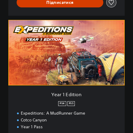
Підписатися
Y
e
a
r
1
E
d
i
t
i
o
n
Year 1 Edition
PS4
PS5
Expeditions: A MudRunner Game
Cotco Canyon
Year 1 Pass