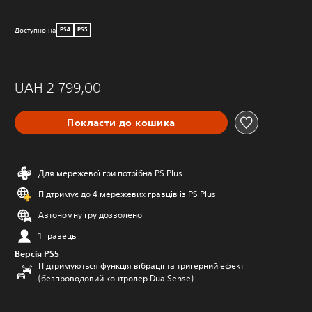
Доступно на
PS4
PS5
UAH 2 799,00
Покласти до кошика
Для мережевої гри потрібна PS Plus
Підтримує до 4 мережевих гравців із PS Plus
Автономну гру дозволено
1 гравець
Версія PS5
Підтримуються функція вібрації та тригерний ефект
(безпроводовий контролер DualSense)