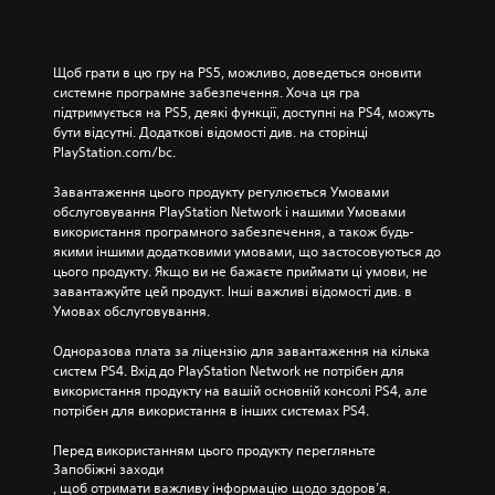
Щоб грати в цю гру на PS5, можливо, доведеться оновити 
системне програмне забезпечення. Хоча ця гра 
підтримується на PS5, деякі функції, доступні на PS4, можуть 
бути відсутні. Додаткові відомості див. на сторінці 
PlayStation.com/bc.
Завантаження цього продукту регулюється Умовами 
обслуговування PlayStation Network і нашими Умовами 
використання програмного забезпечення, а також будь-
якими іншими додатковими умовами, що застосовуються до 
цього продукту. Якщо ви не бажаєте приймати ці умови, не 
завантажуйте цей продукт. Інші важливі відомості див. в 
Умовах обслуговування.
Одноразова плата за ліцензію для завантаження на кілька 
систем PS4. Вхід до PlayStation Network не потрібен для 
використання продукту на вашій основній консолі PS4, але 
потрібен для використання в інших системах PS4.
Перед використанням цього продукту перегляньте 
Запобіжні заходи
, щоб отримати важливу інформацію щодо здоров’я.