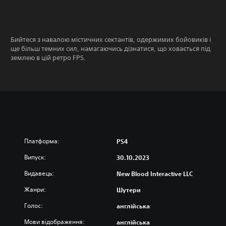
Бийтеся з навалою містичних сектантів, одержимих бойовиків і
ще більш темних сил, намагаючись дізнатися, що ховається під
землею в цій ретро FPS.
Платформа:
PS4
Випуск:
30.10.2023
Видавець:
New Blood Interactive LLC
Жанри:
Шутери
Голос:
англійська
Мови відображення:
англійська