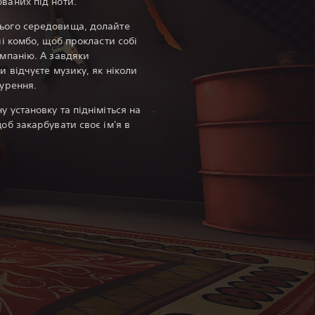
ваних під ноти.
ього середовища, долайте
чі комбо, щоб прокласти собі
ампанію. А завдяки
и відчуєте музику, як ніколи
нурення.
 установку та підніміться на
об закарбувати своє ім'я в