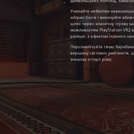
диявольських полчищ, замаско
Уникайте небезпек навколишн
хитрих босів і виконуйте вбив
шлях через класичну ігрову к
можливостям PlayStation VR2 в
раніше, з ефектом повного за
Персоналізуйте свою барабанну
вершину світових рейтингів, щ
анналах історії року.