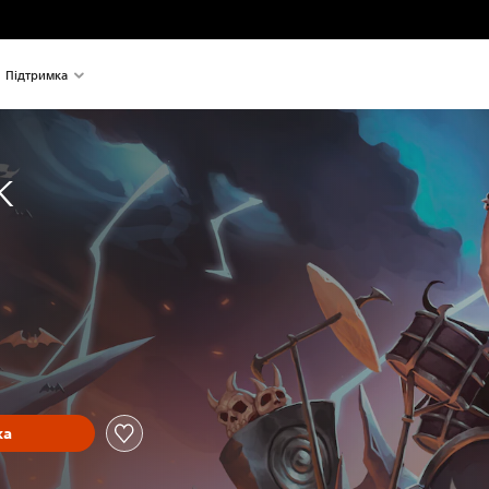
Підтримка
k
ка