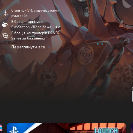
Стилі гри VR: сидячи, стоячи,
румскейл
Вібрація гарнітури
PlayStation VR2 за бажанням
Вібрація контролерів PS VR2
Sense за бажанням
Переглянути все