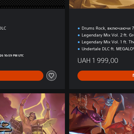
i
t
i
o
n
DLC
Drums Rock, включаючи 75
Legendary Mix Vol. 2 ft. G
Legendary Mix Vol. 1 ft. T
Undertale DLC ft. MEGAL
,00
026 10:59 PM UTC
UAH 1 999,00
L
i
n
k
i
n
P