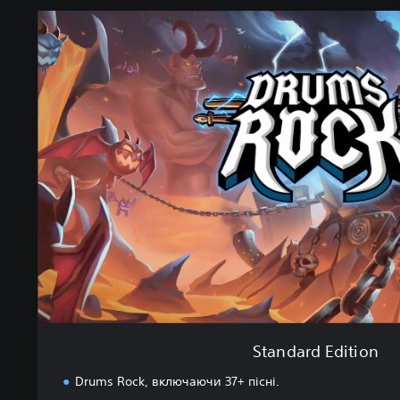
S
t
a
n
d
a
r
d
E
d
i
t
i
o
n
Standard Edition
Drums Rock, включаючи 37+ пісні.