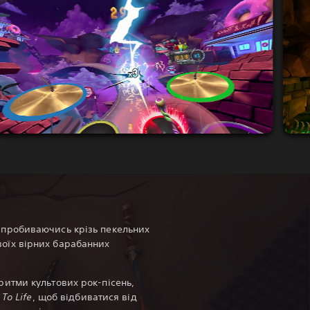
 пробиваючись крізь пекельних
оїх вірних барабанних
ритми культових рок-пісень,
 To Life
, щоб відбиватися від