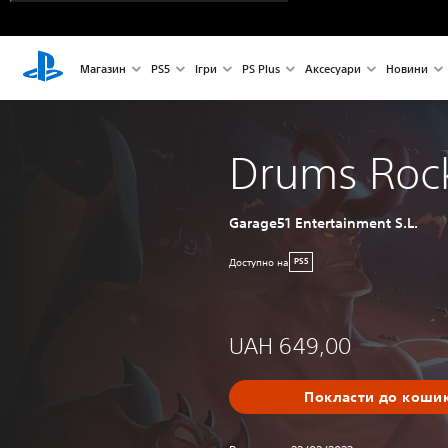
Магазин
PS5
Ігри
PS Plus
Аксесуари
Новини
Drums Roc
Garage51 Entertainment S.L.
Доступно на
PS5
UAH 649,00
Покласти до коши