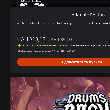
n
Undertale Edition
Drums Rock including 42+ songs
Undertale 
UAH 310,05
UAH 689,00
Знижка від початкової ціни UAH 689
Заощадьте ще 10% з PlayStation Plus
Пропозиція закінчується 12.8.2
Мінімальна ціна за останні 30 дн.: UAH 689,00
Підписатися та купити
P
r
e
m
i
u
m