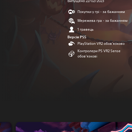
Випущено 22/02/2023
Покупки у грі - за бажанням
Мережева гра - за бажанням
1 гравець
Версія PS5
PlayStation VR2 обов’язково
Контролери PS VR2 Sense
обов’язкові