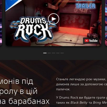
онів під
Станьте легендою рок-музики,
демонів лише за допомогою св
ролу в цій
паличок.
У Drums Rock ви будете грати 
 на барабанах
таких як
Black Betty
та
Bring Me