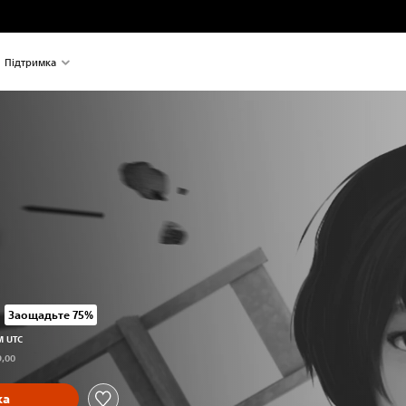
Підтримка
Заощадьте 75%
аткової ціни UAH 359,00
M UTC
9,00
ка