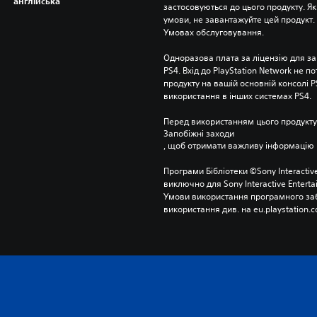
англійська
застосовуються до цього продукту. Як
умови, не завантажуйте цей продукт. І
Умовах обслуговування.
Одноразова плата за ліцензію для за
PS4. Вхід до PlayStation Network не п
продукту на вашій основній консолі PS
використання в інших системах PS4.
Перед використанням цього продукту
Запобіжні заходи
, щоб отримати важливу інформацію 
Програми Бібліотеки ©Sony Interactive
виключно для Sony Interactive Entert
Умови використання програмного заб
використання див. на eu.playstation.c