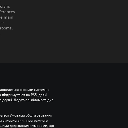
n
aoism,
ferences
the main
he
 rooms.
.
 доведеться оновити системне 
підтримується на PS5, деякі 
відсутні. Додаткові відомості див. 
ється Умовами обслуговування 
и використання програмного 
ншими додатковими умовами, що 