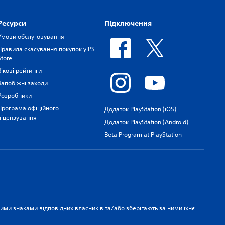
Ресурси
Підключення
Умови обслуговування
Правила скасування покупок у PS
Store
Вікові рейтинги
Запобіжні заходи
Розробники
Програма офіційного
Додаток PlayStation (iOS)
ліцензування
Додаток PlayStation (Android)
Beta Program at PlayStation
рними знаками відповідних власників та/або зберігають за ними їхнє