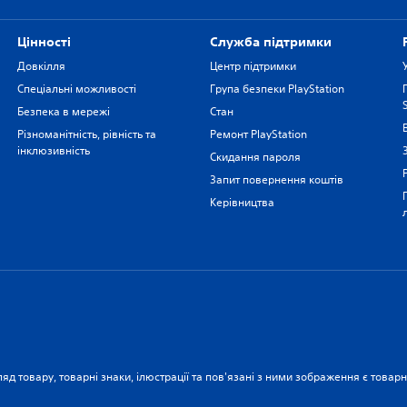
Цiнностi
Служба підтримки
Довкілля
Центр підтримки
Спеціальні можливості
Група безпеки PlayStation
Безпека в мережі
Стан
Різноманітність, рівність та
Ремонт PlayStation
інклюзивність
Скидання пароля
Запит повернення коштів
Керівництва
ляд товару, товарні знаки, ілюстрації та пов'язані з ними зображення є това