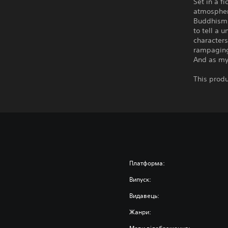
Set in a f
atmospher
Buddhism,
to tell a 
characters
rampaging 
And as mys
This produ
Платформа:
Випуск:
Видавець:
Жанри: