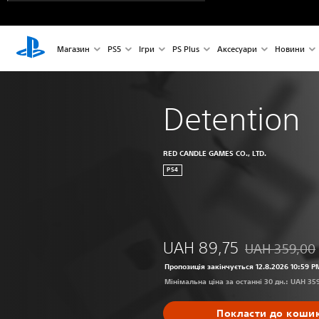
Магазин
PS5
Ігри
PS Plus
Аксесуари
Новини
Detention
RED CANDLE GAMES CO., LTD.
PS4
UAH 89,75
UAH 359,00
Знижка від поч
Пропозиція закінчується 12.8.2026 10:59 P
Мінімальна ціна за останні 30 дн.: UAH 35
Покласти до коши