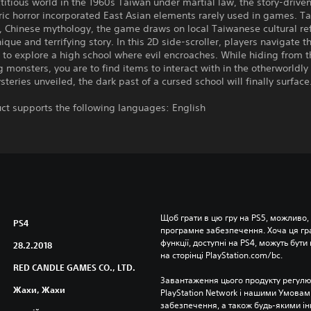
ictitious world in the 1960s Taiwan under martial law, the story-drive
ic horror incorporated East Asian elements rarely used in games. T
 Chinese mythology, the game draws on local Taiwanese cultural re
unique and terrifying story. In this 2D side-scroller, players navigate 
 to explore a high school where evil encroaches. While hiding from t
monsters, you are to find items to interact with in the otherworldly
teries unveiled, the dark past of a cursed school will finally surface
ct supports the following languages: English
Щоб грати в цю гру на PS5, можливо,
PS4
програмне забезпечення. Хоча ця гра 
функції, доступні на PS4, можуть бути 
28.2.2018
на сторінці PlayStation.com/bc.
RED CANDLE GAMES CO., LTD.
Завантаження цього продукту регулю
Жахи, Жахи
PlayStation Network і нашими Умовам
забезпечення, а також будь-якими і