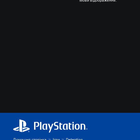
Мови відображення:
Домашня сторінка
Ігри
Detention