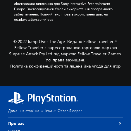
м
м
ліцензовано виключно для Sony Interactive Entertainment 
о
у
Europe. Застосовуються Умови використання програмного 
ж
ю
забезпечення. Повний текст прав використання див. на 
л
ч
eu.playstation.com/legal.
и
и
в
к
і
н
с
о
© 2022 Jump Over The Age. Видано Fellow Traveller ®.
т
п
Fellow Traveler є зареєстрованою торговою маркою
ь
к
Surprise Attack Pty Ltd під маркою Fellow Traveler Games.
г
и
р
.
Усі права захищені.
а
Політика конфіденційності та ліцензійна угода для ігор
т
М
и
о
у
ж
г
р
н
у
а
,
г
а
р
Домашня сторінка
Ігри
Citizen Sleeper
б
а
о
т
в
Про вас
и
а