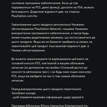
п
у
системне програмне забезпечення. Хоча ця гра 
р
т
підтримується на PS5, деякі функції, доступні на PS4, можуть 
и
а
бути відсутні. Додаткові відомості див. на сторінці 
й
п
PlayStation.com/bc.
н
е
я
р
Завантаження цього продукту регулюється Умовами 
т
е
обслуговування PlayStation Network і нашими Умовами 
т
х
використання програмного забезпечення, а також будь-
я
о
якими іншими додатковими умовами, що застосовуються до 
к
д
цього продукту. Якщо ви не бажаєте приймати ці умови, не 
о
и
завантажуйте цей продукт. Інші важливі відомості див. в 
л
т
Умовах обслуговування.
ь
и
о
в
Ви можете завантажувати та відтворювати цей вміст на 
р
м
головній консолі PS5, пов’язаній із вашим обліковим 
і
е
записом (за допомогою настройки «Спільний доступ до 
в
н
консолі та автономна гра»), і на будь-яких інших консолях 
,
ю
PS5, якщо ви ввійдете на них із тим самим обліковим 
щ
,
записом.
о
н
б
е
Перед використанням цього продукту перегляньте 
м
у
Запобіжні заходи
а
т
, щоб отримати важливу інформацію щодо здоров’я.
т
р
и
и
Програми Бібліотеки ©Sony Interactive Entertainment Inc. 