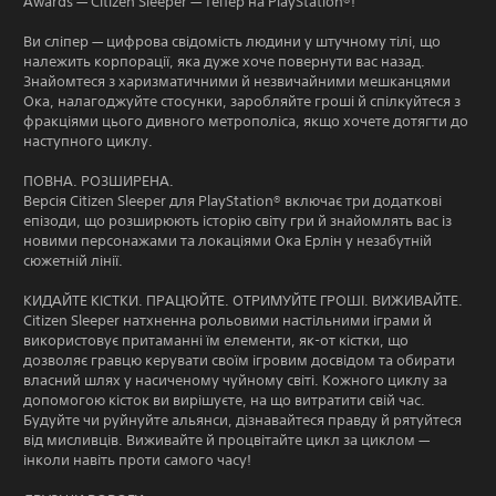
Awards — Citizen Sleeper — тепер на PlayStation®!
Ви сліпер — цифрова свідомість людини у штучному тілі, що
належить корпорації, яка дуже хоче повернути вас назад.
Знайомтеся з харизматичними й незвичайними мешканцями
Ока, налагоджуйте стосунки, заробляйте гроші й спілкуйтеся з
фракціями цього дивного метрополіса, якщо хочете дотягти до
наступного циклу.
ПОВНА. РОЗШИРЕНА.
Версія Citizen Sleeper для PlayStation® включає три додаткові
епізоди, що розширюють історію світу гри й знайомлять вас із
новими персонажами та локаціями Ока Ерлін у незабутній
сюжетній лінії.
КИДАЙТЕ КІСТКИ. ПРАЦЮЙТЕ. ОТРИМУЙТЕ ГРОШІ. ВИЖИВАЙТЕ.
Citizen Sleeper натхненна рольовими настільними іграми й
використовує притаманні їм елементи, як-от кістки, що
дозволяє гравцю керувати своїм ігровим досвідом та обирати
власний шлях у насиченому чуйному світі. Кожного циклу за
допомогою кісток ви вирішуєте, на що витратити свій час.
Будуйте чи руйнуйте альянси, дізнавайтеся правду й рятуйтеся
від мисливців. Виживайте й процвітайте цикл за циклом —
інколи навіть проти самого часу!