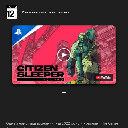
М’яка ненормативна лексика
Одна з найбільш визнаних інді 2022 року й номінант The Game