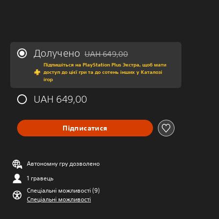
Долучено
UAH 649,00
Знижка від початкової ціни UAH 649,00
Підпишіться на PlayStation Plus Экстра, щоб мати
доступ до цієї гри та до сотень інших у Каталозі
ігор
UAH 649,00
Підписатися
Автономну гру дозволено
1 гравець
Спеціальні можливості (9)
Спеціальні можливості