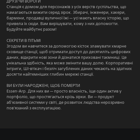
ДРУЗІ ЧИ ВОРОГИ
Станція є домом для персонажів з усіх верств суспільства, що
намагаються вижити серед зірок. Збирачі, інженери, хакери,
бармени, продавці вуличної їжі — усі мають власну історію, що
привела їх сюди. Вам вирішувати, кому з них допомогти.
Будуйте майбутнє разом!
СЕКРЕТИ В ПІТЬМІ
Згодом ви навчитеся за допомогою кісток зламувати хмарне
сховище станції, щоб отримати доступ до десятиліть цифрових
даних, відкрити нові зони й дізнатися приховані таємниці. Це
унікальна здібність, яка може змінити вашу долю. Корпоративні
інтриги, ШІ-втікач і безліч загублених даних чекають на здатних
досягти найтемніших глибин мережі станції.
ВИ БУЛИ НАРОДЖЕНІ, ЩОБ ПОМЕРТИ
Essen-Arp. Для них ви — просто власність, іще один актив у
портфоліо, що простягається крізь зірки. Ви — продукт
аб'юзивної системи у світі, де розвиток людства нерозривно
пов'язаний з експлуатацією.