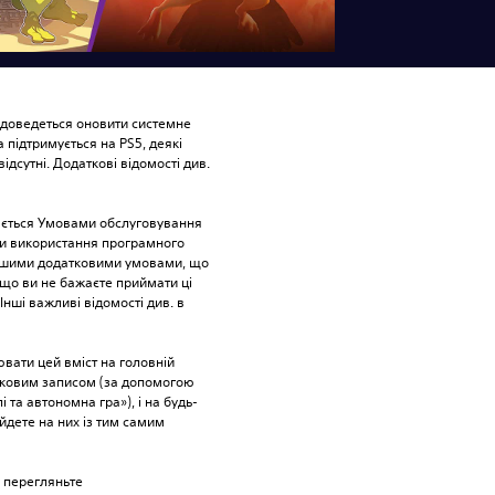
 доведеться оновити системне 
підтримується на PS5, деякі 
відсутні. Додаткові відомості див. 
ється Умовами обслуговування 
и використання програмного 
ншими додатковими умовами, що 
що ви не бажаєте приймати ці 
нші важливі відомості див. в 
вати цей вміст на головній 
ліковим записом (за допомогою 
 та автономна гра»), і на будь-
йдете на них із тим самим 
 перегляньте 