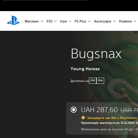
Магазин
PS5
Ігри
PS Plus
Аксесуари
Новини
Bugsnax
Young Horses
Доступно на
PS5
PS4
UAH 287,60
UAH 7
Знижка 
Заощадьте ще 10% з PlayStation 
Пропозиція закінчується 12.8.2026 1
Мінімальна ціна за останні 30 дн.: U