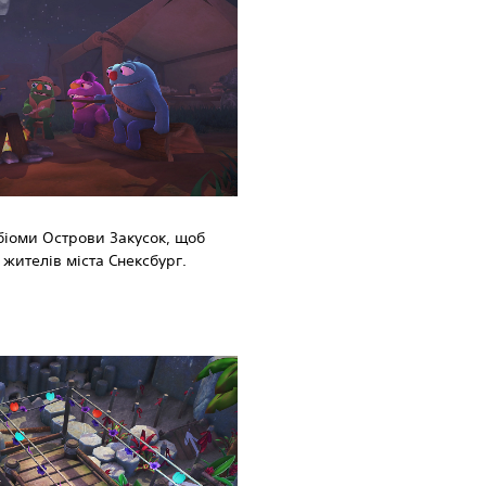
біоми Острови Закусок, щоб
 жителів міста Снексбург.