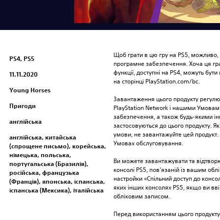
Щоб грати в цю гру на PS5, можливо,
PS4, PS5
програмне забезпечення. Хоча ця гра 
функції, доступні на PS4, можуть бути 
11.11.2020
на сторінці PlayStation.com/bc.
Young Horses
Завантаження цього продукту регулю
Пригоди
PlayStation Network і нашими Умовам
забезпечення, а також будь-якими і
англійська
застосовуються до цього продукту. Як
умови, не завантажуйте цей продукт. І
англійська, китайська
Умовах обслуговування.
(спрощене письмо), корейська,
німецька, польська,
Ви можете завантажувати та відтворю
португальська (Бразилія),
консолі PS5, пов’язаній із вашим об
російська, французька
настройки «Спільний доступ до консолі
(Франція), японська, іспанська,
яких інших консолях PS5, якщо ви вві
іспанська (Мексика), італійська
обліковим записом.
Перед використанням цього продукту