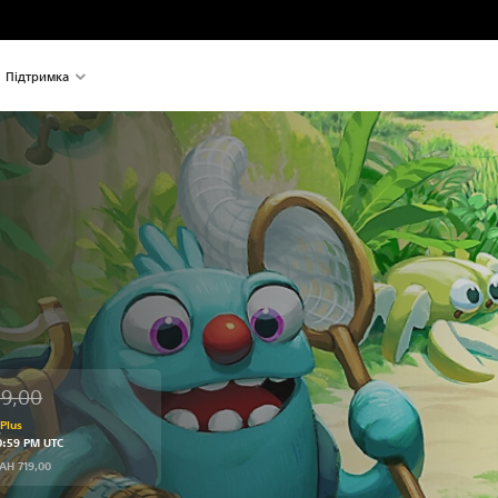
Підтримка
19,00
від початкової ціни UAH 719,00
Plus
0:59 PM UTC
AH 719,00