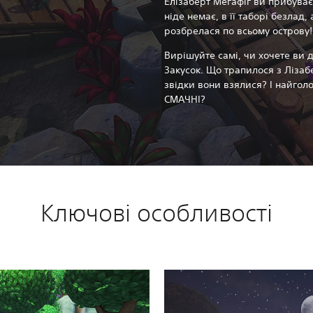
Елізаберт Мегафіг ви прибуваєт
ніде немає, в її таборі безлад, 
розбрелася по всьому острову!
Вирішуйте самі, чи хочете ви 
Закусок. Що трапилося з Лізабе
звідки вони взялися? І найгол
СМАЧНІ?
Ключові особливості