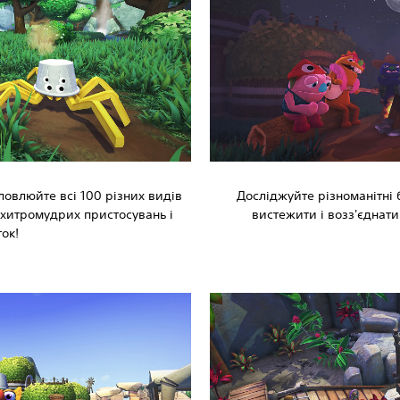
ловлюйте всі 100 різних видів
Досліджуйте різноманітні 
 хитромудрих пристосувань і
вистежити і возз'єднати
ток!