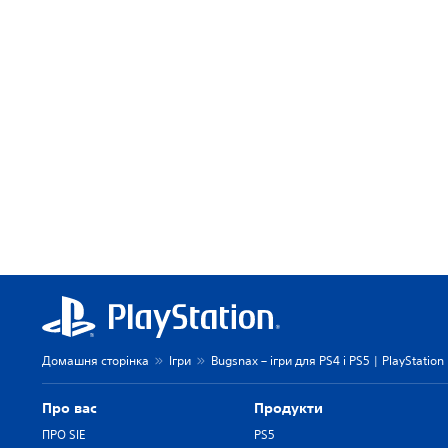
Домашня сторінка
Ігри
Bugsnax – ігри для PS4 і PS5 | PlayStation
Про вас
Продукти
ПРО SIE
PS5