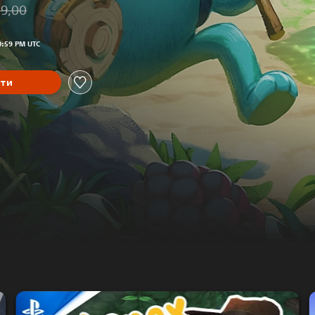
19,00
від початкової ціни UAH 719,00
0:59 PM UTC
ити