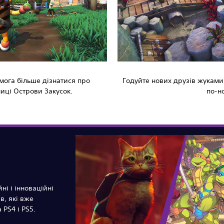
мога більше дізнатися про
Годуйте нових друзів жуками
ниці Острови Закусок.
по-н
ні і інноваційні
в, які вже
 PS4 і PS5.