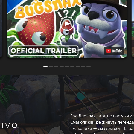
Гра Bugsnax затягне вас у хим
 їмо
Смаколиків, де живуть легенда
смаколики — смакомахи. На за