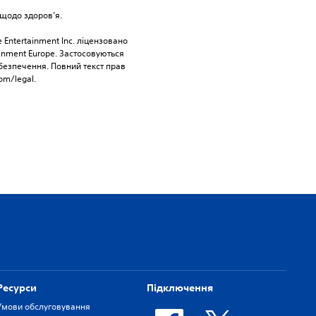
щодо здоров’я.
 Entertainment Inc. ліцензовано 
ainment Europe. Застосовуються 
езпечення. Повний текст прав 
om/legal.
Ресурси
Підключення
Умови обслуговування