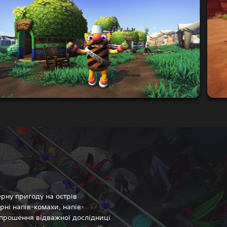
ерну пригоду на острів
рні напів-комахи, напів-
прошення відважної дослідниці