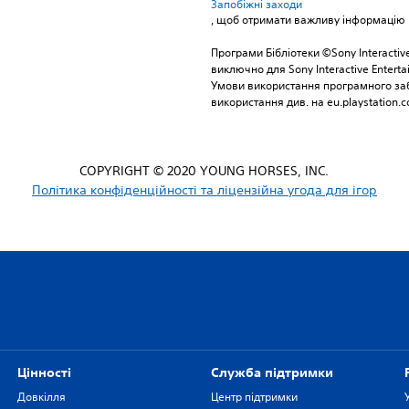
Запобіжні заходи
, щоб отримати важливу інформацію 
Програми Бібліотеки ©Sony Interactive
виключно для Sony Interactive Entert
Умови використання програмного заб
використання див. на eu.playstation.c
COPYRIGHT © 2020 YOUNG HORSES, INC.
Політика конфіденційності та ліцензійна угода для ігор
Цiнностi
Служба підтримки
Довкілля
Центр підтримки