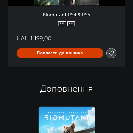
4
&
Biomutant PS4 & PS5
P
S
PS4
PS5
5
UAH 1 199,00
Покласти до кошика
Доповнення