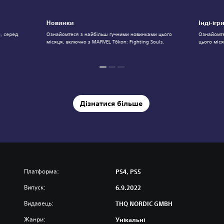
Новинки
Інді-ігр
я, серед
Ознайомтеся з найбільш гучними новинками цього
Ознайомте
місяця, включно з MARVEL Tōkon: Fighting Souls.
цього міс
Дізнатися більше
Платформа:
PS4, PS5
Випуск:
6.9.2022
Видавець:
THQ NORDIC GMBH
Жанри:
Унікальні