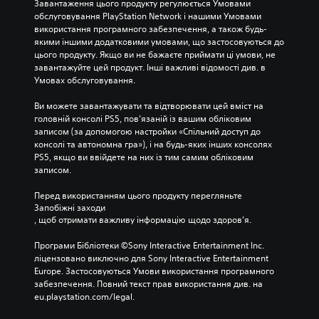
Завантаження цього продукту регулюється Умовами 
обслуговування PlayStation Network і нашими Умовами 
використання програмного забезпечення, а також будь-
якими іншими додатковими умовами, що застосовуються до 
цього продукту. Якщо ви не бажаєте приймати ці умови, не 
завантажуйте цей продукт. Інші важливі відомості див. в 
Умовах обслуговування.
Ви можете завантажувати та відтворювати цей вміст на 
головній консолі PS5, пов’язаній із вашим обліковим 
записом (за допомогою настройки «Спільний доступ до 
консолі та автономна гра»), і на будь-яких інших консолях 
PS5, якщо ви ввійдете на них із тим самим обліковим 
записом.
Перед використанням цього продукту перегляньте 
Запобіжні заходи
, щоб отримати важливу інформацію щодо здоров’я.
Програми Бібліотеки ©Sony Interactive Entertainment Inc. 
ліцензовано виключно для Sony Interactive Entertainment 
Europe. Застосовуються Умови використання програмного 
забезпечення. Повний текст прав використання див. на 
eu.playstation.com/legal.