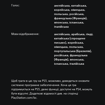
Голос:
англійська, китайська,
корейська, німецька,
польська, російська,
французька (Франція),
японська, іспанська,
італійська
Мови відображення:
англійська, арабська, гінді,
китайська (спрощене
письмо), корейська,
німецька, польська,
португальська (Бразилія),
російська, французька
(Франція), японська,
іспанська, італійська
Щоб грати в цю гру на PS5, можливо, доведеться оновити 
системне програмне забезпечення. Хоча ця гра 
підтримується на PS5, деякі функції, доступні на PS4, можуть 
бути відсутні. Додаткові відомості див. на сторінці 
PlayStation.com/bc.