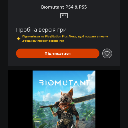
&
Biomutant PS4 & PS5
P
S
PS4
5
Пробна версія гри
Підпишіться на PlayStation Plus Люкс, щоб пограти в повну
2-годинну пробну версію гри
Підписатися
B
i
o
m
u
t
a
n
t
P
S