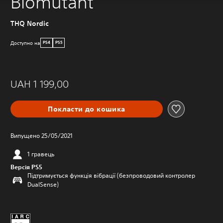
Biomutant
THQ Nordic
Доступно на
PS4
PS5
UAH 1 199,00
Покласти до кошика
Випущено 25/05/2021
1 гравець
Версія PS5
Підтримується функція вібрації (безпроводовий контролер
DualSense)