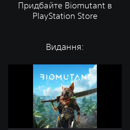
Придбайте Biomutant в
PlayStation Store
Видання:
B
i
o
m
u
t
a
n
t
P
S
4