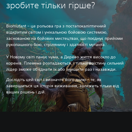
зробите тільки гірше?
Biomutant – це рольова гра з постапокаліптичний
відкритим світом і унікальною бойовою системою,
заснованою на бойових мистецтвах, що поєднує прийоми
рукопашного бою, стрілянину і здатності мутанта.
У Новому світі панує чума, а Дерево життя висохло до
коренів. Племена розпадаються, і тільки воістину сильний
лідер зможе об'єднати їх або знищити раз і назавжди.
Дослідіть цей світ і визначте його долю – те, як
завершиться ця історія виживання, залежить тільки від
ваших рішень і дій.