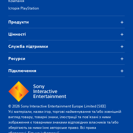
Компанія
Історія PlayStation
Продукти
Цiнностi
Служба підтримки
Ресурси
Підключення
© 2026 Sony Interactive Entertainment Europe Limited (SIEE)
Усі матеріали, назви ігор, торгові найменування та/або зовнішній
вигляд товару, товарні знаки, ілюстрації та пов'язані з ними
зображення є товарними знаками відповідних власників та/або
зберігають за ними їхнє авторське право. Всі права
збережені.
Більше інформації