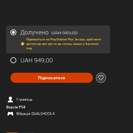
Долучено
UAH 949,00
Знижка від початкової ціни UAH 949,00
Підпишіться на PlayStation Plus Экстра, щоб мати
доступ до цієї гри та до сотень інших у Каталозі
ігор
UAH 949,00
Підписатися
1 гравець
Версія PS4
Вібрація DUALSHOCK 4