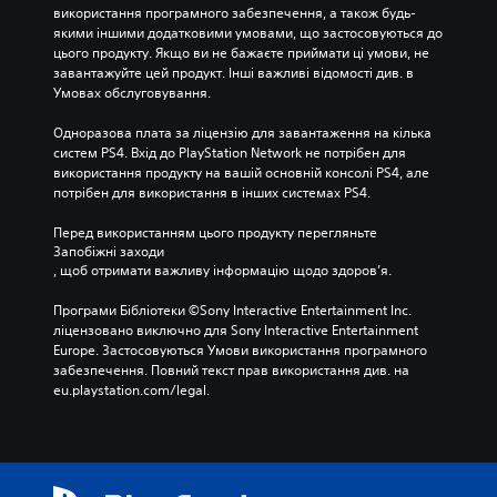
використання програмного забезпечення, а також будь-
якими іншими додатковими умовами, що застосовуються до 
цього продукту. Якщо ви не бажаєте приймати ці умови, не 
завантажуйте цей продукт. Інші важливі відомості див. в 
Умовах обслуговування.
Одноразова плата за ліцензію для завантаження на кілька 
систем PS4. Вхід до PlayStation Network не потрібен для 
використання продукту на вашій основній консолі PS4, але 
потрібен для використання в інших системах PS4.
Перед використанням цього продукту перегляньте 
Запобіжні заходи
, щоб отримати важливу інформацію щодо здоров’я.
Програми Бібліотеки ©Sony Interactive Entertainment Inc. 
ліцензовано виключно для Sony Interactive Entertainment 
Europe. Застосовуються Умови використання програмного 
забезпечення. Повний текст прав використання див. на 
eu.playstation.com/legal.