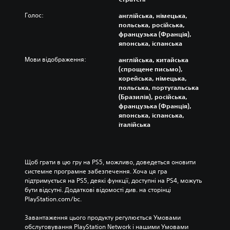
Голос:
англійська, німецька,
польська, російська,
французька (Франція),
японська, іспанська
Мови відображення:
англійська, китайська
(спрощене письмо),
корейська, німецька,
польська, португальська
(Бразилія), російська,
французька (Франція),
японська, іспанська,
італійська
Щоб грати в цю гру на PS5, можливо, доведеться оновити 
системне програмне забезпечення. Хоча ця гра 
підтримується на PS5, деякі функції, доступні на PS4, можуть 
бути відсутні. Додаткові відомості див. на сторінці 
PlayStation.com/bc.
Завантаження цього продукту регулюється Умовами 
обслуговування PlayStation Network і нашими Умовами 