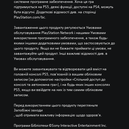
системне програмне забезпечення. Хоча ця гра 
підтримується на PS5, деякі функції, доступні на PS4, можуть 
бути відсутні. Додаткові відомості див. на сторінці 
PlayStation.com/bc.
Завантаження цього продукту регулюється Умовами 
обслуговування PlayStation Network і нашими Умовами 
використання програмного забезпечення, а також будь-
якими іншими додатковими умовами, що застосовуються до 
цього продукту. Якщо ви не бажаєте приймати ці умови, не 
завантажуйте цей продукт. Інші важливі відомості див. в 
Умовах обслуговування.
Ви можете завантажувати та відтворювати цей вміст на 
головній консолі PS5, пов’язаній із вашим обліковим 
записом (за допомогою настройки «Спільний доступ до 
консолі та автономна гра»), і на будь-яких інших консолях 
PS5, якщо ви ввійдете на них із тим самим обліковим 
записом.
Перед використанням цього продукту перегляньте 
Запобіжні заходи
, щоб отримати важливу інформацію щодо здоров’я.
Програми Бібліотеки ©Sony Interactive Entertainment Inc. 