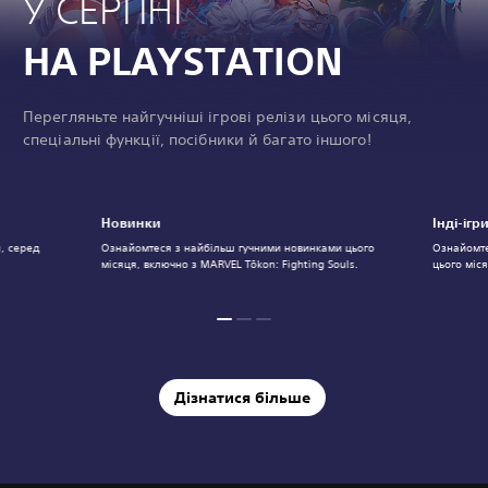
У СЕРПНІ
НА PLAYSTATION
Перегляньте найгучніші ігрові релізи цього місяця,
спеціальні функції, посібники й багато іншого!
Новинки
Інді-ігр
я, серед
Ознайомтеся з найбільш гучними новинками цього
Ознайомте
місяця, включно з MARVEL Tōkon: Fighting Souls.
цього міс
Дізнатися більше