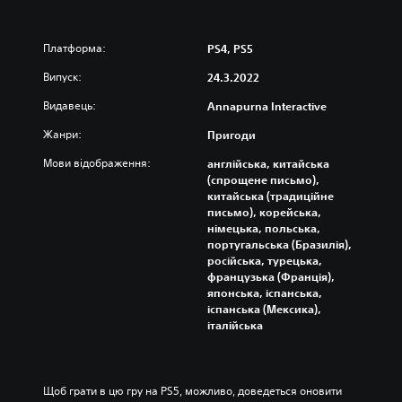
Платформа:
PS4, PS5
Випуск:
24.3.2022
Видавець:
Annapurna Interactive
Жанри:
Пригоди
Мови відображення:
англійська, китайська
(спрощене письмо),
китайська (традиційне
письмо), корейська,
німецька, польська,
португальська (Бразилія),
російська, турецька,
французька (Франція),
японська, іспанська,
іспанська (Мексика),
італійська
Щоб грати в цю гру на PS5, можливо, доведеться оновити 