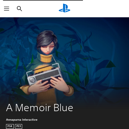
Пошук
A Memoir Blue
Annapurna Interactive
PS4
PS5