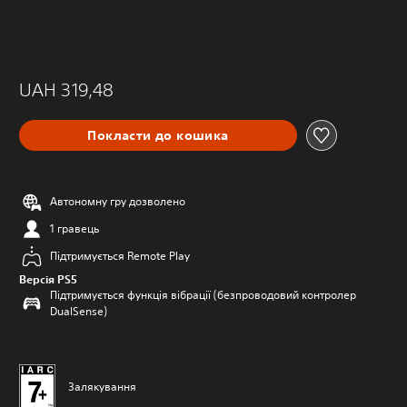
UAH 319,48
Покласти до кошика
Автономну гру дозволено
1 гравець
Підтримується Remote Play
Версія PS5
Підтримується функція вібрації (безпроводовий контролер
DualSense)
Залякування