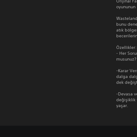
Orijinal F
oyununun 
Wasteland'
bunu dener
atık bölge
becerileri
Özellikler:
- Her Soru
musunuz? K
-Karar Ver
dalga dalg
dek değişti
-Devasa ve
değişiklik
yaşar.