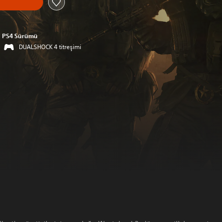
PS4 Sürümü
DUALSHOCK 4 titreşimi