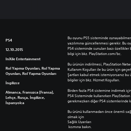
Bu oyunu PS5 sisteminde oynayabilmeniz
PS4
yazılımına güncellenmesi gerekir. Bu o
PS4 sisteminde sunulan bazı özellikler b
12.10.2015
bilgi için bkz. PlayStation.com/bc.
InXile Entertainment
Bu ürünün indirilmesi, PlayStation Netwo
Rol Yapma Oyunları, Rol Yapma
Kullanım Koşulları ile bu ürün için geçerli
Oyunları, Rol Yapma Oyunları
Şartları kabul etmek istemiyorsanız bu 
bilgiler için bkz. Hizmet Koşulları.
İngilizce
Birden fazla PS4 sistemine indirmek için 
Almanca, Fransızca (Fransa),
PS4 Sisteminde kullanırken PlayStatio
Lehçe, Rusça, İngilizce,
gerekmezken diğer PS4 sistemlerinde ku
İspanyolca
Bu ürünü kullanmadan önce önemli sağlık 
olmak için 
Sağlık Uyarıları
 kısmına bakın.