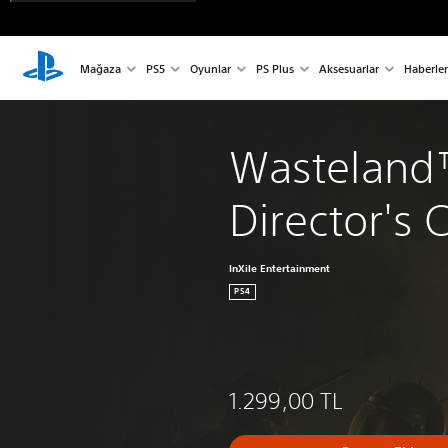
Mağaza
PS5
Oyunlar
PS Plus
Aksesuarlar
Haberler
Wasteland™
Director's 
InXile Entertainment
PS4
1.299,00 TL