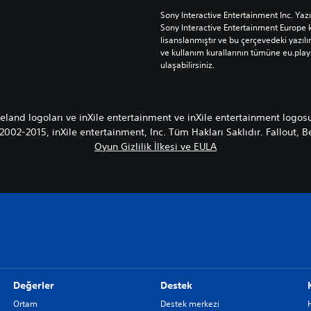
Sony Interactive Entertainment Inc. Yaz
Sony Interactive Entertainment Europe k
lisanslanmıştır ve bu çerçevedeki yazılım
ve kullanım kurallarının tümüne eu.pla
ulaşabilirsiniz.
land logoları ve inXile entertainment ve inXile entertainment logosu
2002-2015, inXile entertainment, Inc. Tüm Hakları Saklıdır. Fallout, Be
Oyun Gizlilik İlkesi ve EULA
Değerler
Destek
Ortam
Destek merkezi