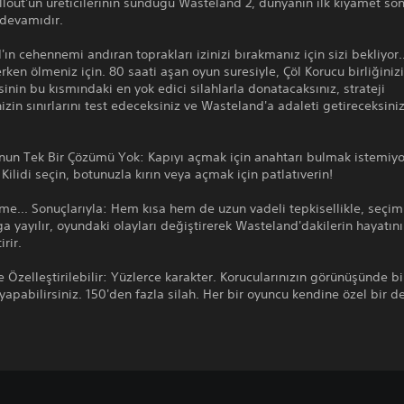
allout'un üreticilerinin sunduğu Wasteland 2, dünyanın ilk kıyamet so
devamıdır.
ın cehennemi andıran toprakları izinizi bırakmanız için sizi bekliyo
ken ölmeniz için. 80 saati aşan oyun suresiyle, Çöl Korucu birliğiniz
sinin bu kısmındaki en yok edici silahlarla donatacaksınız, strateji
nizin sınırlarını test edeceksiniz ve Wasteland'a adaleti getireceksiniz
nun Tek Bir Çözümü Yok: Kapıyı açmak için anahtarı bulmak istemiyo
ilidi seçin, botunuzla kırın veya açmak için patlatıverin!
me... Sonuçlarıyla: Hem kısa hem de uzun vadeli tepkisellikle, seçiml
a yayılır, oyundaki olayları değiştirerek Wasteland'dakilerin hayatın
rir.
 Özelleştirilebilir: Yüzlerce karakter. Korucularınızın görünüşünde b
 yapabilirsiniz. 150'den fazla silah. Her bir oyuncu kendine özel bir 