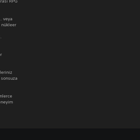
nrası RPG
r… veya
i nükleer
.
r
eriniz
ı sonsuza
inlerce
deneyim