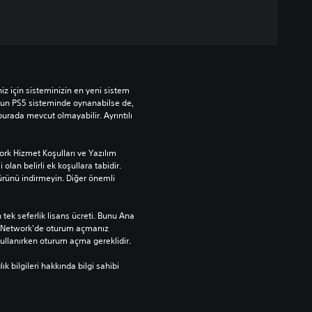
 için sisteminizin en yeni sistem 
yun PS5 sisteminde oynanabilse de, 
urada mevcut olmayabilir. Ayrıntılı 
rk Hizmet Koşulları ve Yazılım 
 olan belirli ek koşullara tabidir. 
ürünü indirmeyin. Diğer önemli 
tek seferlik lisans ücreti. Bunu Ana 
n Network'de oturum açmanız 
llanırken oturum açma gereklidir.
bilgileri hakkında bilgi sahibi 