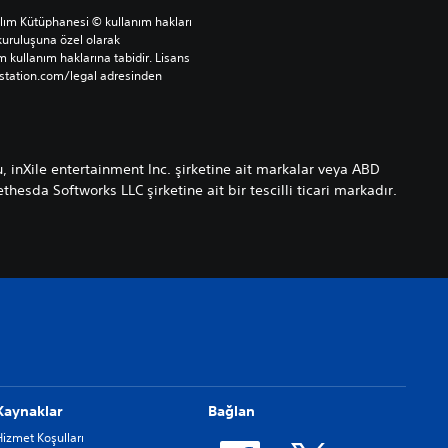
ılım Kütüphanesi © kullanım hakları 
uruluşuna özel olarak 
 kullanım haklarına tabidir. Lisans 
ystation.com/legal adresinden 
, inXile entertainment Inc. şirketine ait markalar veya ABD
thesda Softworks LLC şirketine ait bir tescilli ticari markadır.
Kaynaklar
Bağlan
Hizmet Koşulları