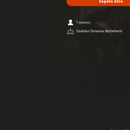
Sepete Ekle
1 oyuncu
Uzaktan Oynama desteklenir