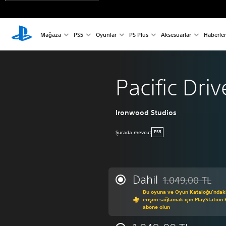
Mağaza
PS5
Oyunlar
PS Plus
Aksesuarlar
Haberler
Pacific Driv
Ironwood Studios
Şurada mevcut
PS5
Dahil
1.049,00 TL
Orijinal fiyat olan
Bu oyuna ve Oyun Kataloğu’ndaki
erişim sağlamak için PlayStation 
abone olun