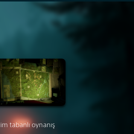
im tabanlı oynanış