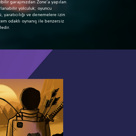
ebilir garajınızdan Zone’a yapılan
rlanabilir yolculuk; oyuncu
, yaratıcılığı ve denemelere izin
tem odaklı oynanış ile benzersiz
ledir.