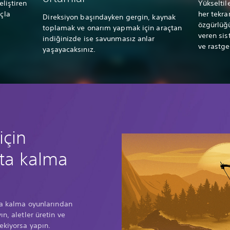
eliştiren
Yükseltil
açla
her tekra
Direksiyon başındayken gergin, kaynak
özgürlüğü
toplamak ve onarım yapmak için araçtan
veren sis
indiğinizde ise savunmasız anlar
ve rastge
yaşayacaksınız.
için
tta kalma
tta kalma oyunlarından
ın, aletler üretin ve
rekiyorsa yapın.