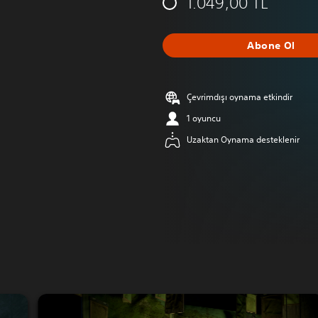
1.049,00 TL
Abone Ol
Çevrimdışı oynama etkindir
1 oyuncu
Uzaktan Oynama desteklenir