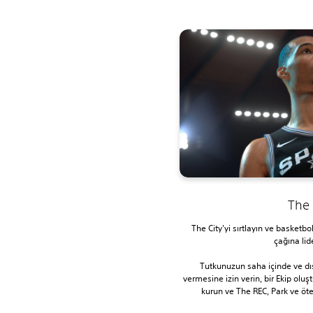
The 
The City'yi sırtlayın ve basketb
çağına lide
Tutkunuzun saha içinde ve dı
vermesine izin verin, bir Ekip oluş
kurun ve The REC, Park ve ö