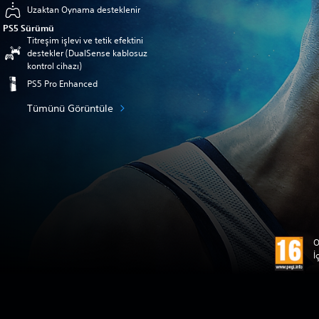
Uzaktan Oynama desteklenir
PS5 Sürümü
Titreşim işlevi ve tetik efektini
destekler (DualSense kablosuz
kontrol cihazı)
PS5 Pro Enhanced
Tümünü Görüntüle
O
İ