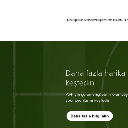
Bonus içerikleri kullanabilmek için internet bağlantısı ve
Daha fazla harika
keşfedin
PS4 için şu an erişilebilir olan v
spor oyunlarını keşfedin.
Daha fazla bilgi alın