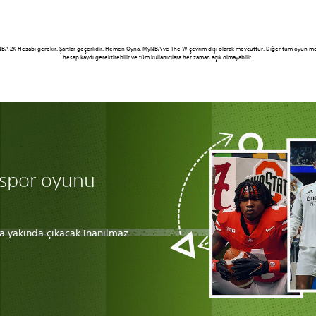
 NBA 2K Hesabı gerekir. Şartlar geçerlidir. Hemen Oyna, MyNBA ve The W çevrim dışı olarak mevcuttur. Diğer tüm oyun modlar
hesap kaydı gerektirebilir ve tüm kullanıcılara her zaman açık olmayabilir.
 spor oyunu
eya yakında çıkacak inanılmaz