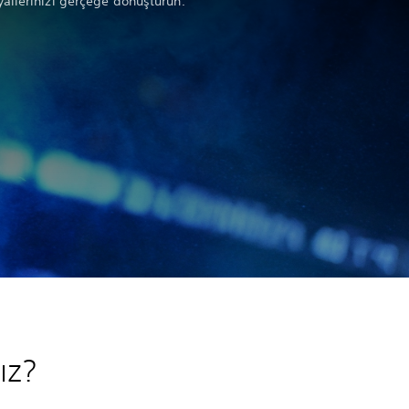
allerinizi gerçeğe dönüştürün.
ız?