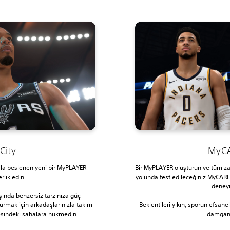
City
MyC
olla beslenen yeni bir MyPLAYER
Bir MyPLAYER oluşturun ve tüm z
rlik edin.
yolunda test edileceğiniz MyCAREE
deneyi
şında benzersiz tarzınıza güç
turmak için arkadaşlarınızla takım
Beklentileri yıkın, sporun efsane
tesindeki sahalara hükmedin.
damganı