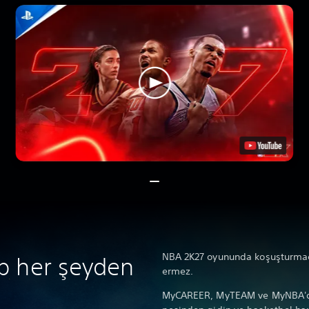
NBA 2K27 oyununda koşuşturmac
p her şeyden
ermez.
MyCAREER, MyTEAM ve MyNBA'de