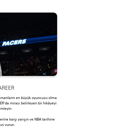
AREER
amanların en büyük oyuncusu olma
R'da mirası belirleyen bir hikâyeyi
mleyin.
lerine karşı yarışın ve NBA tarihine
zı vurun.