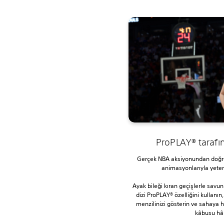
ProPLAY® tarafı
Gerçek NBA aksiyonundan doğru
animasyonlarıyla yeten
Ayak bileği kıran geçişlerle savun
dizi ProPLAY® özelliğini kullanın,
menzilinizi gösterin ve sahaya h
kâbusu hâl