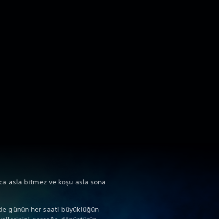
a asla bitmez ve koşu asla sona
 günün her saati büyüklüğün