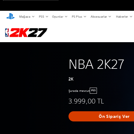
Mağaza
PS5
Oyunlar
PS Plus
Aksesuarlar
Haberler
NBA 2K27
2K
Şurada mevcut
PS5
3.999,00 TL
Ön Sipariş Ver