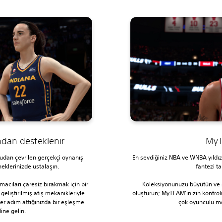
ndan desteklenir
My
dan çevrilen gerçekçi oynanış
En sevdiğiniz NBA ve WNBA yıldızla
eklerinizde ustalaşın.
fantezi t
macıları çaresiz bırakmak için bir
Koleksiyonunuzu büyütün ve 
 geliştirilmiş atış mekanikleriyle
oluşturun; MyTEAM'inizin kontrolü
er adım attığınızda bir eşleşme
çok oyunculu mo
ine gelin.