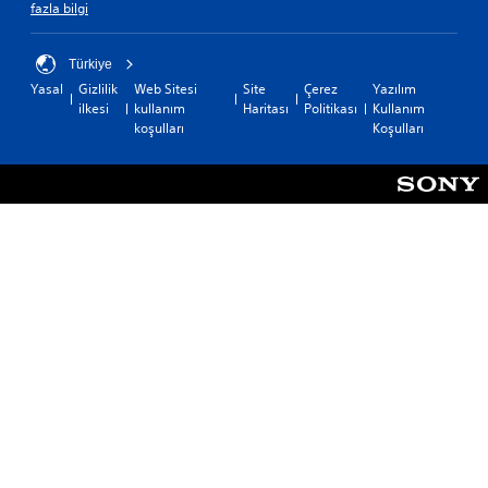
fazla bilgi
Türkiye
Yasal
Gizlilik
Web Sitesi
Site
Çerez
Yazılım
ilkesi
kullanım
Haritası
Politikası
Kullanım
koşulları
Koşulları