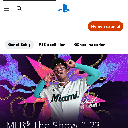
Arama
Hemen satın al
Genel Bakış
PS5 özellikleri
Güncel haberler
MLB® The Show™ 23