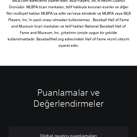
MiLB.com adreslerini ziyaret edin. MLB Players, Inc.in Resmi Lisanslı
Ürünüdür. MLBPA ticari markaları, telif hakkıyla korunan eserler ve diğer
fikri mülkiyet hakları MLBPA'ya aittir ve/veya elindedir ve MLBPA veya MLB
Players, Inc.'in yazılı onayı olmadan kullanılamaz. Baseball Hall of Fame
and Museum ticari markaları ve telif hakları National Baseball Hall of
Fame and Museum, Inc. şirketinin izniyle uygun bir şekilde
kullanılmaktadır. BaseballHall.org adresindeki Hall of Fame resmî sitesini
ziyaret edin.
Puanlamalar ve
Değerlendirmeler
Global oyuncu puanlamaları