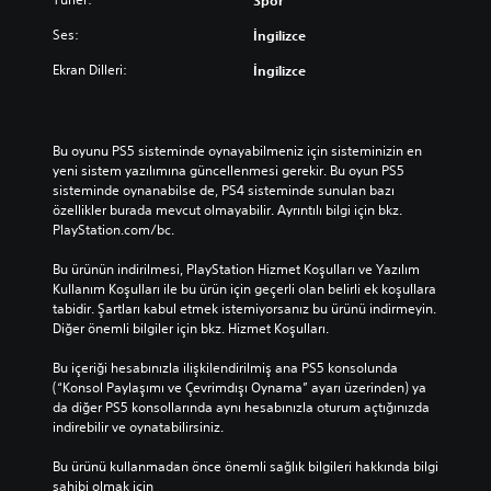
Ses:
İngilizce
Ekran Dilleri:
İngilizce
Bu oyunu PS5 sisteminde oynayabilmeniz için sisteminizin en 
yeni sistem yazılımına güncellenmesi gerekir. Bu oyun PS5 
sisteminde oynanabilse de, PS4 sisteminde sunulan bazı 
özellikler burada mevcut olmayabilir. Ayrıntılı bilgi için bkz. 
PlayStation.com/bc.
Bu ürünün indirilmesi, PlayStation Hizmet Koşulları ve Yazılım 
Kullanım Koşulları ile bu ürün için geçerli olan belirli ek koşullara 
tabidir. Şartları kabul etmek istemiyorsanız bu ürünü indirmeyin. 
Diğer önemli bilgiler için bkz. Hizmet Koşulları.
Bu içeriği hesabınızla ilişkilendirilmiş ana PS5 konsolunda 
(“Konsol Paylaşımı ve Çevrimdışı Oynama” ayarı üzerinden) ya 
da diğer PS5 konsollarında aynı hesabınızla oturum açtığınızda 
indirebilir ve oynatabilirsiniz.
Bu ürünü kullanmadan önce önemli sağlık bilgileri hakkında bilgi 
sahibi olmak için 