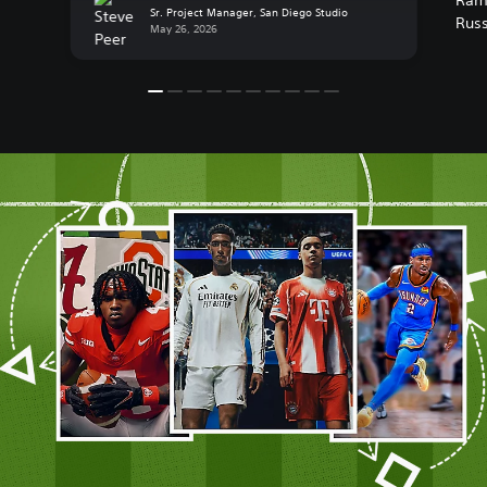
Sr. Project Manager, San Diego Studio
whole new […]
Playe
May 26, 2026