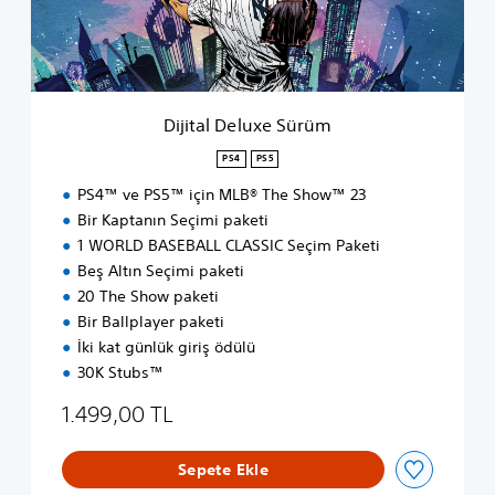
D
e
l
u
x
e
Dijital Deluxe Sürüm
S
ü
PS4
PS5
r
PS4™ ve PS5™ için MLB® The Show™ 23
ü
m
Bir Kaptanın Seçimi paketi
1 WORLD BASEBALL CLASSIC Seçim Paketi
Beş Altın Seçimi paketi
20 The Show paketi
Bir Ballplayer paketi
İki kat günlük giriş ödülü
30K Stubs™
1.499,00 TL
Sepete Ekle