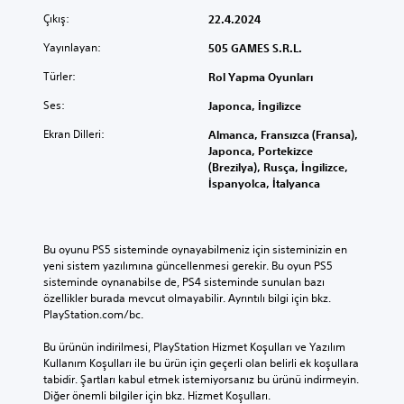
Çıkış:
22.4.2024
Yayınlayan:
505 GAMES S.R.L.
Türler:
Rol Yapma Oyunları
Ses:
Japonca, İngilizce
Ekran Dilleri:
Almanca, Fransızca (Fransa),
Japonca, Portekizce
(Brezilya), Rusça, İngilizce,
İspanyolca, İtalyanca
Bu oyunu PS5 sisteminde oynayabilmeniz için sisteminizin en 
yeni sistem yazılımına güncellenmesi gerekir. Bu oyun PS5 
sisteminde oynanabilse de, PS4 sisteminde sunulan bazı 
özellikler burada mevcut olmayabilir. Ayrıntılı bilgi için bkz. 
PlayStation.com/bc.
Bu ürünün indirilmesi, PlayStation Hizmet Koşulları ve Yazılım 
Kullanım Koşulları ile bu ürün için geçerli olan belirli ek koşullara 
tabidir. Şartları kabul etmek istemiyorsanız bu ürünü indirmeyin. 
Diğer önemli bilgiler için bkz. Hizmet Koşulları.