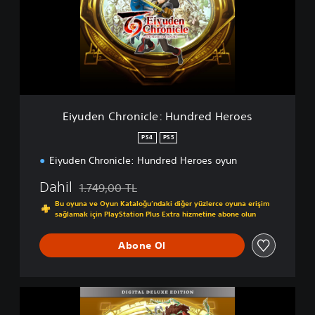
d
e
n
C
h
r
o
n
i
Eiyuden Chronicle: Hundred Heroes
c
l
PS4
PS5
e
Eiyuden Chronicle: Hundred Heroes oyun
:
H
Dahil
1.749,00 TL
u
Orijinal fiyat olan 1.749,00 TL üzerinden indirim uy
n
Bu oyuna ve Oyun Kataloğu’ndaki diğer yüzlerce oyuna erişim
d
sağlamak için PlayStation Plus Extra hizmetine abone olun
r
e
Abone Ol
d
H
e
E
r
i
o