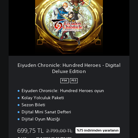
y
e
u
s
d
e
n
C
h
r
o
n
i
Eiyuden Chronicle: Hundred Heroes - Digital
c
Deluxe Edition
l
e
PS4
PS5
:
H
Eiyuden Chronicle: Hundred Heroes oyun
u
Kolay Yolculuk Paketi
n
Sezon Bileti
d
Dijital Mini Sanat Defteri
r
Dijital Oyun Müziği
e
d
699,75 TL
2.799,00 TL
%75 indirimden yararlanın
H
Orijinal fiyat olan 2.799,00 TL üzerinden indi
e