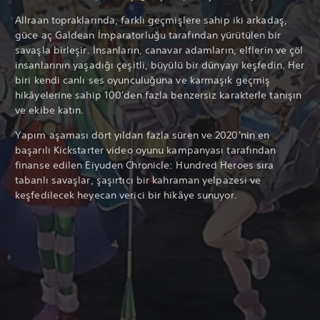
Allraan topraklarında, farklı geçmişlere sahip iki arkadaş,
güce aç Galdean İmparatorluğu tarafından yürütülen bir
savaşla birleşir. İnsanların, canavar adamların, elflerin ve çöl
insanlarının yaşadığı çeşitli, büyülü bir dünyayı keşfedin. Her
biri kendi canlı ses oyunculuğuna
ve karmaşık geçmiş
hikâyelerine sahip 100'den fazla benzersiz karakterle tanışın
ve ekibe katın.
Yapım aşaması dört yıldan fazla süren ve 2020'nin en
başarılı Kickstarter video oyunu kampanyası tarafından
finanse edilen Eiyuden Chronicle: Hundred Heroes sıra
tabanlı savaşlar, şaşırtıcı bir kahraman yelpazesi ve
keşfedilecek heyecan verici bir hikâye sunuyor.