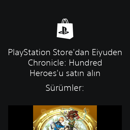
PlayStation Store'dan Eiyuden
Chronicle: Hundred
Heroes'u satın alın
Sürümler:
E
i
y
u