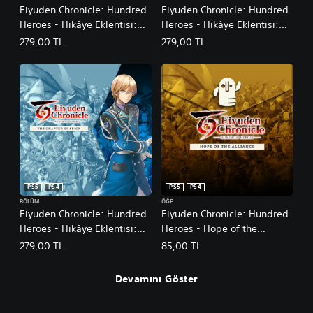
o
Eiyuden Chronicle: Hundred
Eiyuden Chronicle: Hundred
n
Heroes - Hikâye Eklentisi:
Heroes - Hikâye Eklentisi:
Marisa'nın Bölümü
Markus'un Bölümü
279,00 TL
279,00 TL
PS5
PS4
PS5
PS4
BÖLÜM
ÖĞE
Eiyuden Chronicle: Hundred
Eiyuden Chronicle: Hundred
Heroes - Hikâye Eklentisi:
Heroes - Hope of the
Seign'in Bölümü
Alliance
279,00 TL
85,00 TL
Devamını Göster