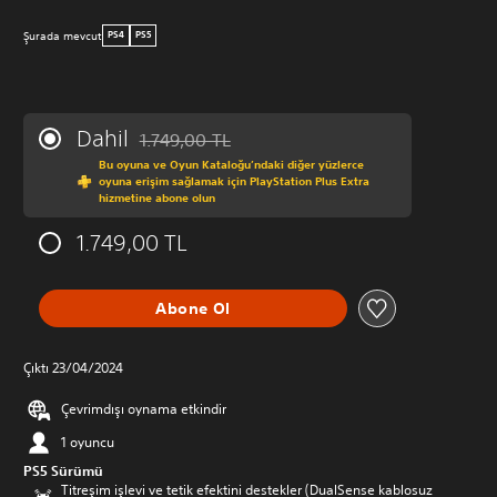
Şurada mevcut
PS4
PS5
Dahil
1.749,00 TL
Orijinal fiyat olan 1.749,00 TL üzerinden indirim 
Bu oyuna ve Oyun Kataloğu’ndaki diğer yüzlerce
oyuna erişim sağlamak için PlayStation Plus Extra
hizmetine abone olun
1.749,00 TL
Abone Ol
Çıktı 23/04/2024
Çevrimdışı oynama etkindir
1 oyuncu
PS5 Sürümü
Titreşim işlevi ve tetik efektini destekler (DualSense kablosuz