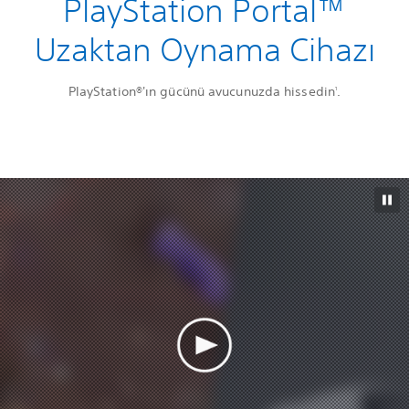
PlayStation Portal™
Uzaktan Oynama Cihazı
PlayStation®'ın gücünü avucunuzda hissedin
.
1