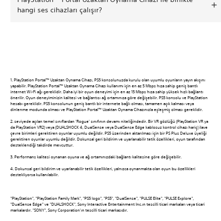
hangi ses cihazları çalışır?
1. PlayStation Portal™ Uzaktan Oynama Cihazı, PS5 konsolunuzda kurulu olan uyumlu oyunların yayın akışını
yapabilir. PlayStation Portal™ Uzaktan Oynama Cihazı kullanımı için en az 5 Mbps hıza sahip geniş bantlı
internet Wi-Fi ağı gereklidir. Daha iyi bir oyun deneyimi için en az 15 Mbps hıza sahip yüksek hızlı bağlantı
önerilir. Oyun deneyiminizin kalitesi ve bağlantısı ağ ortamınıza göre değişebilir. PS5 konsolu ve PlayStation
hesabı gereklidir. PS5 konsolunun geniş bantlı bir internete bağlı olması, tamamen açık kalması veya
dinlenme modunda olması ve PlayStation Portal™ Uzaktan Oynama Cihazınızla eşleşmiş olması gereklidir.
2. seviyede açılan temel sınıflardan 'Rogue' sınıfının devamı niteliğindedir. Bir VR gözlüğü (PlayStation VR ya
da PlayStation VR2) veya (DUALSHOCK 4, DualSense veya DualSense Edge kablosuz kontrol cihazı hariç) ilave
çevre birimleri gerektiren oyunlar uyumlu değildir. PS5 üzerinden aktarılması için bir PS Plus Deluxe üyeliği
gerektiren oyunlar uyumlu değildir. Dokunsal geri bildirim ve uyarlanabilir tetik özellikleri, oyun tarafından
desteklendiği takdirde mevcuttur.
‎3. Performans kalitesi oynanan oyuna ve ağ ortamınızdaki bağlantı kalitesine göre değişebilir.
‎4. Dokunsal geri bildirim ve uyarlanabilir tetik özellikleri, yalnızca oynanmakta olan oyun bu özellikleri
destekliyorsa kullanılabilir.
"PlayStation", "PlayStation Family Mark", "PS5 logo", "PS5", "DualSense", "PULSE Elite", "PULSE Explore",
"DualSense Edge" ve "DUALSHOCK", Sony Interactive Entertainment Inc.ın tescilli ticari markaları veya ticari
markalardır. "SONY", Sony Corporation'ın tescilli ticari markasıdır.