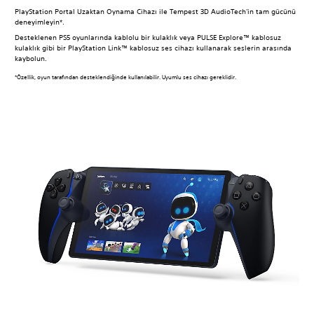
PlayStation Portal Uzaktan Oynama Cihazı ile Tempest 3D AudioTech'in tam gücünü
deneyimleyin*.
Desteklenen PS5 oyunlarında kablolu bir kulaklık veya PULSE Explore™ kablosuz
kulaklık gibi bir PlayStation Link™ kablosuz ses cihazı kullanarak seslerin arasında
kaybolun.
*Özellik, oyun tarafından desteklendiğinde kullanılabilir. Uyumlu ses cihazı gereklidir.