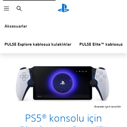
Arama
Aksesuarlar
PULSE Explore kablosuz kulaklıklar
PULSE Elite™ kablosuz ku
Ekrandaki içerik temsilîdir
PS5® konsolu için