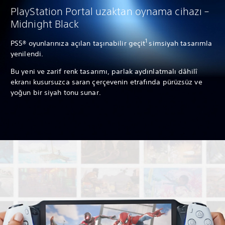
PlayStation Portal uzaktan oynama cihazı –
Midnight Black
1
PS5® oyunlarınıza açılan taşınabilir geçit
simsiyah tasarımla
yenilendi.
Bu yeni ve zarif renk tasarımı, parlak aydınlatmalı dâhilî
ekranı kusursuzca saran çerçevenin etrafında pürüzsüz ve
yoğun bir siyah tonu sunar.