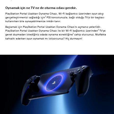
Oynamak için ne TV ne de oturma odası gerekir.
PlayStation Portal Uzaktan Oynama Cihazı, Wi-Fi bağlantısı üzerinden oyun akışı
1
gerçekleştirmenizi sağladığı için
PS5 konsolunuzla, bağlı olduğu TV'yi bir başkası
kullanırken bile oynayabilmenize imkân tanır.
Başlamak için PlayStation Portal Uzaktan Oynama Cihazı'nı açmanız yeterlidir.
1
PlayStation Portal Uzaktan Oynama Cihazı ile bir Wi-Fi bağlantısı üzerinden
TV'ye
1
gerek duymadan istediğiniz odada oynama esnekliğine
sahip olursunuz. Mutfakta
kahvaltı ederken oyun oynamak mı istiyorsunuz? Hiç durmayın!