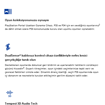
Oyun koleksiyonunuzu oynayın
2
PlayStation Portal Uzaktan Oynama Cihazı, PS5 ve PS4 için en sevdiğiniz oyunlarınız
da dâhil olmak üzere PS5 konsolunuzda kurulu olan uyumlu oyunları oynatabilir.
DualSense® kablosuz kontrol cihazı özellikleriyle nefes kesici
gerçekçiliğe tanık olun
Desteklenen oyunlarda dokunsal geri bildirim ve uyarlanabilir tetiklerin sürükleyici
4
gücünü hissedin
. Duyarlı titreşimler, oyun içindeki seçimlerinize tepki verir ve
çevresel faktörleri simüle eder. Dinamik direnç özelliği, seçili PS5 oyunlarında oyun
içi donanım ve nesnelerle kurulan etkileşimin gerilim düzeyini taklit eder.
Tempest 3D Audio Tech