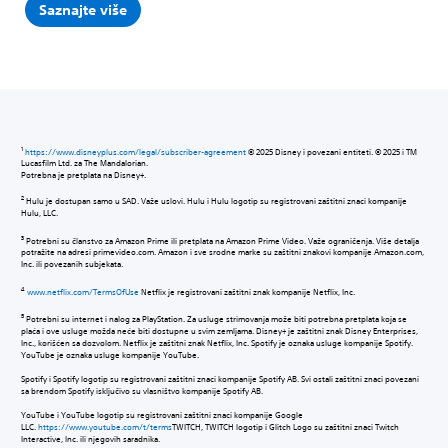
Saznajte više
1
https://www.disneyplus.com/legal/subscriber-agreement
© 2025 Disney i povezani entiteti. © 2025 i TM
Lucasfilm Ltd. za The Mandalorian.
Potrebna je pretplata na Disney+.
2
Hulu je dostupan samo u SAD. Važe uslovi. Hulu i Hulu logotip su registrovani zaštitni znaci kompanije
Hulu, LLC.
3
Potrebni su članstvo za Amazon Prime ili pretplata na Amazon Prime Video. Važe ograničenja. Više detalja
potražite na adresi primevideo.com. Amazon i sve srodne marke su zaštitni znakovi kompanije Amazon.com,
Inc. ili povezanih subjekata.
4
www.netflix.com/TermsOfUse
Netflix je registrovani zaštitni znak kompanije Netflix, Inc.
5
Potrebni su internet i nalog za PlayStation. Za usluge strimovanja može biti potrebna pretplata koja se
plaća i ove usluge možda neće biti dostupne u svim zemljama. Disney+ je zaštitni znak Disney Enterprises,
Inc., korišćen sa dozvolom. Netflix je zaštitni znak Netflix, Inc. Spotify je oznaka usluge kompanije Spotify.
YouTube je oznaka usluge kompanije YouTube.
Spotify i Spotify logotip su registrovani zaštitni znaci kompanije Spotify AB. Svi ostali zaštitni znaci povezani
sa brendom Spotify isključivo su vlasništvo kompanije Spotify AB.
YouTube i YouTube logotip su registrovani zaštitni znaci kompanije Google
LLC.
https://www.youtube.com/t/terms
TWITCH, TWITCH logotip i Glitch Logo su zaštitni znaci Twitch
Interactive, Inc. ili njegovih saradnika.