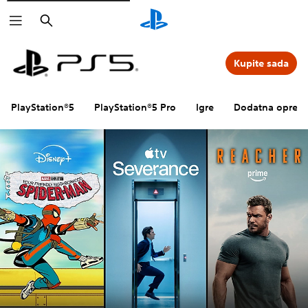
Pretraga
Kupite sada
PlayStation®5
PlayStation®5 Pro
Igre
Dodatna oprem