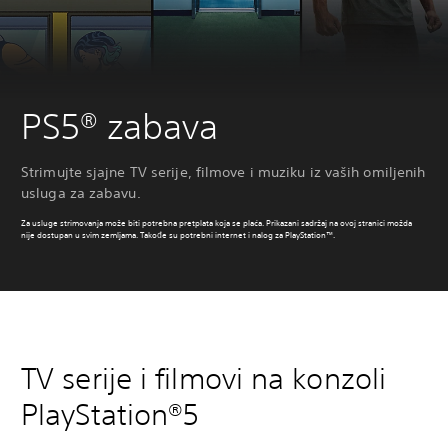
PS5® zabava
Strimujte sjajne TV serije, filmove i muziku iz vaših omiljenih
usluga za zabavu.
Za usluge strimovanja može biti potrebna pretplata koja se plaća. Prikazani sadržaj na ovoj stranici možda
nije dostupan u svim zemljama. Takođe su potrebni internet i nalog za PlayStation™.
TV serije i filmovi na konzoli
PlayStation®5