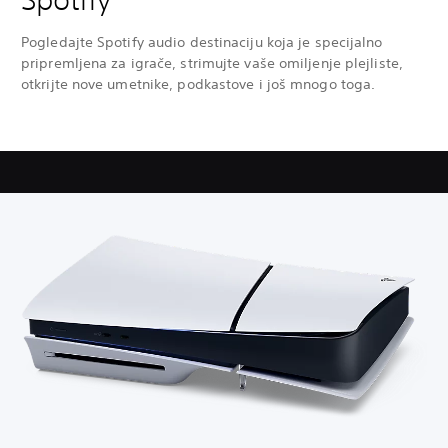
Pogledajte Spotify audio destinaciju koja je specijalno
pripremljena za igrače, strimujte vaše omiljenje plejliste,
otkrijte nove umetnike, podkastove i još mnogo toga.