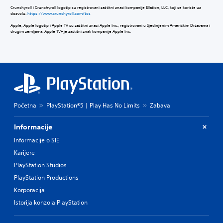
Crunchyroll i Crunchyroll logotip su registrovani zaštitni znaci kompanije Ellation, LLC, koji se koriste uz
dozvolu.
https://www.crunchyroll.com/tos
Apple, Apple logotip i Apple TV su zaštitni znaci Apple Inc., registrovani u Sjedinjenim Američkim Državama i
drugim zemljama. Apple TV+ je zaštitni znak kompanije Apple Inc.
Početna
PlayStation®5 | Play Has No Limits
Zabava
Informacije
Informacije o SIE
Karijere
PlayStation Studios
PlayStation Productions
Korporacija
Istorija konzola PlayStation