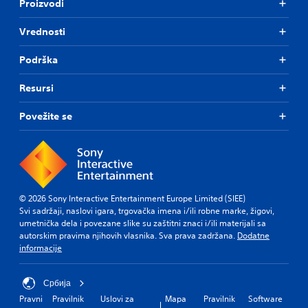
Proizvodi
Vrednosti
Podrška
Resursi
Povežite se
© 2026 Sony Interactive Entertainment Europe Limited (SIEE)
Svi sadržaji, naslovi igara, trgovačka imena i/ili robne marke, žigovi,
umetnička dela i povezane slike su zaštitni znaci i/ili materijali sa
autorskim pravima njihovih vlasnika. Sva prava zadržana.
Dodatne
informacije
Србија
Pravni
Pravilnik
Uslovi za
Mapa
Pravilnik
Software