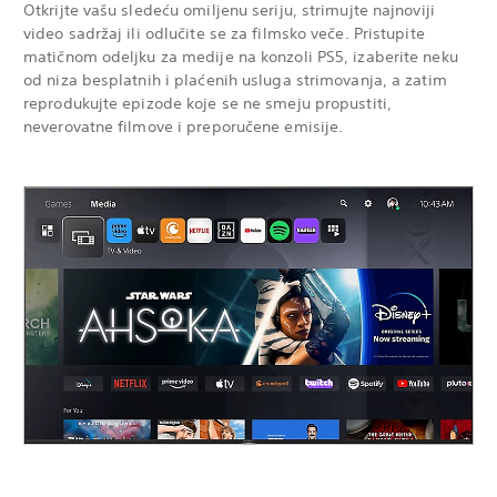
Otkrijte vašu sledeću omiljenu seriju, strimujte najnoviji
video sadržaj ili odlučite se za filmsko veče. Pristupite
matičnom odeljku za medije na konzoli PS5, izaberite neku
od niza besplatnih i plaćenih usluga strimovanja, a zatim
reprodukujte epizode koje se ne smeju propustiti,
neverovatne filmove i preporučene emisije.