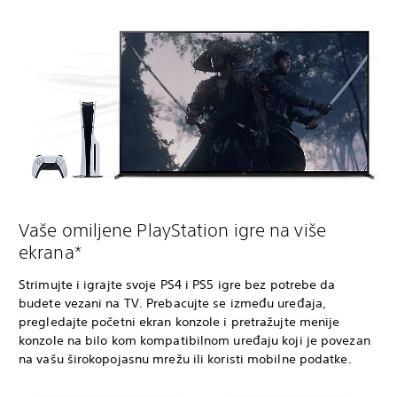
Vaše omiljene PlayStation igre na više
ekrana*
Strimujte i igrajte svoje PS4 i PS5 igre bez potrebe da
budete vezani na TV. Prebacujte se između uređaja,
pregledajte početni ekran konzole i pretražujte menije
konzole na bilo kom kompatibilnom uređaju koji je povezan
na vašu širokopojasnu mrežu ili koristi mobilne podatke.