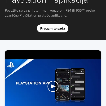
Povežite se sa prijateljima i konzolom PS4 ili PS5™ preko
zvanične PlayStation prateće aplikacije.
Preuzmite sada