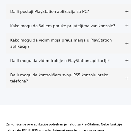
Da li postoji PlayStation aplikacija za PC?
Kako mogu da šaljem poruke prijateljima van konzole?
Kako mogu da vidim moja preuzimanja u PlayStation
aplikaciji?
Da li mogu da vidim trofeje u PlayStation aplikaciji?
Da li mogu da kontrolišem svoju PS5 konzolu preko
telefona?
Za korišćenje ove aplikacije potreban je nalog za PlayStation. Neke funkcije
zahtevaju PS4 ili PS5 konzolu. Internet veza je potrebna za neke