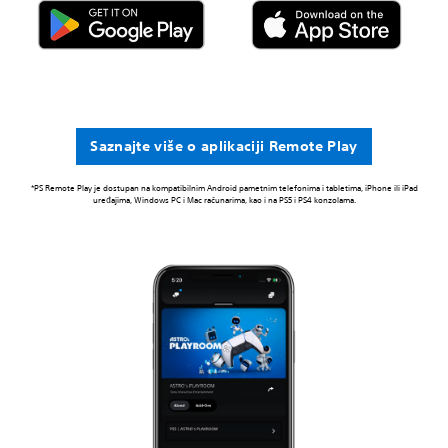
Saznajte više o aplikaciji Remote Play
*PS Remote Play je dostupan na kompatibilnim Android pametnim telefonima i tabletima, iPhone ili iPad
uređajima, Windows PC i Mac računarima, kao i na PS5 i PS4 konzolama.