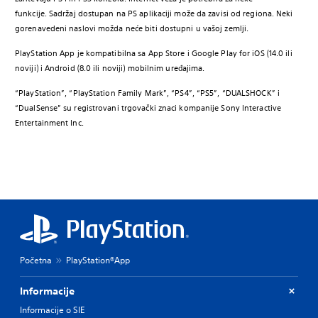
funkcije. Sadržaj dostupan na PS aplikaciji može da zavisi od regiona. Neki
gorenavedeni naslovi možda neće biti dostupni u vašoj zemlji.
PlayStation App je kompatibilna sa App Store i Google Play for iOS (14.0 ili
noviji) i Android (8.0 ili noviji) mobilnim uređajima.
“PlayStation”, “PlayStation Family Mark”, “PS4”, “PS5”, “DUALSHOCK” i
“DualSense” su registrovani trgovački znaci kompanije Sony Interactive
Entertainment Inc.
Početna
PlayStation®App
Informacije
Informacije o SIE