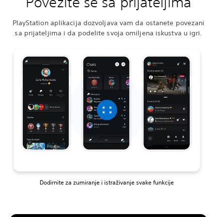
Povežite se sa prijateljima
PlayStation aplikacija dozvoljava vam da ostanete povezani
sa prijateljima i da podelite svoja omiljena iskustva u igri.
Dodirnite za zumiranje i istraživanje svake funkcije