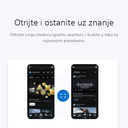
Otrijte i ostanite uz znanje
Otkrijte svoju sledeću igračku avanturu i budite u toku sa
najnovijim ponudama.