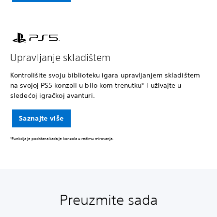
Upravljanje skladištem
Kontrolišite svoju biblioteku igara upravljanjem skladištem
na svojoj PS5 konzoli u bilo kom trenutku* i uživajte u
sledećoj igračkoj avanturi.
Saznajte više
*Funkcija je podržana kada je konzola u režimu mirovanja.
Preuzmite sada