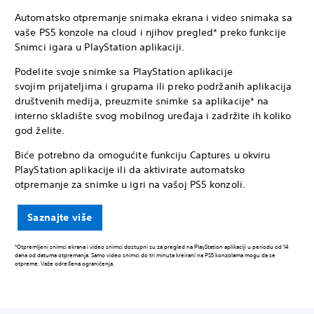
Automatsko otpremanje snimaka ekrana i video snimaka sa
vaše PS5 konzole na cloud i njihov pregled* preko funkcije
Snimci igara u PlayStation aplikaciji.
Podelite svoje snimke sa PlayStation aplikacije
svojim prijateljima i grupama ili preko podržanih aplikacija
društvenih medija, preuzmite snimke sa aplikacije* na
interno skladište svog mobilnog uređaja i zadržite ih koliko
god želite.
Biće potrebno da omogućite funkciju Captures u okviru
PlayStation aplikacije ili da aktivirate automatsko
otpremanje za snimke u igri na vašoj PS5 konzoli.
Saznajte više
*Otpremljeni snimci ekrana i video snimci dostupni su za pregled na PlayStation aplikaciji u periodu od 14
dana od datuma otpremanja. Samo video snimci do tri minuta kreirani na PS5 konzolama mogu da se
otpreme. Važe određena ograničenja.