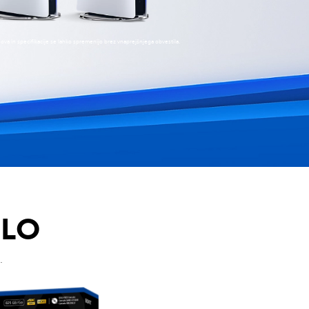
nova in specifikacije se lahko spremenijo brez vnaprejšnjega obvestila.
OLO
.