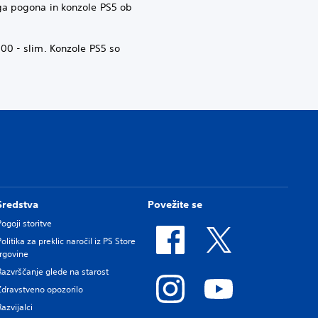
ga pogona in konzole PS5 ob
00 - slim. Konzole PS5 so
Sredstva
Povežite se
Pogoji storitve
Politika za preklic naročil iz PS Store
trgovine
Razvrščanje glede na starost
Zdravstveno opozorilo
Razvijalci