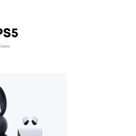
PS5
čnimi