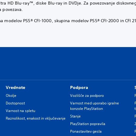
ltra HD Blu-ray™, diske Blu-ray in DVDje. Za povezovanje diskovne
na povezava.
a modelov PS5® CFI-1000, skupina modelov PS5® CFI-2000 in CFI 21
Vrednote
Podpora
Okolje
Vozlišče za podporo
Dostopnost
Varnost med uporabo igralne
konzole PlayStation
Varnost na spletu
Stanje
Raznolikost, enakost in vključevanje
PlayStation popravila
Ponastavitev gesla