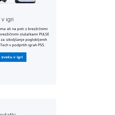
v igri
oma ali na poti z brezžičnimi
brezžičnimi slušalkami PULSE
 za izboljšanje poglobljenih
Tech v podprtih igrah PS5.
 zvoku v igri
odatki