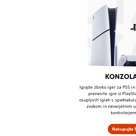
KONZOLA 
Igrajte zbirko iger za PS5 i
prenesite igre iz PlaySt
osupljivih igrah s spektakul
zvokom in neverjetnim u
kontrolerje
Nakupujte 