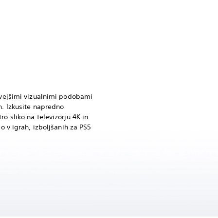
jivejšimi vizualnimi podobami
n. Izkusite napredno
ro sliko na televizorju 4K in
do v igrah, izboljšanih za PS5