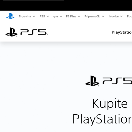
Trgovina
PS5
Igre
PS Plus
Pripomočki
Novice
Pod
PlayStati
Kupite
PlayStatio