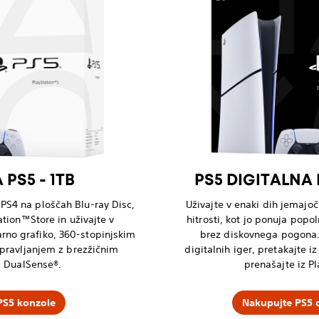
PS5 - 1TB
PS5 DIGITALNA 
n PS4 na ploščah Blu-ray Disc,
Uživajte v enaki dih jemajoči
ation™Store in uživajte v
hitrosti, kot jo ponuja pop
arno grafiko, 360-stopinjskim
brez diskovnega pogona. 
pravljanjem z brezžičnim
digitalnih iger, pretakajte i
m DualSense®.
prenašajte iz Pl
PS5 konzole
Nakupujte PS5 d