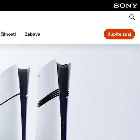
Išči
čilnosti
Zabava
Kupite zdaj