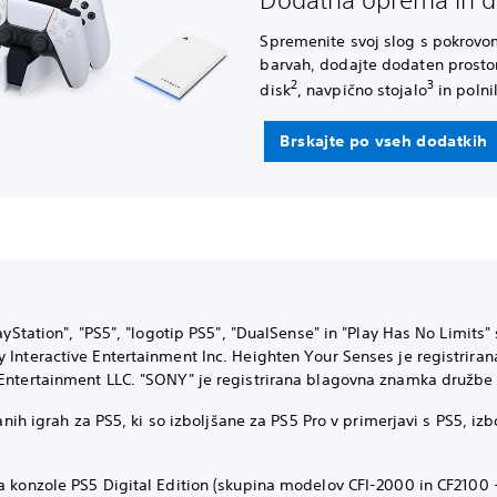
Spremenite svoj slog s pokrovom
barvah, dodajte dodaten prostor
2
3
disk
, navpično stojalo
in polni
Brskajte po vseh dodatkih
layStation", "PS5", "logotip PS5", "DualSense" in "Play Has No Limit
 Interactive Entertainment Inc. Heighten Your Senses je registrira
Entertainment LLC. "SONY" je registrirana blagovna znamka družbe 
anih igrah za PS5, ki so izboljšane za PS5 Pro v primerjavi s PS5, izb
konzole PS5 Digital Edition (skupina modelov CFI-2000 in CF2100 - 