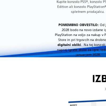
Kupite konzolo PS5®, konzolo PS
Edition ali konzolo PlayStation®
spletnem prodajalcu.
POMEMBNO OBVESTILO:
Od j
2028 bodo na novo izdane i
PlayStation na voljo za nakup v 
Store in pri trgovcih na drobn
digitalni obliki
. Na tej konzoli
naprej igrate diske za igre, iz
januarjem 2028.
IZ