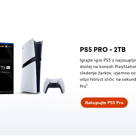
PS5 PRO - 2TB
Igrajte igre PS5 z najosupl
doslej na konzoli PlayStatio
sledenje žarkov, izjemno ost
višjo hitrost sličic na sekun
1
Pro
.
Nakupujte PS5 Pro