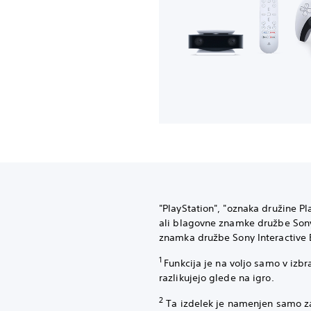
‎"PlayStation", "oznaka družine P
ali blagovne znamke družbe Sony
znamka družbe Sony Interactive 
1
Funkcija je na voljo samo v izbr
razlikujejo glede na igro.
2
Ta izdelek je namenjen samo za 