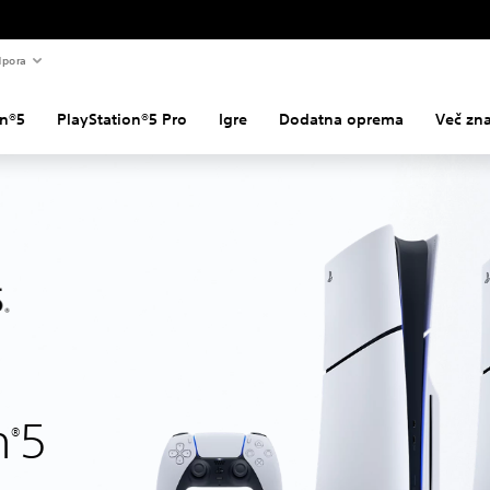
pora
on®5
PlayStation®5 Pro
Igre
Dodatna oprema
Več zna
n
5
®