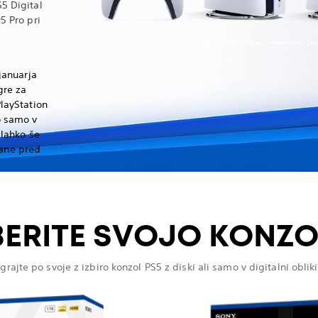
5 Digital
5 Pro pri
Vertikalno stojalo se prodaja ločeno. Zas
anuarja
gre za
PlayStation
o samo v
 lahko še
dane pred
BERITE SVOJO KONZ
Igrajte po svoje z izbiro konzol PS5 z diski ali samo v digitalni obliki