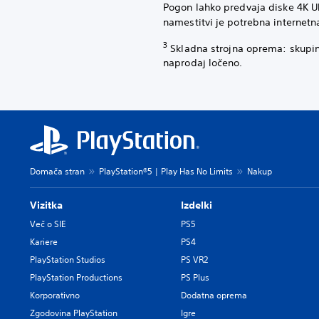
Pogon lahko predvaja diske 4K U
namestitvi je potrebna internet
3
Skladna strojna oprema: skupin
naprodaj ločeno.
Domača stran
PlayStation®5 | Play Has No Limits
Nakup
Vizitka
Izdelki
Več o SIE
PS5
Kariere
PS4
PlayStation Studios
PS VR2
PlayStation Productions
PS Plus
Korporativno
Dodatna oprema
Zgodovina PlayStation
Igre