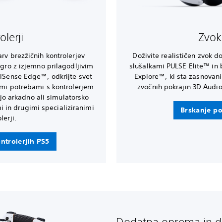
olerji
Zvok 
arv brezžičnih kontrolerjev
Doživite realističen zvok d
igro z izjemno prilagodljivim
slušalkami PULSE Elite™ in 
lSense Edge™, odkrijte svet
Explore™, ki sta zasnovani
nimi potrebami s kontrolerjem
zvočnih pokrajin 3D Audio
jo arkadno ali simulatorsko
mi in drugimi specializiranimi
Brskanje po
lerji.
ntrolerjih PS5
Dodatna oprema in d