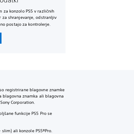
 za konzolo PS5 v različnih
 za shranjevanje, odstranljiv
lno postajo za kontrolerje.
s" so registrirane blagovne znamke
na blagovna znamka ali blagovna
Sony Corporation.
oljšane funkcije PS5 Pro se
slim) ali konzole PS5®Pro.