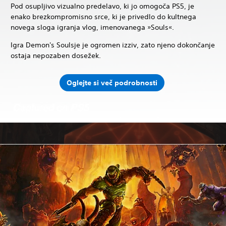
Pod osupljivo vizualno predelavo, ki jo omogoča PS5, je
enako brezkompromisno srce, ki je privedlo do kultnega
novega sloga igranja vlog, imenovanega »Souls«.
Igra Demon's Soulsje je ogromen izziv, zato njeno dokončanje
ostaja nepozaben dosežek.
Oglejte si več podrobnosti