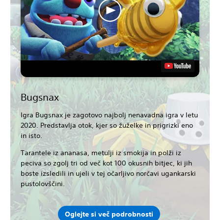
Bugsnax
Igra Bugsnax je zagotovo najbolj nenavadna igra v letu
2020. Predstavlja otok, kjer so žuželke in prigrizki eno
in isto.
Tarantele iz ananasa, metulji iz smokija in polži iz
peciva so zgolj tri od več kot 100 okusnih bitjec, ki jih
boste izsledili in ujeli v tej očarljivo norčavi ugankarski
pustolovščini.
Oglejte si več podrobnosti