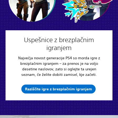
Uspešnice z brezplačnim
igranjem
Največja novost generacije PS4 so morda igre z
brezplačnim igranjem – za prenos je na voljo
desetine naslovov, zato si oglejte ta urejen
seznam, če želite dobiti zamisel, kje začeti.
Raziščite igre z brezplačnim igranjem