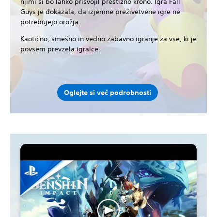
njimi si bo lahko prisvojil prestižno krono. Igra Fall
Guys je dokazala, da izjemne preživetvene igre ne
potrebujejo orožja.
Kaotično, smešno in vedno zabavno igranje za vse, ki je
povsem prevzela igralce.
Oglejte si več podrobnosti