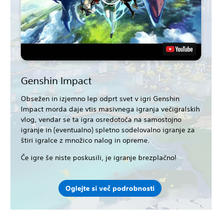
Genshin Impact
Obsežen in izjemno lep odprt svet v igri Genshin
Impact morda daje vtis masivnega igranja večigralskih
vlog, vendar se ta igra osredotoča na samostojno
igranje in (eventualno) spletno sodelovalno igranje za
štiri igralce z množico nalog in opreme.
Če igre še niste poskusili, je igranje brezplačno!
Oglejte si več podrobnosti