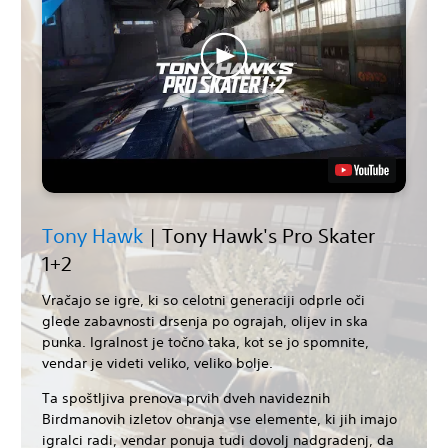
Tony Hawk
| Tony Hawk's Pro Skater
1+2
Vračajo se igre, ki so celotni generaciji odprle oči
glede zabavnosti drsenja po ograjah, olijev in ska
punka. Igralnost je točno taka, kot se jo spomnite,
vendar je videti veliko, veliko bolje.
Ta spoštljiva prenova prvih dveh navideznih
Birdmanovih izletov ohranja vse elemente, ki jih imajo
igralci radi, vendar ponuja tudi dovolj nadgradenj, da