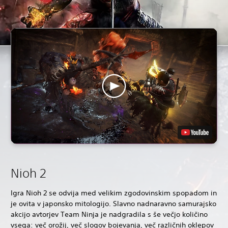
Nioh 2
Igra Nioh 2 se odvija med velikim zgodovinskim spopadom in
je ovita v japonsko mitologijo. Slavno nadnaravno samurajsko
akcijo avtorjev Team Ninja je nadgradila s še večjo količino
vsega: več orožij, več slogov bojevanja, več različnih oklepov