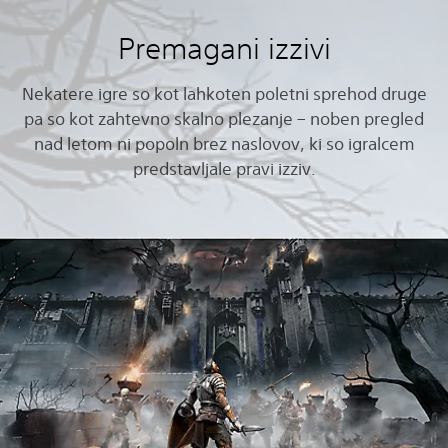
Premagani izzivi
Nekatere igre so kot lahkoten poletni sprehod druge
pa so kot zahtevno skalno plezanje – noben pregled
nad letom ni popoln brez naslovov, ki so igralcem
predstavljale pravi izziv.