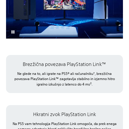
Brezžična povezava PlayStation Link™
Ne glede na to, ali igrate na PS5® ali računalniku*, brezžična
povezava PlayStation Link™ zagotavlja stabilno in izjemno hitro
2
igralno izkušnjo z latenco do 4 ms
.
Hkratni zvok PlayStation Link
Na PS5 vam tehnologija PlayStation Link omogoča, da prek enega
samega adapterja hkrati priključite brezžično borilno palico