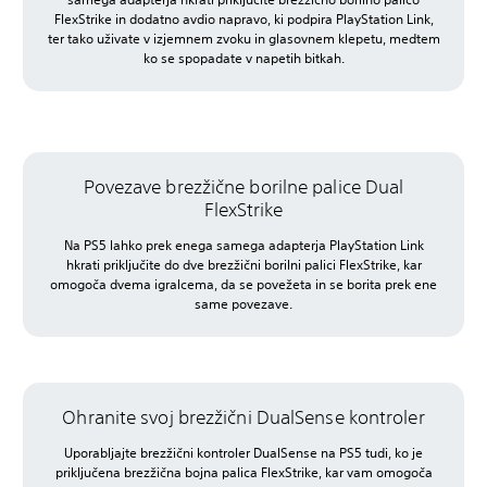
FlexStrike in dodatno avdio napravo, ki podpira PlayStation Link,
ter tako uživate v izjemnem zvoku in glasovnem klepetu, medtem
ko se spopadate v napetih bitkah.
Povezave brezžične borilne palice Dual
FlexStrike
Na PS5 lahko prek enega samega adapterja PlayStation Link
hkrati priključite do dve brezžični borilni palici FlexStrike, kar
omogoča dvema igralcema, da se povežeta in se borita prek ene
same povezave.
Ohranite svoj brezžični DualSense kontroler
Uporabljajte brezžični kontroler DualSense na PS5 tudi, ko je
priključena brezžična bojna palica FlexStrike, kar vam omogoča