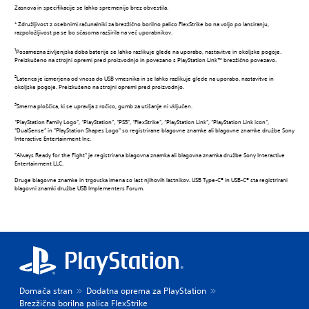
Zasnova in specifikacije se lahko spremenijo brez obvestila.
* Združljivost z osebnimi računalniki za brezžično borilno palico FlexStrike bo na voljo po lansiranju,
razpoložljivost pa se bo sčasoma razširila na več uporabnikov.
1
Posamezna življenjska doba baterije se lahko razlikuje glede na uporabo, nastavitve in okoljske pogoje.
Preizkušeno na strojni opremi pred proizvodnjo in povezano s PlayStation Link™ brezžično povezavo.
2
Latenca je izmerjena od vnosa do USB vmesnika in se lahko razlikuje glede na uporabo, nastavitve in
okoljske pogoje. Preizkušeno na strojni opremi pred proizvodnjo.
3
Smerna ploščica, ki se upravlja z ročico, gumb za utišanje ni vključen.
“PlayStation Family Logo”, “PlayStation”, “PS5”, “FlexStrike”, “PlayStation Link”, “PlayStation Link icon”,
“DualSense” in "PlayStation Shapes Logo" so registrirane blagovne znamke ali blagovne znamke družbe Sony
Interactive Entertainment Inc.
"Always Ready for the Fight" je registrirana blagovna znamka ali blagovna znamka družbe Sony Interactive
Entertainment LLC.
Druge blagovne znamke in trgovska imena so last njihovih lastnikov.‎ USB Type-C® in USB-C® sta registrirani
blagovni znamki družbe USB Implementers Forum.
Domača stran
Dodatna oprema za PlayStation
Brezžična borilna palica FlexStrike