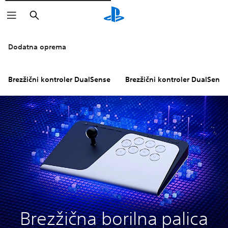
Išči
Če želite izvedeti več, kliknite ikone
Dodatna oprema
Brezžični kontroler DualSense
Brezžični kontroler DualSens
Brezžična borilna palica