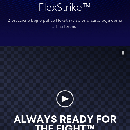
FlexStrike™
Z brezžično bojno palico FlexStrike se pridružite boju doma
ali na terenu.
ALWAYS READY FOR
THE FIGHT™