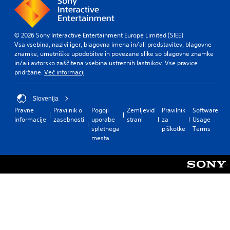
© 2026 Sony Interactive Entertainment Europe Limited (SIEE)
Vsa vsebina, nazivi iger, blagovna imena in/ali predstavitev, blagovne
znamke, umetniške upodobitve in povezane slike so blagovne znamke
in/ali avtorsko zaščitena vsebina ustreznih lastnikov. Vse pravice
pridržane.
Več informacij
Slovenija
Pravne
Pravilnik o
Pogoji
Zemljevid
Pravilnik
Software
informacije
zasebnosti
uporabe
strani
za
Usage
spletnega
piškotke
Terms
mesta