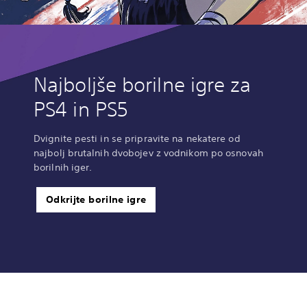
Najboljše borilne igre za
PS4 in PS5
Dvignite pesti in se pripravite na nekatere od
najbolj brutalnih dvobojev z vodnikom po osnovah
borilnih iger.
Odkrijte borilne igre