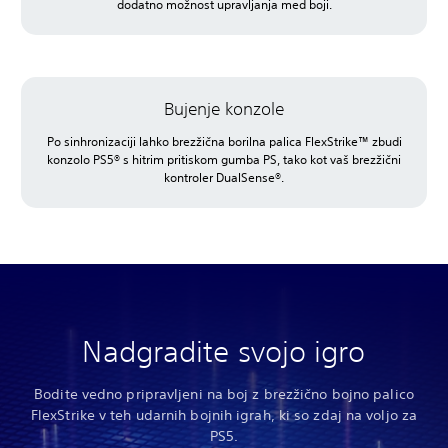
dodatno možnost upravljanja med boji.
Bujenje konzole
Po sinhronizaciji lahko brezžična borilna palica FlexStrike™ zbudi
konzolo PS5® s hitrim pritiskom gumba PS, tako kot vaš brezžični
kontroler DualSense®.
Nadgradite svojo igro
Bodite vedno pripravljeni na boj z brezžično bojno palico
FlexStrike v teh udarnih bojnih igrah, ki so zdaj na voljo za
PS5.