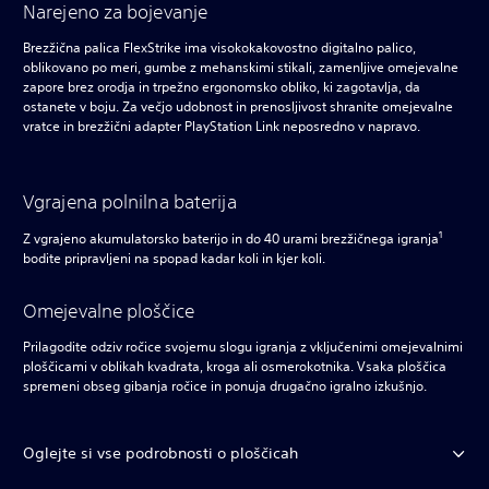
Narejeno za bojevanje
Brezžična palica FlexStrike ima visokokakovostno digitalno palico,
oblikovano po meri, gumbe z mehanskimi stikali, zamenljive omejevalne
zapore brez orodja in trpežno ergonomsko obliko, ki zagotavlja, da
ostanete v boju. Za večjo udobnost in prenosljivost shranite omejevalne
vratce in brezžični adapter PlayStation Link neposredno v napravo.
Vgrajena polnilna baterija
1
Z vgrajeno akumulatorsko baterijo in do 40 urami brezžičnega igranja
bodite pripravljeni na spopad kadar koli in kjer koli.
Omejevalne ploščice
Prilagodite odziv ročice svojemu slogu igranja z vključenimi omejevalnimi
ploščicami v oblikah kvadrata, kroga ali osmerokotnika. Vsaka ploščica
spremeni obseg gibanja ročice in ponuja drugačno igralno izkušnjo.
Oglejte si vse podrobnosti o ploščicah