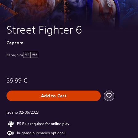
Street Fighter 6
Capcom
Na voljo na
PS4
PS5
39,99 €
Add to Cart
Izdano 02/06/2023
PS Plus required for online play
In-game purchases optional