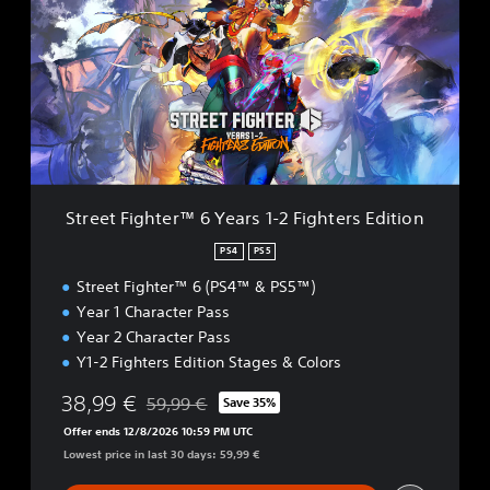
e
e
t
F
i
g
h
t
e
r
Street Fighter™ 6 Years 1-2 Fighters Edition
™
6
PS4
PS5
Y
Street Fighter™ 6 (PS4™ & PS5™)
e
a
Year 1 Character Pass
r
Year 2 Character Pass
s
Y1-2 Fighters Edition Stages & Colors
1
-
38,99 €
59,99 €
Save 35%
2
Discounted from original price of 59,99 €
F
Offer ends 12/8/2026 10:59 PM UTC
i
Lowest price in last 30 days: 59,99 €
g