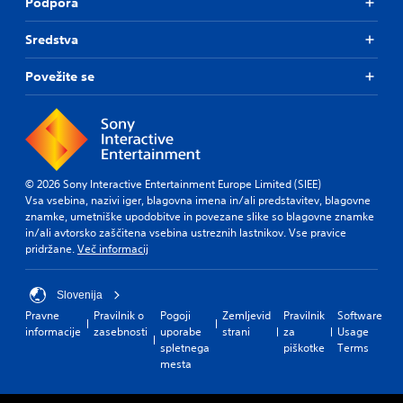
Podpora
Sredstva
Povežite se
© 2026 Sony Interactive Entertainment Europe Limited (SIEE)
Vsa vsebina, nazivi iger, blagovna imena in/ali predstavitev, blagovne
znamke, umetniške upodobitve in povezane slike so blagovne znamke
in/ali avtorsko zaščitena vsebina ustreznih lastnikov. Vse pravice
pridržane.
Več informacij
Slovenija
Pravne
Pravilnik o
Pogoji
Zemljevid
Pravilnik
Software
informacije
zasebnosti
uporabe
strani
za
Usage
spletnega
piškotke
Terms
mesta