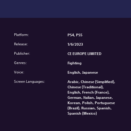
Platform:
PS4, PS5
Release:
1/6/2023
Publisher:
CE EUROPE LIMITED
Genres:
Fighting
Voice:
English, Japanese
Screen Languages:
Arabic, Chinese (Simplified),
Chinese (Traditional),
English, French (France),
German, Italian, Japanese,
Korean, Polish, Portuguese
(Brazil), Russian, Spanish,
Spanish (Mexico)