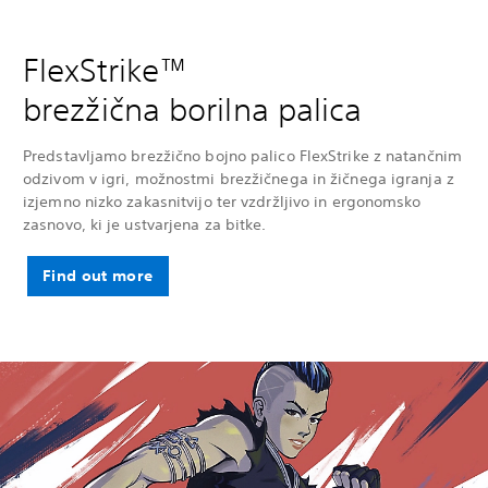
FlexStrike™
brezžična borilna palica
Predstavljamo brezžično bojno palico FlexStrike z natančnim
odzivom v igri, možnostmi brezžičnega in žičnega igranja z
izjemno nizko zakasnitvijo ter vzdržljivo in ergonomsko
zasnovo, ki je ustvarjena za bitke.
Find out more