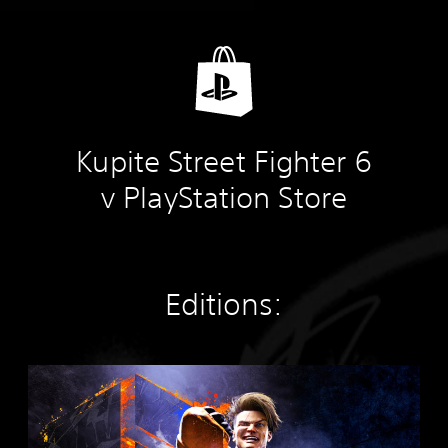
Kupite Street Fighter 6
v PlayStation Store
Editions:
S
t
a
n